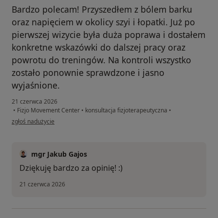
Bardzo polecam! Przyszedłem z bólem barku
oraz napięciem w okolicy szyi i łopatki. Już po
pierwszej wizycie była duża poprawa i dostałem
konkretne wskazówki do dalszej pracy oraz
powrotu do treningów. Na kontroli wszystko
zostało ponownie sprawdzone i jasno
wyjaśnione.
21 czerwca 2026
•
Fizjo Movement Center
•
konsultacja fizjoterapeutyczna
•
w opinii użytkownika Artem
zgłoś nadużycie
mgr Jakub Gajos
Dziękuję bardzo za opinię! :)
21 czerwca 2026