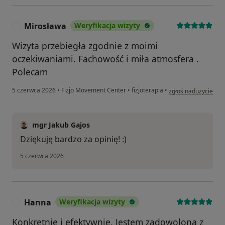
Mirosława
Weryfikacja wizyty
M
Wizyta przebiegła zgodnie z moimi
oczekiwaniami. Fachowość i miła atmosfera .
Polecam
w opinii użytkownik
5 czerwca 2026
•
Fizjo Movement Center
•
fizjoterapia
•
zgłoś nadużycie
mgr Jakub Gajos
Dziękuję bardzo za opinię! :)
5 czerwca 2026
Hanna
Weryfikacja wizyty
H
Konkretnie i efektywnie. Jestem zadowolona z