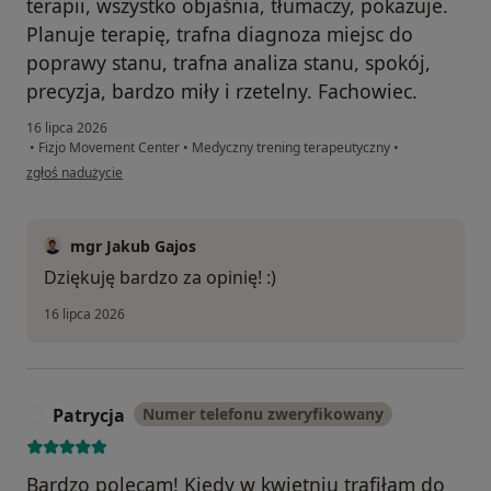
terapii, wszystko objaśnia, tłumaczy, pokazuje.
Planuje terapię, trafna diagnoza miejsc do
poprawy stanu, trafna analiza stanu, spokój,
precyzja, bardzo miły i rzetelny. Fachowiec.
16 lipca 2026
•
Fizjo Movement Center
•
Medyczny trening terapeutyczny
•
w opinii użytkownika Beata
zgłoś nadużycie
mgr Jakub Gajos
Dziękuję bardzo za opinię! :)
16 lipca 2026
Patrycja
Numer telefonu zweryfikowany
P
Bardzo polecam! Kiedy w kwietniu trafiłam do