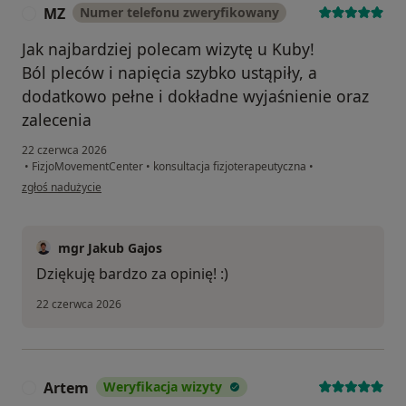
MZ
Numer telefonu zweryfikowany
M
Jak najbardziej polecam wizytę u Kuby!
Ból pleców i napięcia szybko ustąpiły, a
dodatkowo pełne i dokładne wyjaśnienie oraz
zalecenia
22 czerwca 2026
•
FizjoMovementCenter
•
konsultacja fizjoterapeutyczna
•
w opinii użytkownika MZ
zgłoś nadużycie
mgr Jakub Gajos
Dziękuję bardzo za opinię! :)
22 czerwca 2026
Artem
Weryfikacja wizyty
A