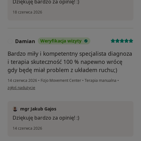
Dziękuję bardzo za opinię! :)
18 czerwca 2026
Damian
Weryfikacja wizyty
D
Bardzo miły i kompetentny specjalista diagnoza
i terapia skuteczność 100 % napewno wrócę
gdy będę miał problem z układem ruchu;)
14 czerwca 2026
•
Fizjo Movement Center
•
Terapia manualna
•
w opinii użytkownika Damian
zgłoś nadużycie
mgr Jakub Gajos
Dziękuję bardzo za opinię! :)
14 czerwca 2026