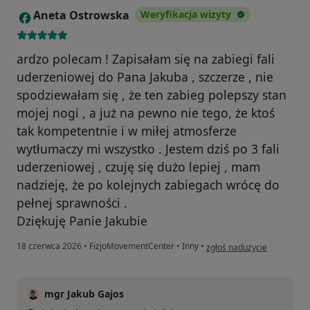
Aneta Ostrowska
Weryfikacja wizyty
A
ardzo polecam ! Zapisałam się na zabiegi fali
uderzeniowej do Pana Jakuba , szczerze , nie
spodziewałam się , że ten zabieg polepszy stan
mojej nogi , a już na pewno nie tego, że ktoś
tak kompetentnie i w miłej atmosferze
wytłumaczy mi wszystko . Jestem dziś po 3 fali
uderzeniowej , czuję się dużo lepiej , mam
nadzieję, że po kolejnych zabiegach wrócę do
pełnej sprawności .
Dziękuję Panie Jakubie
w opinii użytkownika Anet
18 czerwca 2026
•
FizjoMovementCenter
•
Inny
•
zgłoś nadużycie
mgr Jakub Gajos