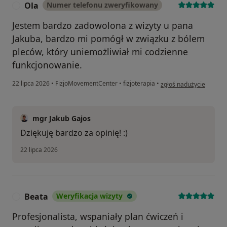
Ola
Numer telefonu zweryfikowany
O
Jestem bardzo zadowolona z wizyty u pana
Jakuba, bardzo mi pomógł w związku z bólem
pleców, który uniemożliwiał mi codzienne
funkcjonowanie.
w opinii użytkownika Ol
22 lipca 2026
•
FizjoMovementCenter
•
fizjoterapia
•
zgłoś nadużycie
mgr Jakub Gajos
Dziękuję bardzo za opinię! :)
22 lipca 2026
Beata
Weryfikacja wizyty
B
Profesjonalista, wspaniały plan ćwiczeń i