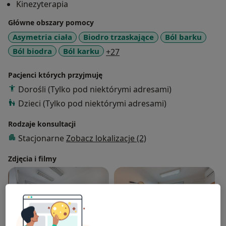
Kinezyterapia
Główne obszary pomocy
Asymetria ciała
Biodro trzaskające
Ból barku
a11y_sr_more_diseases
Ból biodra
Ból karku
+27
Pacjenci których przyjmuję
Dorośli (Tylko pod niektórymi adresami)
Dzieci (Tylko pod niektórymi adresami)
Rodzaje konsultacji
Stacjonarne
Zobacz lokalizacje (2)
Zdjęcia i filmy