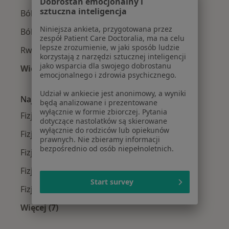
Dobrostan emocjonalny i
sztuczna inteligencja
Ból biodra w Wrocławiu
Niniejsza ankieta, przygotowana przez
Ból kolana w Wrocławiu
zespół Patient Care Doctoralia, ma na celu
lepsze zrozumienie, w jaki sposób ludzie
Rwa kulszowa w Wrocławiu
korzystają z narzędzi sztucznej inteligencji
jako wsparcia dla swojego dobrostanu
Więcej (15)
emocjonalnego i zdrowia psychicznego.
Więcej w kategorii: Najczęście leczone chorob
Udział w ankiecie jest anonimowy, a wyniki
Najpopularniejsze ubezpieczenia
będą analizowane i prezentowane
wyłącznie w formie zbiorczej. Pytania
Fizjoterapeuci z Allianz w Wrocławiu
dotyczące nastolatków są skierowane
wyłącznie do rodziców lub opiekunów
Fizjoterapeuci z Medicover w Wrocławiu
prawnych. Nie zbieramy informacji
bezpośrednio od osób niepełnoletnich.
Fizjoterapeuci z POLMED w Wrocławiu
Fizjoterapeuci z INTER Polska w Wrocławiu
Start survey
Fizjoterapeuci z Compensa w Wrocławiu
Więcej (7)
Więcej w kategorii: Najpopularniejsze ubezpie