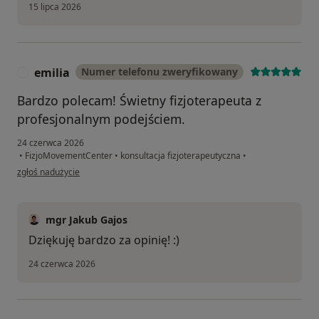
15 lipca 2026
emilia
Numer telefonu zweryfikowany
E
Bardzo polecam! Świetny fizjoterapeuta z
profesjonalnym podejściem.
24 czerwca 2026
•
FizjoMovementCenter
•
konsultacja fizjoterapeutyczna
•
w opinii użytkownika emilia
zgłoś nadużycie
mgr Jakub Gajos
Dziękuję bardzo za opinię! :)
24 czerwca 2026