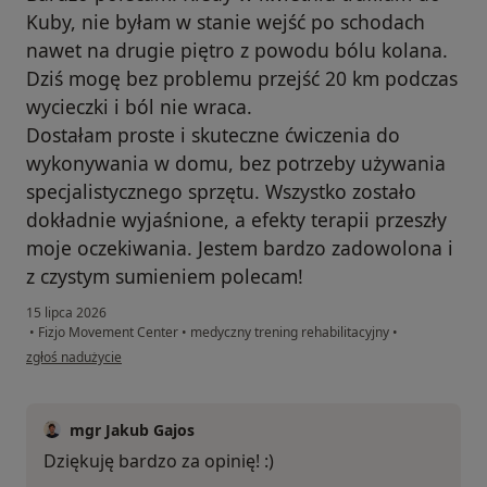
Kuby, nie byłam w stanie wejść po schodach
nawet na drugie piętro z powodu bólu kolana.
Dziś mogę bez problemu przejść 20 km podczas
wycieczki i ból nie wraca.
Dostałam proste i skuteczne ćwiczenia do
wykonywania w domu, bez potrzeby używania
specjalistycznego sprzętu. Wszystko zostało
dokładnie wyjaśnione, a efekty terapii przeszły
moje oczekiwania. Jestem bardzo zadowolona i
z czystym sumieniem polecam!
15 lipca 2026
•
Fizjo Movement Center
•
medyczny trening rehabilitacyjny
•
w opinii użytkownika Patrycja
zgłoś nadużycie
mgr Jakub Gajos
Dziękuję bardzo za opinię! :)