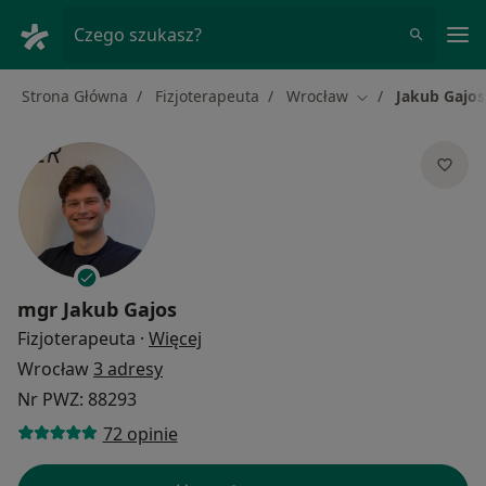
Me
Czego szukasz?
Strona Główna
Fizjoterapeuta
Wrocław
Jakub Gajos
Zmień miasto
mgr
Jakub Gajos
O specjalizacjach
Fizjoterapeuta
·
Więcej
Wrocław
3 adresy
Nr PWZ: 88293
72 opinie