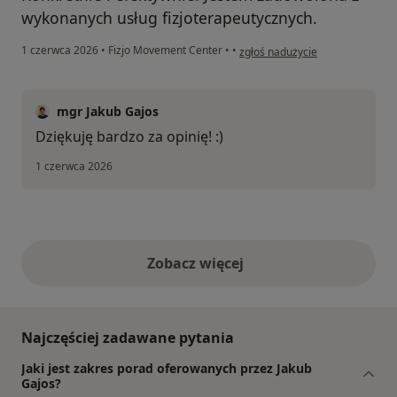
wykonanych usług fizjoterapeutycznych.
w opinii użytkownika Hanna
1 czerwca 2026
•
Fizjo Movement Center
•
•
zgłoś nadużycie
mgr Jakub Gajos
Dziękuję bardzo za opinię! :)
1 czerwca 2026
Zobacz więcej
opinie powyżej
Najczęściej zadawane pytania
Jaki jest zakres porad oferowanych przez Jakub
Gajos?