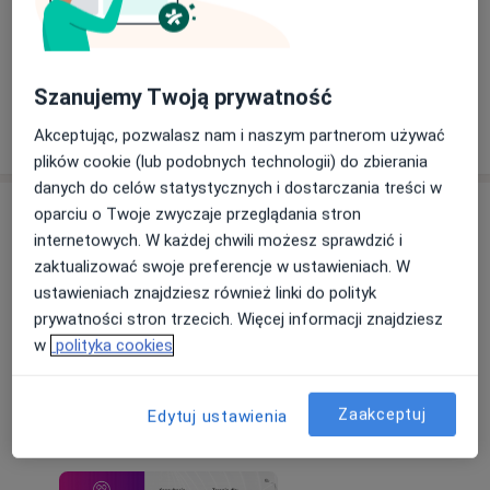
Zobacz galerię (3)
Szanujemy Twoją prywatność
Pokaż więcej
Akceptując, pozwalasz nam i naszym partnerom używać
o doświadczeniu
plików cookie (lub podobnych technologii) do zbierania
danych do celów statystycznych i dostarczania treści w
Aktualności
oparciu o Twoje zwyczaje przeglądania stron
internetowych. W każdej chwili możesz sprawdzić i
mgr Jakub Gajos
zaktualizować swoje preferencje w ustawieniach. W
Powstańców Śląskich 28/30, 53-333 Wrocław
ustawieniach znajdziesz również linki do polityk
Zapraszam do umawiania wizyt w Dolnośląskim
prywatności stron trzecich. Więcej informacji znajdziesz
Centrum Psychoterapii przy ul. Powstańców
w
polityka cookies
Śląskich 28/30. Zachęcam także do założenia
Portalu Pacjenta DCP (www.dcp.wroclaw.pl).
Zaakceptuj
Edytuj ustawienia
23/02/2026