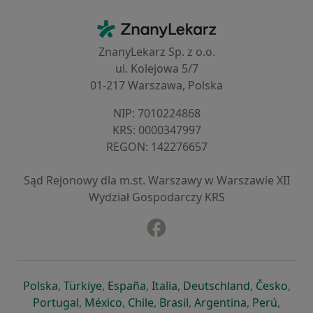
Kontakt
ZnanyLekarz - Strona główna
ZnanyLekarz Sp. z o.o.
ul. Kolejowa 5/7
01-217 Warszawa, Polska
NIP: ⁠7010224868
KRS: ⁠0000347997
REGON: ⁠142276657
Sąd Rejonowy dla m.st. Warszawy w Warszawie XII
Wydział Gospodarczy KRS
Facebook
otwiera się w nowej karcie
otwiera się w nowej karcie
otwiera się w nowej karcie
otwiera się w nowej karcie
otwiera się w nowej karci
otwiera się
otwi
Polska
,
Türkiye
,
España
,
Italia
,
Deutschland
,
Česko
,
otwiera się w nowej karcie
otwiera się w nowej karcie
otwiera się w nowej karcie
otwiera się w nowej kar
otwiera się 
otwier
Portugal
,
México
,
Chile
,
Brasil
,
Argentina
,
Perú
,