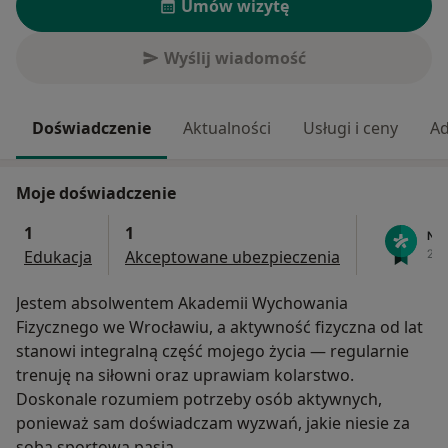
Umów wizytę
Wyślij wiadomość
Doświadczenie
Aktualności
Usługi i ceny
Ad
Moje doświadczenie
1
1
Edukacja
Akceptowane ubezpieczenia
Jestem absolwentem Akademii Wychowania
Fizycznego we Wrocławiu, a aktywność fizyczna od lat
stanowi integralną część mojego życia — regularnie
trenuję na siłowni oraz uprawiam kolarstwo.
Doskonale rozumiem potrzeby osób aktywnych,
ponieważ sam doświadczam wyzwań, jakie niesie za
sobą sportowa pasja.