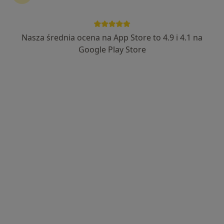
Endokrynolog
Zobacz więcej
Nasza średnia ocena na App Store to 4.9 i 4.1 na
Google Play Store
Bezpieczne płatności
mgr Józef Latacz
·
Więcej
Fizjoterapeuta
145 opinii
Popularny specjalista: pacjenci chętnie płacą
online
Legnicka 60e/112, Wrocław
•
Mapa
Twój Fizjo - gabinet fizjoterapii i terapii manualnej