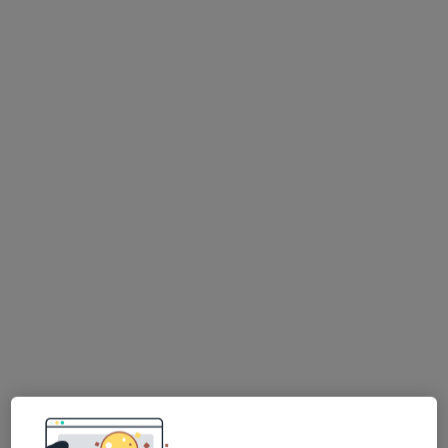
FizjoKsaw Gabinet Fizjoterapii
Konsultacja fizjoterapeutyczna (pierwsza wizyta)
200 zł
Specjalista nie oferuje umawiania online pod tym adresem.
Poproś o wizytę
mgr Dominik Marek
·
Więcej
Fizjoterapeuta
178 opinii
Marszałka Józefa Piłsudskiego 9a/2, Wrocław
•
Mapa