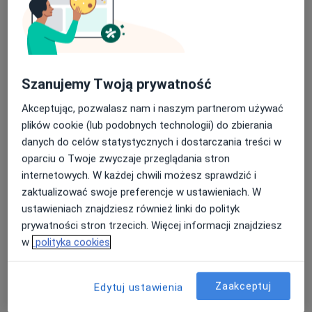
Fizjoterapia Markowa
Konsultacja fizjoterapeutyczna (pierwsza wizyta)
190 zł
Specjalista nie oferuje umawiania online pod tym adresem.
Poproś o wizytę
Szanujemy Twoją prywatność
Akceptując, pozwalasz nam i naszym partnerom używać
plików cookie (lub podobnych technologii) do zbierania
danych do celów statystycznych i dostarczania treści w
oparciu o Twoje zwyczaje przeglądania stron
internetowych. W każdej chwili możesz sprawdzić i
zaktualizować swoje preferencje w ustawieniach. W
ustawieniach znajdziesz również linki do polityk
prywatności stron trzecich. Więcej informacji znajdziesz
mgr Marek Mikuła
w
polityka cookies
·
Więcej
Fizjoterapeuta
20 opinii
Zaakceptuj
Edytuj ustawienia
Antoniego Słonimskiego 26/U01, Wrocław
•
Mapa