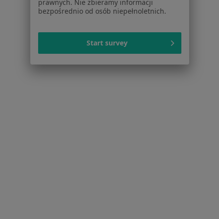
prawnych. Nie zbieramy informacji
Psychoterapeuci w Wrocławiu
bezpośrednio od osób niepełnoletnich.
Więcej (15)
Więcej w kategorii: Popularne specjalizacje
Start survey
Strona Główna
Usługi I Zabiegi
Konsultacja Fizjoterapeutyczna (Pierwsza Wizyta)
Zmień mia
Wrocław
Zmień miasto
Serwis
Regulamin
Polityka prywatności pacjentów
Polityka prywatności profesjonalistów
Polityka prywatności dla profesjonalistów, których