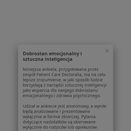
Usługi w Wrocławiu
Konsultacja fizjoterapeutyczna w Wrocławiu
Terapia manualna w Wrocławiu
Fizjoterapia w Wrocławiu
Masaż leczniczy w Wrocławiu
Dobrostan emocjonalny i
Terapia mięśniowo-powięziowa w Wrocławiu
sztuczna inteligencja
Więcej (15)
Niniejsza ankieta, przygotowana przez
Więcej w kategorii: Usługi w Wrocławiu
zespół Patient Care Doctoralia, ma na celu
lepsze zrozumienie, w jaki sposób ludzie
Popularne specjalizacje
korzystają z narzędzi sztucznej inteligencji
jako wsparcia dla swojego dobrostanu
Psycholodzy w Wrocławiu
emocjonalnego i zdrowia psychicznego.
Stomatolodzy w Wrocławiu
Udział w ankiecie jest anonimowy, a wyniki
będą analizowane i prezentowane
Interniści w Wrocławiu
wyłącznie w formie zbiorczej. Pytania
dotyczące nastolatków są skierowane
Fizjoterapeuci w Wrocławiu
wyłącznie do rodziców lub opiekunów