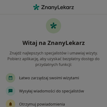
Me
Konsultacja Fizjoterapeutyczna Pierwsza Wizyta • Wrocław, dolnośląskie
Filtry
• 1
Ubezpieczenie
Map
Konsultacja fizjoterapeutyczna (pierwsza
Witaj na ZnanyLekarz
wizyta) specjaliści w Wrocławiu
Jak działają wyniki wyszukiwania
Znajdź najlepszych specjalistów i umawiaj wizyty.
Pobierz aplikację, aby uzyskać bezpłatny dostęp do
przydatnych funkcji:
Jakiego specjalisty szukasz?
Fizjoterapeuta
Fizjoterapeuta dziecięcy
Łatwo zarządzaj swoimi wizytami
Ortopeda
Wysyłaj wiadomości do specjalistów
Lekarz rehabilitacji medycznej
Otrzymuj powiadomienia