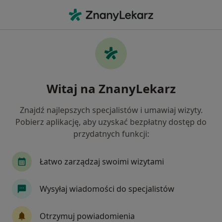
Me
Czego szukasz?
Strona Główna
Ortopeda
Bieruń
Jacek Ratajczyk
Zmień miasto
Witaj na ZnanyLekarz
Znajdź najlepszych specjalistów i umawiaj wizyty.
Pobierz aplikację, aby uzyskać bezpłatny dostęp do
przydatnych funkcji:
Jacek Ratajczyk
O specjalizacjach
Ortopeda
·
Więcej
Łatwo zarządzaj swoimi wizytami
Katowice
5 adresów
Nr PWZ: 3217721
Wysyłaj wiadomości do specjalistów
26 opinii
Otrzymuj powiadomienia