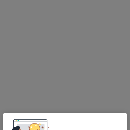
Towarzystwa Chirurgii Barku i Łokcia), - PTBŁ
(Polskiego Towarzystwa Chirurgii Barku i Łokcia).
O mnie
więcej
Zakres porad
Ortopedia i traumatologia narządu ruchu
Główne obszary pomocy
Ból barku
Zespół bolesnego barku
Zespół ciasnoty podbarkowej
Zwichnięcia
a11y_sr_more_diseases
Kontuzje sportowe
+24
Pacjenci których przyjmuję
Dorośli (Tylko pod niektórymi adresami)
Dzieci w wieku od 16 lat (Tylko pod niektórymi
adresami)
Rodzaje konsultacji