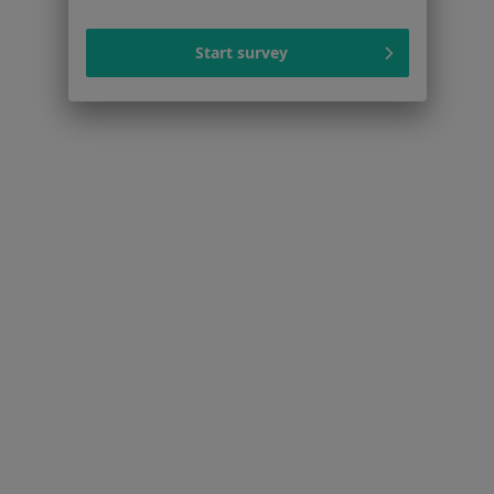
Ortopedzi z Signal Iduna w Katowicach
Start survey
Ortopedzi z NFZ w Katowicach
Ortopedzi z Medica Polska w Katowicach
Więcej (11)
Więcej w kategorii: Najpopularniejsze ubezpi
Serwis
Regulamin
Polityka prywatności pacjentów
Polityka prywatności profesjonalistów
Polityka prywatności dla profesjonalistów, których
dane pozyskaliśmy samodzielnie
Polityka cookies