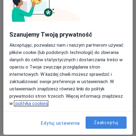
Stacjonarne
Zobacz lokalizacje (2)
Zdjęcia i filmy
Szanujemy Twoją prywatność
Akceptując, pozwalasz nam i naszym partnerom używać
plików cookie (lub podobnych technologii) do zbierania
danych do celów statystycznych i dostarczania treści w
oparciu o Twoje zwyczaje przeglądania stron
Zobacz galerię (10)
internetowych. W każdej chwili możesz sprawdzić i
zaktualizować swoje preferencje w ustawieniach. W
ustawieniach znajdziesz również linki do polityk
Pokaż więcej
o doświadczeniu
prywatności stron trzecich. Więcej informacji znajdziesz
w
polityka cookies
Usługi i ceny
Zaakceptuj
Edytuj ustawienia
Konsultacja ortopedyczna
Od 200 zł
Szczegóły