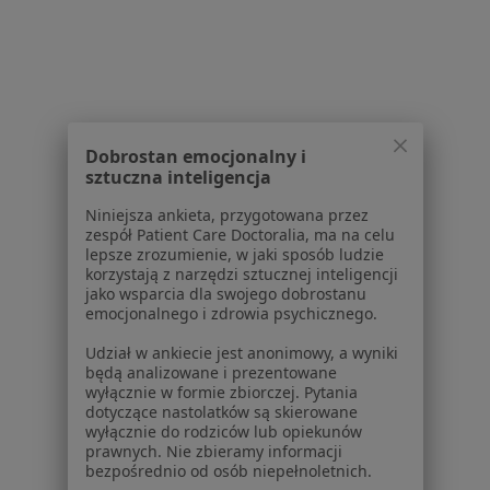
Więcej (14)
Więcej w kategorii: W pobliżu Katowic
Najczęście leczone choroby
Ból kolana w Katowicach
Dobrostan emocjonalny i
Ból barku w Katowicach
sztuczna inteligencja
Choroby zwyrodnieniowe w Katowicach
Niniejsza ankieta, przygotowana przez
zespół Patient Care Doctoralia, ma na celu
łokieć tenisisty w Katowicach
lepsze zrozumienie, w jaki sposób ludzie
korzystają z narzędzi sztucznej inteligencji
Zwyrodnienie stawów w Katowicach
jako wsparcia dla swojego dobrostanu
emocjonalnego i zdrowia psychicznego.
Więcej (15)
Więcej w kategorii: Najczęście leczone chorob
Udział w ankiecie jest anonimowy, a wyniki
będą analizowane i prezentowane
Najpopularniejsze ubezpieczenia
wyłącznie w formie zbiorczej. Pytania
dotyczące nastolatków są skierowane
Ortopedzi z Allianz w Katowicach
wyłącznie do rodziców lub opiekunów
prawnych. Nie zbieramy informacji
Ortopedzi z POLMED w Katowicach
bezpośrednio od osób niepełnoletnich.