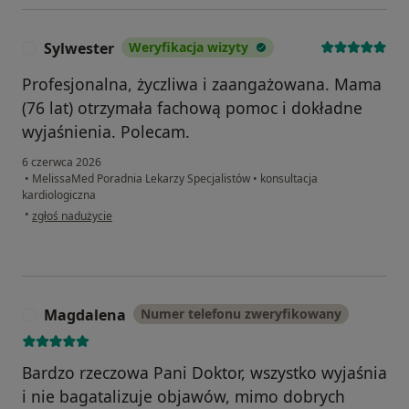
Sylwester
Weryfikacja wizyty
S
Profesjonalna, życzliwa i zaangażowana. Mama
(76 lat) otrzymała fachową pomoc i dokładne
wyjaśnienia. Polecam.
6 czerwca 2026
•
MelissaMed Poradnia Lekarzy Specjalistów
•
konsultacja
kardiologiczna
w opinii użytkownika Sylwester
•
zgłoś nadużycie
Magdalena
Numer telefonu zweryfikowany
M
Bardzo rzeczowa Pani Doktor, wszystko wyjaśnia
i nie bagatalizuje objawów, mimo dobrych