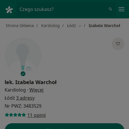
Me
Czego szukasz?
Strona Główna
Kardiolog
Łódź
Izabela Warchoł
Zmień miasto
lek.
Izabela Warchoł
O specjalizacjach
Kardiolog
·
Więcej
Łódź
3 adresy
Nr PWZ: 3483529
11 opinii