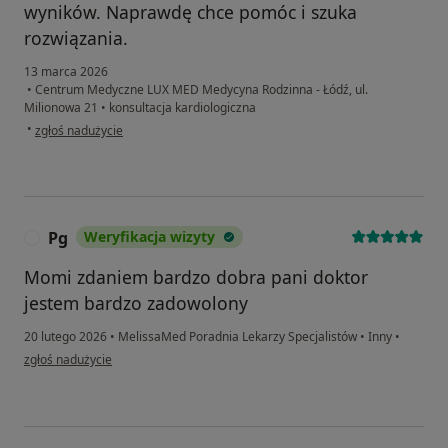
wyników. Naprawdę chce pomóc i szuka
rozwiązania.
13 marca 2026
•
Centrum Medyczne LUX MED Medycyna Rodzinna - Łódź, ul.
Milionowa 21
•
konsultacja kardiologiczna
w opinii użytkownika Magdalena
•
zgłoś nadużycie
Pg
Weryfikacja wizyty
P
Momi zdaniem bardzo dobra pani doktor
jestem bardzo zadowolony
20 lutego 2026
•
MelissaMed Poradnia Lekarzy Specjalistów
•
Inny
•
w opinii użytkownika Pg
zgłoś nadużycie