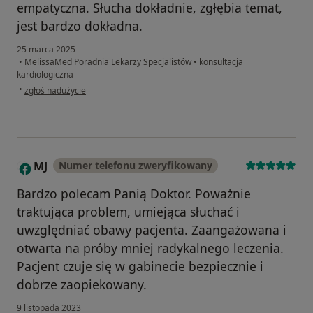
empatyczna. Słucha dokładnie, zgłębia temat,
jest bardzo dokładna.
25 marca 2025
•
MelissaMed Poradnia Lekarzy Specjalistów
•
konsultacja
kardiologiczna
w opinii użytkownika Ewa
•
zgłoś nadużycie
MJ
Numer telefonu zweryfikowany
M
Bardzo polecam Panią Doktor. Poważnie
traktująca problem, umiejąca słuchać i
uwzględniać obawy pacjenta. Zaangażowana i
otwarta na próby mniej radykalnego leczenia.
Pacjent czuje się w gabinecie bezpiecznie i
dobrze zaopiekowany.
9 listopada 2023