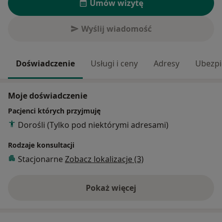
Umów wizytę
Wyślij wiadomość
Doświadczenie
Usługi i ceny
Adresy
Ubezpi
Moje doświadczenie
Pacjenci których przyjmuję
Dorośli (Tylko pod niektórymi adresami)
Rodzaje konsultacji
Stacjonarne
Zobacz lokalizacje (3)
Pokaż więcej
o doświadczeniu