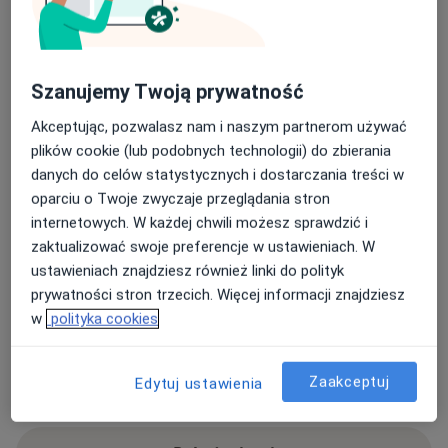
Adresy (3)
Adres 1
Adres 2
Adres 3
Szanujemy Twoją prywatność
Akceptując, pozwalasz nam i naszym partnerom używać
MelissaMed Poradnia Lekarzy Specjalistów
plików cookie (lub podobnych technologii) do zbierania
Narutowicza 42,
Śródmieście
, 90-135
Łódź
danych do celów statystycznych i dostarczania treści w
oparciu o Twoje zwyczaje przeglądania stron
internetowych. W każdej chwili możesz sprawdzić i
Powiększ mapę
otwiera się w nowej karcie
zaktualizować swoje preferencje w ustawieniach. W
ustawieniach znajdziesz również linki do polityk
Dostępność
prywatności stron trzecich. Więcej informacji znajdziesz
Pokaż kalendarz
w
polityka cookies
Telefon
Zaakceptuj
Edytuj ustawienia
42 612...
Pokaż numer telefonu