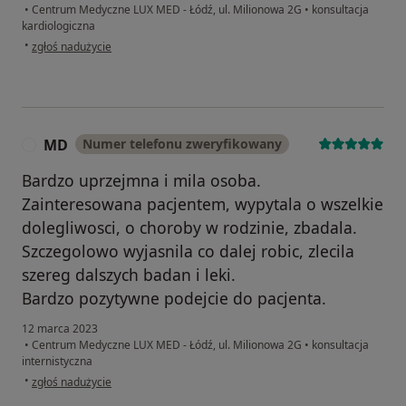
•
Centrum Medyczne LUX MED - Łódź, ul. Milionowa 2G
•
konsultacja
kardiologiczna
w opinii użytkownika MJ
•
zgłoś nadużycie
MD
Numer telefonu zweryfikowany
M
Bardzo uprzejmna i mila osoba.
Zainteresowana pacjentem, wypytala o wszelkie
dolegliwosci, o choroby w rodzinie, zbadala.
Szczegolowo wyjasnila co dalej robic, zlecila
szereg dalszych badan i leki.
Bardzo pozytywne podejcie do pacjenta.
12 marca 2023
•
Centrum Medyczne LUX MED - Łódź, ul. Milionowa 2G
•
konsultacja
internistyczna
w opinii użytkownika MD
•
zgłoś nadużycie