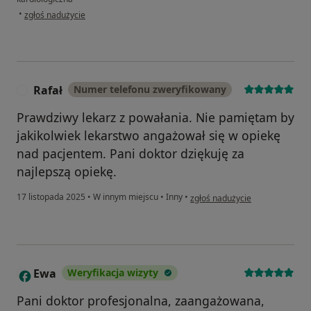
w opinii użytkownika Maja KM
•
zgłoś nadużycie
Rafał
Numer telefonu zweryfikowany
R
Prawdziwy lekarz z powałania. Nie pamiętam by
jakikolwiek lekarstwo angażował się w opiekę
nad pacjentem. Pani doktor dziękuję za
najlepszą opiekę.
w opinii użytkownika Rafał
17 listopada 2025
•
W innym miejscu
•
Inny
•
zgłoś nadużycie
Ewa
Weryfikacja wizyty
E
Pani doktor profesjonalna, zaangażowana,