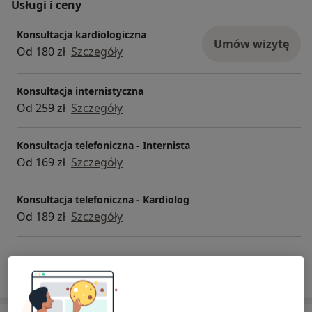
Usługi i ceny
Konsultacja kardiologiczna
Umów wizytę
Od 180 zł
Szczegóły
Konsultacja internistyczna
Od 259 zł
Szczegóły
Konsultacja telefoniczna - Internista
Od 169 zł
Szczegóły
Konsultacja telefoniczna - Kardiolog
Od 189 zł
Szczegóły
W jaki sposób ustalane są ceny?