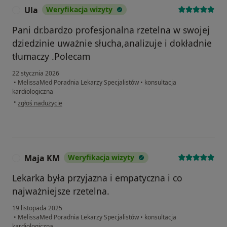
Ula
Weryfikacja wizyty
U
Pani dr.bardzo profesjonalna rzetelna w swojej
dziedzinie uważnie słucha,analizuje i dokładnie
tłumaczy .Polecam
22 stycznia 2026
•
MelissaMed Poradnia Lekarzy Specjalistów
•
konsultacja
kardiologiczna
w opinii użytkownika Ula
•
zgłoś nadużycie
Maja KM
Weryfikacja wizyty
M
Lekarka była przyjazna i empatyczna i co
najważniejsze rzetelna.
19 listopada 2025
•
MelissaMed Poradnia Lekarzy Specjalistów
•
konsultacja
kardiologiczna