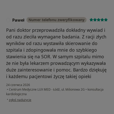
Paweł
Numer telefonu zweryfikowany
P
Pani doktor przeprowadziła dokładny wywiad i
od razu zleciła wymagane badania. Z racji złych
wyników od razu wystawiła skierowanie do
szpitala i zdopingowała mnie do szybkiego
stawienia się na SOR. W samym szpitalu mimo
że nie była lekarzem prowadzącym wykazywała
duże zainteresowanie i pomoc. Bardzo dziękuję
i każdemu pacjentowi życzę takiej opieki
24 czerwca 2026
•
Centrum Medyczne LUX MED - Łódź, ul. Milionowa 2G
•
konsultacja
kardiologiczna
w opinii użytkownika Paweł
•
zgłoś nadużycie