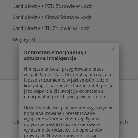
Kardiolodzy z PZU Zdrowie w Łodzi
Kardiolodzy z Signal Iduna w Łodzi
Kardiolodzy z TU Zdrowie w Łodzi
Więcej (7)
Więcej w kategorii: Najpopularniejsze ubezpie
Dobrostan emocjonalny i
sztuczna inteligencja
Niniejsza ankieta, przygotowana przez
zespół Patient Care Doctoralia, ma na celu
lepsze zrozumienie, w jaki sposób ludzie
korzystają z narzędzi sztucznej inteligencji
Serwis
jako wsparcia dla swojego dobrostanu
emocjonalnego i zdrowia psychicznego.
Regulamin
Polityka prywatności pacjentów
Udział w ankiecie jest anonimowy, a wyniki
będą analizowane i prezentowane
Polityka prywatności profesjonalistów
wyłącznie w formie zbiorczej. Pytania
Polityka prywatności dla profesjonalistów, których
dotyczące nastolatków są skierowane
dane pozyskaliśmy samodzielnie
wyłącznie do rodziców lub opiekunów
prawnych. Nie zbieramy informacji
Polityka cookies