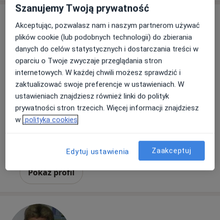
Szanujemy Twoją prywatność
Akceptując, pozwalasz nam i naszym partnerom używać
plików cookie (lub podobnych technologii) do zbierania
danych do celów statystycznych i dostarczania treści w
oparciu o Twoje zwyczaje przeglądania stron
internetowych. W każdej chwili możesz sprawdzić i
zaktualizować swoje preferencje w ustawieniach. W
Centrum Opieki Zdrowotnej Orkan-Med
ustawieniach znajdziesz również linki do polityk
·
Więcej
Kardiologia, Interna, Gastrologia
prywatności stron trzecich. Więcej informacji znajdziesz
325 opinii
w
polityka cookies
Orkana 3, Ksawerów, Pabianice
•
Mapa
Brak dostępnych specjalistów z wolnymi terminami w tym centrum medycznym.
Zaakceptuj
Edytuj ustawienia
Pokaż profil