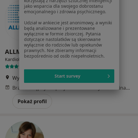
korzystają z narzędzi sztucznej inteligencji
jako wsparcia dla swojego dobrostanu
emocjonalnego i zdrowia psychicznego.
Udział w ankiecie jest anonimowy, a wyniki
będą analizowane i prezentowane
wyłącznie w formie zbiorczej. Pytania
dotyczące nastolatków są skierowane
wyłącznie do rodziców lub opiekunów
ALLMEDICA
prawnych. Nie zbieramy informacji
bezpośrednio od osób niepełnoletnich.
·
Więcej
Kardiologia, Pediatria, Interna
630 opinii
Start survey
Wyspiańskiego 4, Pabianice
•
Mapa
Brak dostępnych specjalistów z wolnymi terminami w tym centrum medycznym.
Pokaż profil