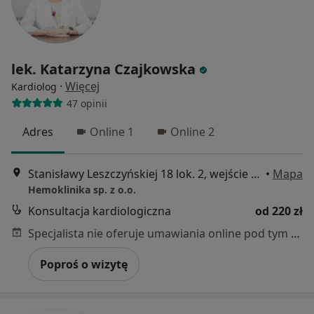
lek. Katarzyna Czajkowska
·
Więcej
Kardiolog
47 opinii
Adres
Online 1
Online 2
Stanisławy Leszczyńskiej 18 lok. 2, wejście bezpośrednio z ulicy., Łódź
•
Mapa
Hemoklinika sp. z o.o.
Konsultacja kardiologiczna
od 220 zł
Specjalista nie oferuje umawiania online pod tym adresem.
Poproś o wizytę