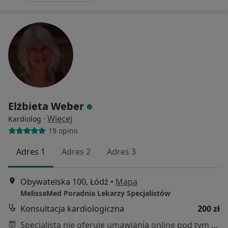
Elżbieta Weber
·
Więcej
Kardiolog
19 opinii
Adres 1
Adres 2
Adres 3
Obywatelska 100, Łódź
•
Mapa
MelissaMed Poradnia Lekarzy Specjalistów
Konsultacja kardiologiczna
200 zł
Specjalista nie oferuje umawiania online pod tym adresem.