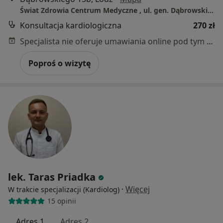
Świat Zdrowia Centrum Medyczne , ul. gen. Dąbrowskiego 15B oraz Tylna 5 Łódź
Konsultacja kardiologiczna
270 zł
Specjalista nie oferuje umawiania online pod tym adresem.
Poproś o wizytę
lek. Taras Priadka
·
Więcej
W trakcie specjalizacji (Kardiolog)
15 opinii
Adres 1
Adres 2