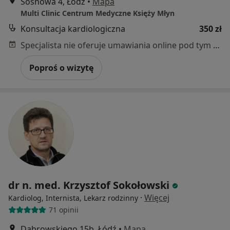
Sosnowa 4, Łódź
•
Mapa
Multi Clinic Centrum Medyczne Księży Młyn
Konsultacja kardiologiczna
350 zł
Specjalista nie oferuje umawiania online pod tym adresem.
Poproś o wizytę
dr n. med. Krzysztof Sokołowski
·
Więcej
Kardiolog, Internista, Lekarz rodzinny
71 opinii
Dąbrowskiego 15b, Łódź
•
Mapa