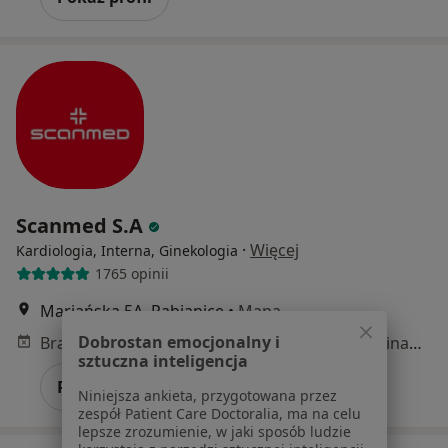
Scanmed S.A
·
Więcej
Kardiologia, Interna, Ginekologia
1765 opinii
Mariańska 5A, Pabianice
•
Mapa
Dobrostan emocjonalny i
Brak dostępnych specjalistów z wolnymi terminami w tym centrum medycznym.
sztuczna inteligencja
Pokaż profil
Niniejsza ankieta, przygotowana przez
zespół Patient Care Doctoralia, ma na celu
lepsze zrozumienie, w jaki sposób ludzie