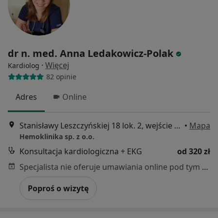
dr n. med. Anna Ledakowicz-Polak
·
Więcej
Kardiolog
82 opinie
Adres
Online
Stanisławy Leszczyńskiej 18 lok. 2, wejście bezpośrednio z ulicy., Łódź
•
Mapa
Hemoklinika sp. z o.o.
Konsultacja kardiologiczna + EKG
od 320 zł
Specjalista nie oferuje umawiania online pod tym adresem.
Poproś o wizytę