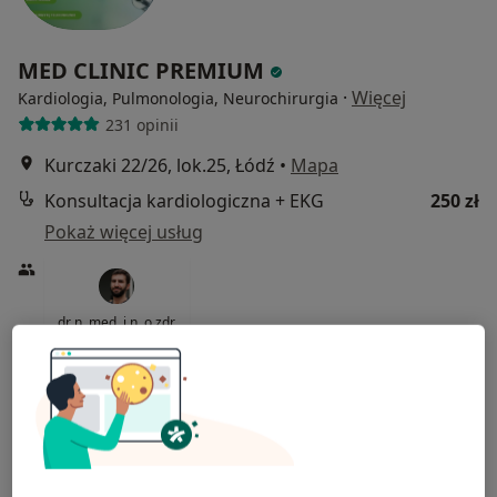
MED CLINIC PREMIUM
·
Więcej
Kardiologia, Pulmonologia, Neurochirurgia
231 opinii
Kurczaki 22/26, lok.25, Łódź
•
Mapa
Konsultacja kardiologiczna + EKG
250 zł
Pokaż więcej usług
dr n. med. i n. o zdr.
Michał Kałowski
kardiolog
Brak dostępnych specjalistów z wolnymi terminami w tym centrum medycznym.
Pokaż profil