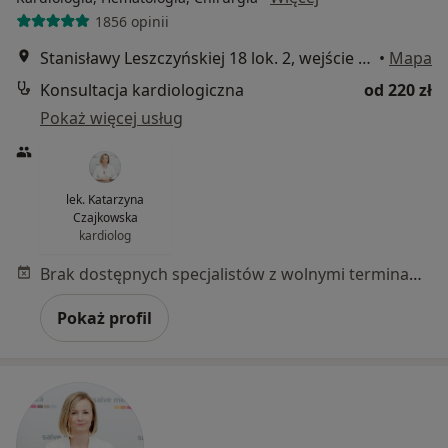
1856 opinii
Stanisławy Leszczyńskiej 18 lok. 2, wejście bezpośrednio z ulicy., Łódź
•
Mapa
Konsultacja kardiologiczna
od 220 zł
Pokaż więcej usług
lek. Katarzyna
Czajkowska
kardiolog
Brak dostępnych specjalistów z wolnymi terminami w tym centrum medycznym.
Pokaż profil