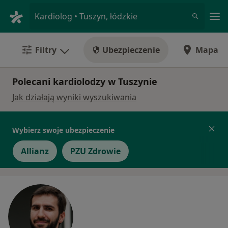
Me
Kardiolog • Tuszyn, łódzkie
Filtry
Ubezpieczenie
Mapa
Polecani kardiolodzy w Tuszynie
Jak działają wyniki wyszukiwania
Wybierz swoje ubezpieczenie
Allianz
PZU Zdrowie