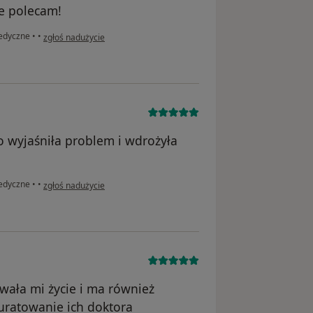
ie polecam!
w opinii użytkownika S.D.
pedyczne
•
•
zgłoś nadużycie
o wyjaśniła problem i wdrożyła
w opinii użytkownika Paweł
pedyczne
•
•
zgłoś nadużycie
owała mi życie i ma również
uratowanie ich doktora