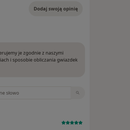
Dodaj swoją opinię
rujemy je zgodnie z naszymi
iach i sposobie obliczania gwiazdek
ięcej o opiniach
niach