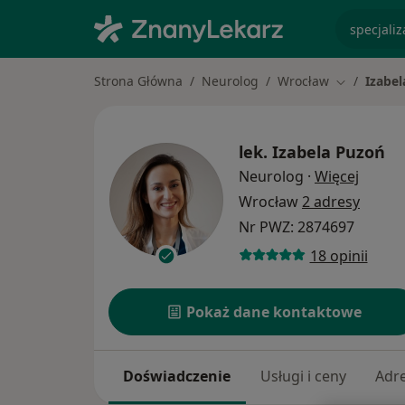
specjaliz
Strona Główna
Neurolog
Wrocław
Izabe
Zmień mias
lek.
Izabela Puzoń
O spec
Neurolog
·
Więcej
Wrocław
2 adresy
Nr PWZ: 2874697
18 opinii
Pokaż dane kontaktowe
Doświadczenie
Usługi i ceny
Adr