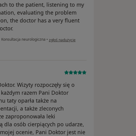
ach to the patient, listening to my
nation, evaluating the problem
ion, the doctor has a very fluent
octor.
w opinii użytkownika Ilke
•
Konsultacja neurologiczna
•
zgłoś nadużycie
oktor. Wizyty rozpoczęły się o
Za każdym razem Pani Doktor
nu taty oparła także na
ntacji, a także zleconych
 że zaproponowała leki
 dla osób cierpiących po udarze,
 mojej ocenie, Pani Doktor jest nie