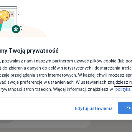
w 2013 roku i rozpoczęłam szkolenie
siadam 9 letnie doświadczenie
izowanym w Oddziale Udarowym. Przez
lnego Oddziału Ratunkowego oraz
my Twoją prywatność
 zdrowotnej. Dzięki wieloletniemu
łaszczyznach, zapewniam pacjentom
, pozwalasz nam i naszym partnerom używać plików cookie (lub p
zeniem na proces przywracania
) do zbierania danych do celów statystycznych i dostarczania treśc
zaje przeglądania stron internetowych. W każdej chwili możesz spr
wać swoje preferencje w ustawieniach. W ustawieniach znajdziesz ró
prywatności stron trzecich. Więcej informacji znajdziesz w
polityka
a11y_sr_more_diseases
Zawroty głowy
Migrena
+3
Za
Edytuj ustawienia
ęcej
doświadczeniu