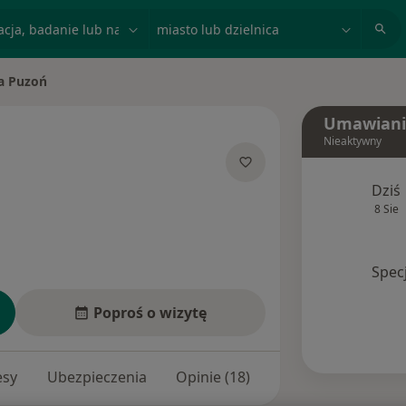
acja, badanie lub nazwisko
miasto lub dzielnica
la Puzoń
to
Umawiani
Nieaktywny
jalizacjach
Dziś
8 Sie
Spec
Poproś o wizytę
esy
Ubezpieczenia
Opinie (18)