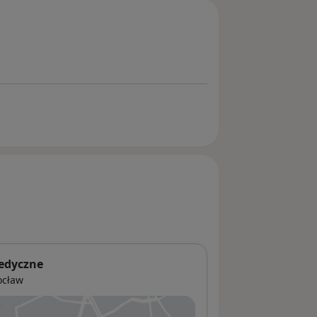
edyczne
ocław