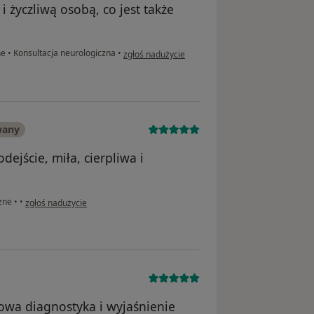
i życzliwą osobą, co jest także
w opinii użytkownika Aneta
ne
•
Konsultacja neurologiczna
•
zgłoś nadużycie
wany
ejście, miła, cierpliwa i
w opinii użytkownika Marcelina
czne
•
•
zgłoś nadużycie
łowa diagnostyka i wyjaśnienie