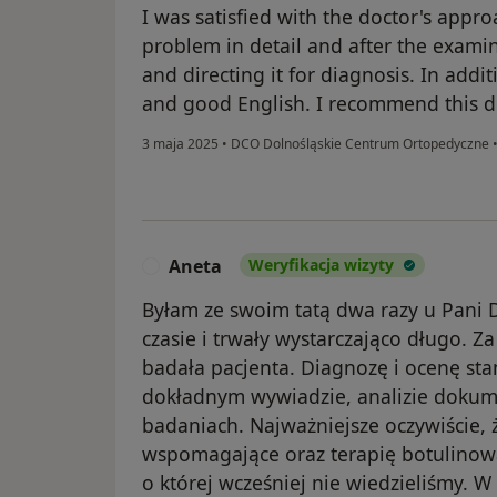
I was satisfied with the doctor's appro
problem in detail and after the exami
and directing it for diagnosis. In addit
and good English. I recommend this d
3 maja 2025
•
DCO Dolnośląskie Centrum Ortopedyczne
Aneta
Weryfikacja wizyty
A
Byłam ze swoim tatą dwa razy u Pani D
czasie i trwały wystarczająco długo. 
badała pacjenta. Diagnozę i ocenę sta
dokładnym wywiadzie, analizie dokume
badaniach. Najważniejsze oczywiście,
wspomagające oraz terapię botulinową
o której wcześniej nie wiedzieliśmy. W