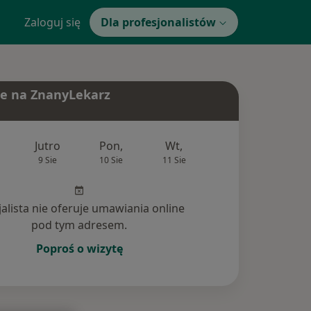
Zaloguj się
Dla profesjonalistów
e na ZnanyLekarz
Jutro
Pon,
Wt,
Śr,
Czw
9 Sie
10 Sie
11 Sie
12 Sie
13 Si
jalista nie oferuje umawiania online
pod tym adresem.
Poproś o wizytę