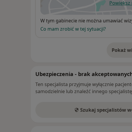
Powiększ
ot
Dostępność
W tym gabinecie nie można umawiać wizy
Co mam zrobić w tej sytuacji?
Pokaż wi
o 
Ubezpieczenia - brak akceptowanyc
Ten specjalista przyjmuje wyłącznie pacje
samodzielnie lub znaleźć innego specjalist
Szukaj specjalistów 