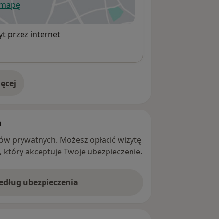
 mapę
wiera się w nowej karcie
t przez internet
ęcej
adresie
h
ntów prywatnych. Możesz opłacić wizytę
ę, który akceptuje Twoje ubezpieczenie.
według ubezpieczenia