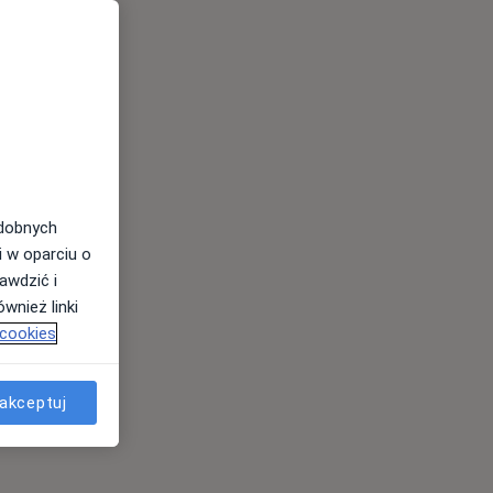
odobnych
i w oparciu o
awdzić i
wnież linki
 cookies
akceptuj