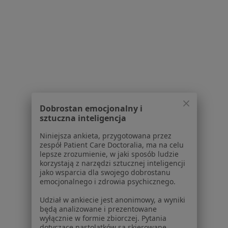
O nas
Praca
Rekrutujemy!
Partnerzy
Centrum prasowe
Kontakt
Dla pacjentów
Lekarze
Placówki medyczne
Dobrostan emocjonalny i
sztuczna inteligencja
Pytania i odpowiedzi
Usługi i zabiegi
Niniejsza ankieta, przygotowana przez
Choroby
zespół Patient Care Doctoralia, ma na celu
lepsze zrozumienie, w jaki sposób ludzie
Pomoc
korzystają z narzędzi sztucznej inteligencji
Aplikacje mobilne
jako wsparcia dla swojego dobrostanu
Blog dla pacjentów
emocjonalnego i zdrowia psychicznego.
Dla profesjonalistów
Udział w ankiecie jest anonimowy, a wyniki
będą analizowane i prezentowane
Cennik
wyłącznie w formie zbiorczej. Pytania
dotyczące nastolatków są skierowane