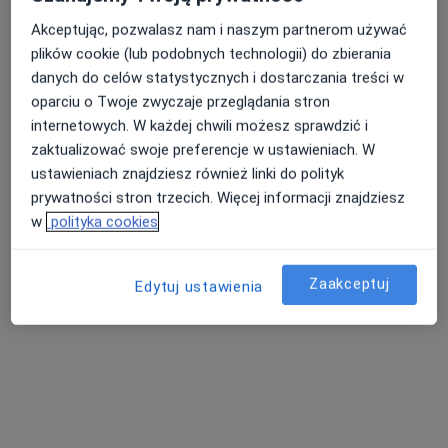
Neurolog
Akceptując, pozwalasz nam i naszym partnerom używać
1 opinia
plików cookie (lub podobnych technologii) do zbierania
Grota Roweckiego 1, Milicz
•
Mapa
danych do celów statystycznych i dostarczania treści w
Centrum Usług Stomatologicznych
oparciu o Twoje zwyczaje przeglądania stron
internetowych. W każdej chwili możesz sprawdzić i
Konsultacja neurologiczna
Brak ceny
zaktualizować swoje preferencje w ustawieniach. W
Specjalista nie oferuje umawiania online pod tym adresem.
ustawieniach znajdziesz również linki do polityk
prywatności stron trzecich. Więcej informacji znajdziesz
Poproś o wizytę
w
polityka cookies
Zaakceptuj
Edytuj ustawienia
lek. Rrashed Abu Hamed