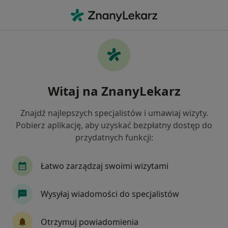
Me
Neurolog • Milicz, dolnośląskie
Filtry
Mapa
Polecani neurolodzy w Miliczu
Witaj na ZnanyLekarz
Jak działają wyniki wyszukiwania
Znajdź najlepszych specjalistów i umawiaj wizyty.
Pobierz aplikację, aby uzyskać bezpłatny dostęp do
przydatnych funkcji:
Łatwo zarządzaj swoimi wizytami
Wysyłaj wiadomości do specjalistów
Centrum Usług Stomatologicznych
·
Więcej
Neurologia, Stomatologia, Psychiatria
Otrzymuj powiadomienia