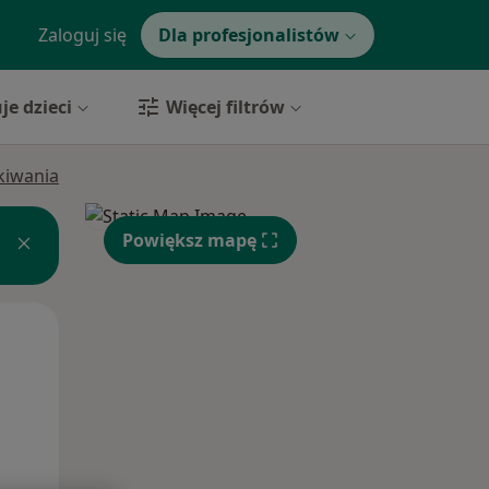
Zaloguj się
Dla profesjonalistów
je dzieci
Więcej filtrów
ukiwania
Powiększ mapę
Pon,
Wt,
Śr,
10 Sie
11 Sie
12 Sie