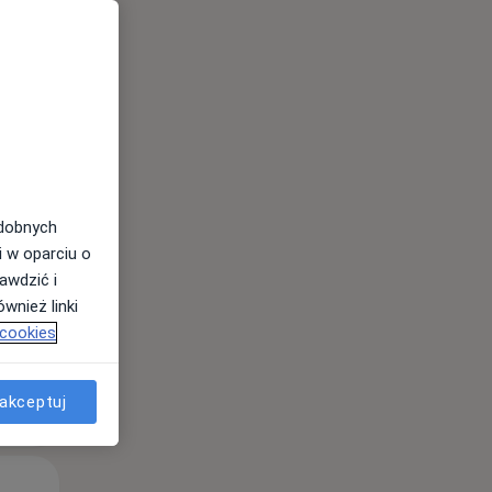
Pon,
Wt,
Śr,
10 Sie
11 Sie
12 Sie
odobnych
i w oparciu o
awdzić i
wnież linki
 cookies
akceptuj
Pon,
Wt,
Śr,