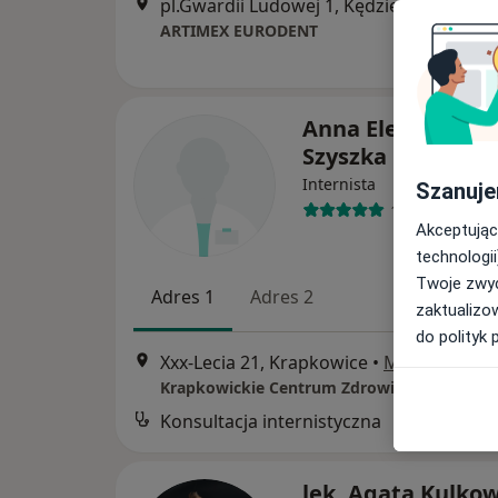
pl.Gwardii Ludowej 1, Kędzierzyn-Koźle
•
ARTIMEX EURODENT
Anna Eleonora Kl
Szyszka
Internista
Szanuje
11 opinii
Akceptując
technologii
Twoje zwyc
Adres 1
Adres 2
zaktualizo
do polityk 
Xxx-Lecia 21, Krapkowice
•
Mapa
Konsultacja internistyczna
B
lek. Agata Kulkow