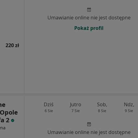
Umawianie online nie jest dostępne
Pokaż profil
220 zł
ne
Dziś
Jutro
Sob,
Ndz,
 Opole
6 Sie
7 Sie
8 Sie
9 Sie
fa 2
yna
Umawianie online nie jest dostępne