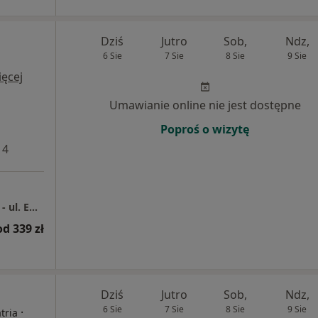
Dziś
Jutro
Sob,
Ndz,
6 Sie
7 Sie
8 Sie
9 Sie
ęcej
Umawianie online nie jest dostępne
Poproś o wizytę
 4
Centrum Medyczne Grupa LUX MED – Opole - ul. Emila Fieldorfa 2
od 339 zł
Dziś
Jutro
Sob,
Ndz,
6 Sie
7 Sie
8 Sie
9 Sie
·
tria