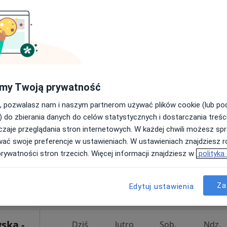
Mapa
uba-
Dziś
Jutro
Sob,
Ndz,
6 Sie
7 Sie
8 Sie
9 Sie
my Twoją prywatność
Umawianie online nie jest dostępne
, pozwalasz nam i naszym partnerom używać plików cookie (lub p
) do zbierania danych do celów statystycznych i dostarczania treśc
Poproś o wizytę
zaje przeglądania stron internetowych. W każdej chwili możesz spr
wać swoje preferencje w ustawieniach. W ustawieniach znajdziesz ró
prywatności stron trzecich. Więcej informacji znajdziesz w
polityka
Krapkowickie Centrum Zdrowia Sp. z o.o. Niepubliczny Zakład Opieki Zdrowotnej - Szpital - Oddział Wewnętrzny
Za
Edytuj ustawienia
rak ceny
ska -
Dziś
Jutro
Sob,
Ndz,