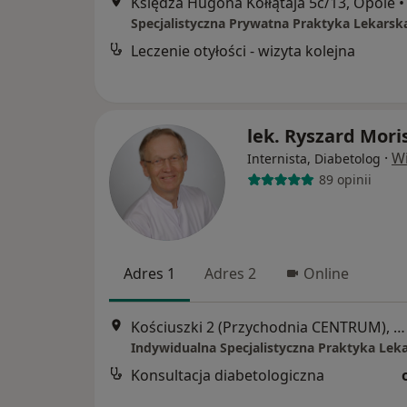
Księdza Hugona Kołłątaja 5c/13, Opole
•
Leczenie otyłości - wizyta kolejna
lek. Ryszard Mori
·
Wi
Internista, Diabetolog
89 opinii
Adres 1
Adres 2
Online
Kościuszki 2 (Przychodnia CENTRUM), Opole
Konsultacja diabetologiczna