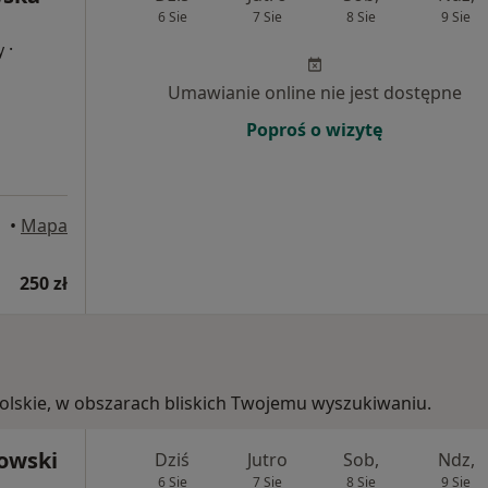
6 Sie
7 Sie
8 Sie
9 Sie
·
y
Umawianie online nie jest dostępne
Poproś o wizytę
skie
•
Mapa
250 zł
opolskie, w obszarach bliskich Twojemu wyszukiwaniu.
nowski
Dziś
Jutro
Sob,
Ndz,
6 Sie
7 Sie
8 Sie
9 Sie