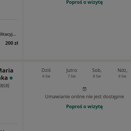
Poproś o wizytę
Poradnia Leczenia Otyłości, Poradnia Rehabilitacyjna.
200 zł
Maria
Dziś
Jutro
Sob,
Ndz,
nka
6 Sie
7 Sie
8 Sie
9 Sie
ęcej
Umawianie online nie jest dostępne
Poproś o wizytę