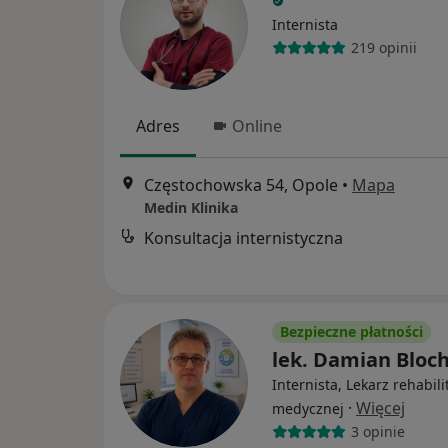
Internista
219 opinii
Adres
Online
Częstochowska 54, Opole
•
Mapa
Medin Klinika
Konsultacja internistyczna
Bezpieczne płatności
lek. Damian Bloc
Internista, Lekarz rehabilit
·
Więcej
medycznej
3 opinie