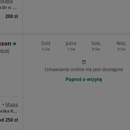
Mapa
Specjalistyczna Prywatna Praktyka Lekarska Dr n. med. Anna Rostropowicz-Honka
200 zł
sson
Dziś
Jutro
Sob,
Ndz,
6 Sie
7 Sie
8 Sie
9 Sie
ęcej
Umawianie online nie jest dostępne
Poproś o wizytę
•
Mapa
Indywidualna Specjalistyczna Praktyka Lekarska Ryszard Morisson
od 250 zł