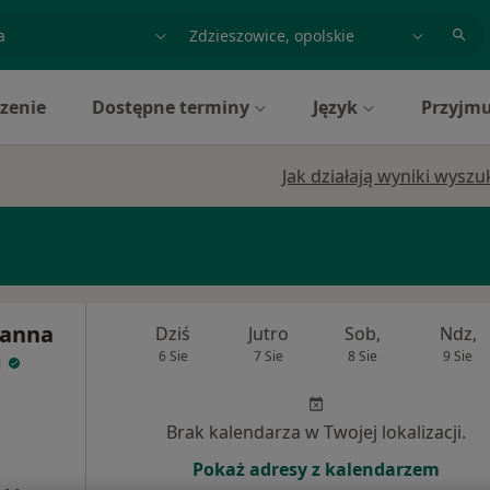
acja, badanie lub nazwisko
miasto lub dzielnica
zenie
Dostępne terminy
Język
Przyjmu
Jak działają wyniki wysz
oanna
Dziś
Jutro
Sob,
Ndz,
g
6 Sie
7 Sie
8 Sie
9 Sie
Brak kalendarza w Twojej lokalizacji.
Pokaż adresy z kalendarzem