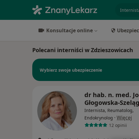
specjaliz
Konsultacje online
Ubezpiec
Polecani interniści w Zdzieszowicach
Wybierz swoje ubezpieczenie
dr hab. n. med. J
Głogowska-Szelą
Internista, Reumatolog,
·
Więcej
Endokrynolog
12 opinii