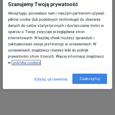
Szanujemy Twoją prywatność
Brak dostępnych specjalistów z wolnymi terminami w tym centrum medycznym.
Akceptując, pozwalasz nam i naszym partnerom używać
Pokaż profil
plików cookie (lub podobnych technologii) do zbierania
danych do celów statystycznych i dostarczania treści w
oparciu o Twoje zwyczaje przeglądania stron
Dostępni specjaliści
internetowych. W każdej chwili możesz sprawdzić i
zaktualizować swoje preferencje w ustawieniach. W
Specjaliści znajdują się poza Siemianowice Śląskie,
ustawieniach znajdziesz również linki do polityk
śląskie, w obszarach bliskich Twojemu
prywatności stron trzecich. Więcej informacji znajdziesz
wyszukiwaniu.
w
polityka cookies
Zaakceptuj
Edytuj ustawienia
dr n. med. Tomasz Majewski