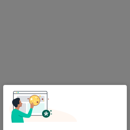
Globiana Medical Center
·
Więcej
Interna, Radiologia, Alergologia
721 opinii
Zabrska 17, Katowice
•
Mapa
Konsultacja internistyczna
220 zł
dr n. med. Sebastian
dr n. med. Maria
lek. Bartłomiej
Kwiatek
Barbara Palka-Słowik
Czarnecki
angiolog
internista
internista