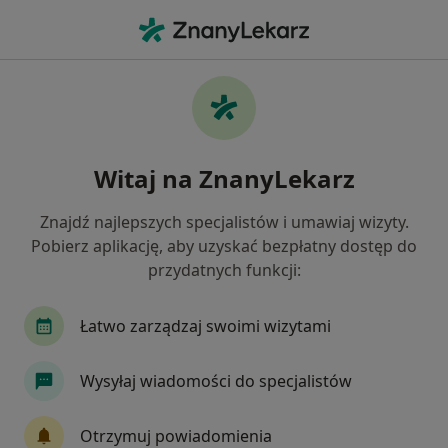
Me
Internista • Siemianowice Śląskie, śląskie
Filtry
Ubezpieczenie:
Allianz
20 polecanych internistów w
Witaj na ZnanyLekarz
Siemianowicach Śląskich z Allianz
Jak działają wyniki wyszukiwania
Znajdź najlepszych specjalistów i umawiaj wizyty.
Pobierz aplikację, aby uzyskać bezpłatny dostęp do
przydatnych funkcji:
Łatwo zarządzaj swoimi wizytami
Wysyłaj wiadomości do specjalistów
lek. Grzegorz Winiarski
Otrzymuj powiadomienia
·
Więcej
Internista, Kardiolog, Lekarz medycyny paliatywnej