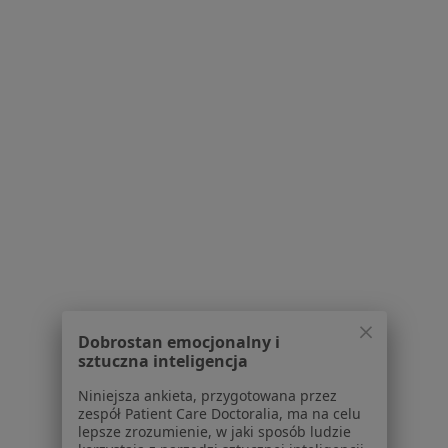
Pokaż profil
lek. Paweł Radłowski
Lekarz rodzinny
1 opinia
Ks.J.Popiełuszki 50, Piekary Śląskie
•
Mapa
Dobrostan emocjonalny i
AVIMED PLUS - Grupa AVIMED
sztuczna inteligencja
Akceptuje Allianz
Niniejsza ankieta, przygotowana przez
Konsultacja internistyczna
Brak ceny
zespół Patient Care Doctoralia, ma na celu
lepsze zrozumienie, w jaki sposób ludzie
Specjalista nie oferuje umawiania online pod tym adresem.