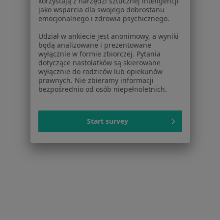
korzystają z narzędzi sztucznej inteligencji
jako wsparcia dla swojego dobrostanu
Poproś o wizytę
emocjonalnego i zdrowia psychicznego.
Udział w ankiecie jest anonimowy, a wyniki
będą analizowane i prezentowane
wyłącznie w formie zbiorczej. Pytania
1
2
dotyczące nastolatków są skierowane
wyłącznie do rodziców lub opiekunów
Powiązane wyszukiwania
prawnych. Nie zbieramy informacji
bezpośrednio od osób niepełnoletnich.
Specjaliści w ramach Allianz
Urolodzy z Allianz w Siemianowicach Śląskich
Start survey
Endokrynolodzy z Allianz w Siemianowicach
Śląskich
Ortopedzi z Allianz w Siemianowicach Śląskich
Diabetolodzy z Allianz w Siemianowicach Śląskich
Ultrasonografiści z Allianz w Siemianowicach
Śląskich