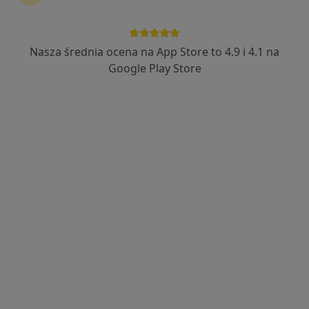
44 opinie
Adres
Online 1
Online 2
Nasza średnia ocena na App Store to 4.9 i 4.1 na
Google Play Store
Al. Zjednoczenia 36, Warszawa
•
Mapa
Centrum Medyczne Damiana Al. Zjednoczenia 36
Akceptuje SKOK Asekuracja
Konsultacja internistyczna
od 275 zł
Specjalista nie oferuje umawiania online pod tym adresem.
Poproś o wizytę