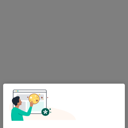
Poproś o wizytę
Centrum Medyczne Damiana Al.
Zjednoczenia 36
·
Więcej
Interna, Alergologia, Chirurgia
640 opinii
Adres 1
Adres 2
Al. Zjednoczenia 36, Warszawa
•
Mapa