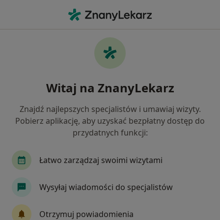
Me
Internista • Jabłonna, mazowieckie
Filtry
Ubezpieczenie:
SKOK Asekurac
20 polecanych internistów w Jabłonnej z
Witaj na ZnanyLekarz
SKOK Asekuracja
Jak działają wyniki wyszukiwania
Znajdź najlepszych specjalistów i umawiaj wizyty.
Pobierz aplikację, aby uzyskać bezpłatny dostęp do
przydatnych funkcji:
Łatwo zarządzaj swoimi wizytami
Wysyłaj wiadomości do specjalistów
dr n. med. Bartłomiej Matłosz
Otrzymuj powiadomienia
·
Więcej
Internista, Nefrolog