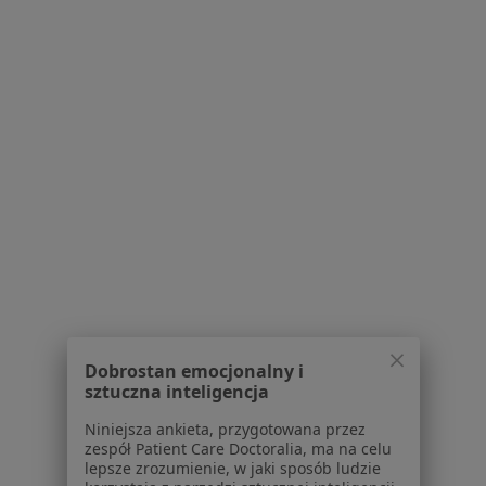
24 opinie
Al. Zjednoczenia 36, Warszawa
•
Mapa
Centrum Medyczne Damiana Al. Zjednoczenia 36
Akceptuje SKOK Asekuracja
Konsultacja internistyczna (kolejna wizyta)
275 zł
Specjalista nie oferuje umawiania online pod tym adresem.
Poproś o wizytę
Dobrostan emocjonalny i
sztuczna inteligencja
Niniejsza ankieta, przygotowana przez
zespół Patient Care Doctoralia, ma na celu
lepsze zrozumienie, w jaki sposób ludzie
Centrum Medyczne DP Med