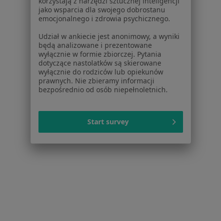
korzystają z narzędzi sztucznej inteligencji
·
Więcej
jako wsparcia dla swojego dobrostanu
Interna, Stomatologia, Pediatria
emocjonalnego i zdrowia psychicznego.
32 opinie
Udział w ankiecie jest anonimowy, a wyniki
Modlińska 49, Jabłonna
•
Mapa
będą analizowane i prezentowane
wyłącznie w formie zbiorczej. Pytania
Konsultacja alergologiczna
od 120 zł
dotyczące nastolatków są skierowane
Pokaż więcej usług
wyłącznie do rodziców lub opiekunów
prawnych. Nie zbieramy informacji
Brak dostępnych specjalistów z wolnymi terminami w tym centrum medycznym.
bezpośrednio od osób niepełnoletnich.
Pokaż profil
Start survey
lek. Ewa Bordiuk