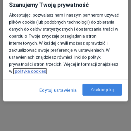
Konsultacja internistyczna
od 275 zł
Szanujemy Twoją prywatność
Pokaż więcej usług
Akceptując, pozwalasz nam i naszym partnerom używać
plików cookie (lub podobnych technologii) do zbierania
danych do celów statystycznych i dostarczania treści w
dr n. med. Bartłomiej
dr n. med. Anna
lek. Sławomir
oparciu o Twoje zwyczaje przeglądania stron
Matłosz
Słowikowska
Wędzicha
internetowych. W każdej chwili możesz sprawdzić i
nefrolog
kardiolog
alergolog
zaktualizować swoje preferencje w ustawieniach. W
Zobacz wszystkich 6 specjalistów
ustawieniach znajdziesz również linki do polityk
prywatności stron trzecich. Więcej informacji znajdziesz
Brak dostępnych specjalistów z wolnymi terminami w tym centrum medycznym.
w
polityka cookies
Pokaż profil
Zaakceptuj
Edytuj ustawienia