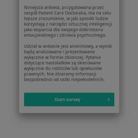
Niniejsza ankieta, przygotowana przez
Strona Główna
Internista
Smolec
zespół Patient Care Doctoralia, ma na celu
Zmień miasto
Zmień miasto
lepsze zrozumienie, w jaki sposób ludzie
Skok Asekuracja
Zmień miasto
korzystają z narzędzi sztucznej inteligencji
jako wsparcia dla swojego dobrostanu
emocjonalnego i zdrowia psychicznego.
Udział w ankiecie jest anonimowy, a wyniki
będą analizowane i prezentowane
wyłącznie w formie zbiorczej. Pytania
dotyczące nastolatków są skierowane
Serwis
wyłącznie do rodziców lub opiekunów
prawnych. Nie zbieramy informacji
Regulamin
bezpośrednio od osób niepełnoletnich.
Polityka prywatności pacjentów
Polityka prywatności profesjonalistów
Polityka prywatności dla profesjonalistów, których
Start survey
dane pozyskaliśmy samodzielnie
Polityka cookies
Jak działają wyniki wyszukiwania
Dostępność
O nas