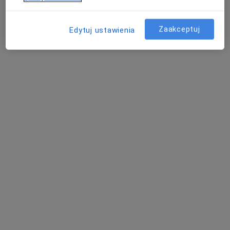
Zaakceptuj
Edytuj ustawienia
OMNI Clinic Centrum Medyczne Wrocław
·
Więcej
Interna, Gastrologia, Chirurgia
5310 opinii
Legnicka 56, Wrocław
•
Mapa
Konsultacja internistyczna
230 zł
Pokaż więcej usług
lek. Paweł Iwanicki
lek. Joanna
dr n. med.
hepatolog
Aramowicz-
Małgorzata Helena
Niedzielska
Zynek-Litwin
hipertensjolog
internista
Zobacz wszystkich 16 specjalistów