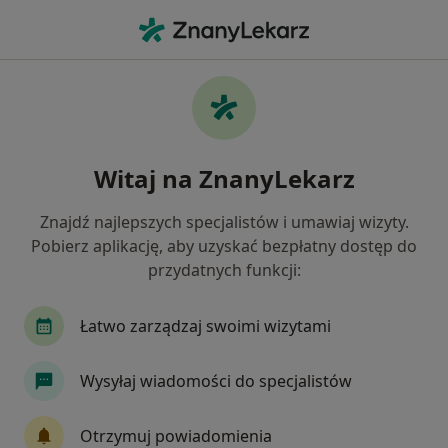
Me
Internista • Smolec, dolnośląskie
Filtry
Ubezpieczenie:
SKOK Asekurac
20 polecanych internistów w Smolcu z SKOK
Witaj na ZnanyLekarz
Asekuracja
Jak działają wyniki wyszukiwania
Znajdź najlepszych specjalistów i umawiaj wizyty.
Pobierz aplikację, aby uzyskać bezpłatny dostęp do
przydatnych funkcji:
Łatwo zarządzaj swoimi wizytami
Wysyłaj wiadomości do specjalistów
lek. Barbara Lemańska
Otrzymuj powiadomienia
·
Więcej
Internista, W trakcie specjalizacji (Endokrynolog)