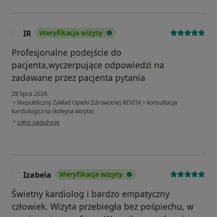
IR
Weryfikacja wizyty
I
Profesjonalne podejście do
pacjenta,wyczerpujące odpowiedzi na
zadawane przez pacjenta pytania
28 lipca 2026
•
Niepubliczny Zakład Opieki Zdrowotnej REVITA
•
konsultacja
kardiologiczna (kolejna wizyta)
w opinii użytkownika IR
•
zgłoś nadużycie
Izabela
Weryfikacja wizyty
I
Świetny kardiolog i bardzo empatyczny
człowiek. Wizyta przebiegła bez pośpiechu, w