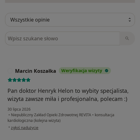
Szukaj w opiniach
Marcin Koszałka
Weryfikacja wizyty
M
Pan doktor Henryk Helon to wybity specjalista,
wizyta zawsze miła i profesjonalna, polecam :)
30 lipca 2026
•
Niepubliczny Zakład Opieki Zdrowotnej REVITA
•
konsultacja
kardiologiczna (kolejna wizyta)
w opinii użytkownika Marcin Koszałka
•
zgłoś nadużycie