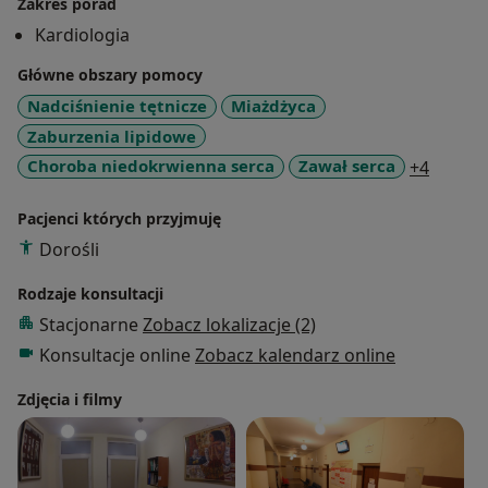
Zakres porad
Kardiologia
Główne obszary pomocy
Nadciśnienie tętnicze
Miażdżyca
Zaburzenia lipidowe
a11y_s
Choroba niedokrwienna serca
Zawał serca
+4
Pacjenci których przyjmuję
Dorośli
Rodzaje konsultacji
Stacjonarne
Zobacz lokalizacje (2)
Konsultacje online
Zobacz kalendarz online
Zdjęcia i filmy