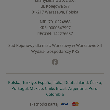
ZnanyLekarz Sp. z o.o.
ul. Kolejowa 5/7
01-217 Warszawa, Polska
NIP: ⁠7010224868
KRS: ⁠0000347997
REGON: ⁠142276657
Sąd Rejonowy dla m.st. Warszawy w Warszawie XII
Wydział Gospodarczy KRS
Facebook
otwiera się w nowej karcie
otwiera się w nowej karcie
otwiera się w nowej karcie
otwiera się w nowej karcie
otwiera się w nowej karci
otwiera się
otwi
Polska
,
Türkiye
,
España
,
Italia
,
Deutschland
,
Česko
,
otwiera się w nowej karcie
otwiera się w nowej karcie
otwiera się w nowej karcie
otwiera się w nowej kar
otwiera się 
otwier
Portugal
,
México
,
Chile
,
Brasil
,
Argentina
,
Perú
,
otwiera się w nowej karc
Colombia
Płatności kartą