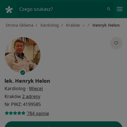
Me
Czego szukasz?
Strona Główna
Kardiolog
Kraków
Henryk Helon
Zmień miasto
lek.
Henryk Helon
O specjalizacjach
Kardiolog
·
Więcej
Kraków
2 adresy
Nr PWZ: 4199585
784 opinie