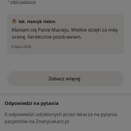
w opinii użytkownika Maciej
•
zgłoś nadużycie
lek. Henryk Helon
Kłaniam się Panie Macieju. Wielkie dzięki za miłą
ocenę. Serdecznie pozdrawiam.
6 lipca 2026
Zobacz więcej
opinie powyżej
Odpowiedzi na pytania
6 odpowiedzi udzielonych przez lekarza na pytania
pacjentów na ZnanyLekarz.pl