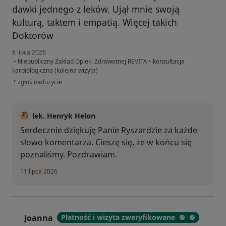
dawki jednego z leków. Ujął mnie swoją
kulturą, taktem i empatią. Więcej takich
Doktorów
8 lipca 2026
•
Niepubliczny Zakład Opieki Zdrowotnej REVITA
•
konsultacja
kardiologiczna (kolejna wizyta)
w opinii użytkownika Ryszard
•
zgłoś nadużycie
lek. Henryk Helon
Serdecznie dziękuję Panie Ryszardzie za każde
słowo komentarza. Cieszę się, że w końcu się
poznaliśmy. Pozdrawiam.
11 lipca 2026
Joanna
Płatność i wizyta zweryfikowane
J