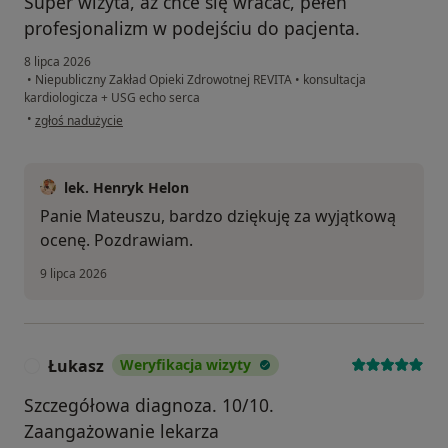
Super wizyta, aż chce się wracać, pełen
profesjonalizm w podejściu do pacjenta.
8 lipca 2026
•
Niepubliczny Zakład Opieki Zdrowotnej REVITA
•
konsultacja
kardiologicza + USG echo serca
w opinii użytkownika Mateusz P
•
zgłoś nadużycie
lek. Henryk Helon
Panie Mateuszu, bardzo dziękuję za wyjątkową
ocenę. Pozdrawiam.
9 lipca 2026
Łukasz
Weryfikacja wizyty
Ł
Szczegółowa diagnoza. 10/10.
Zaangażowanie lekarza