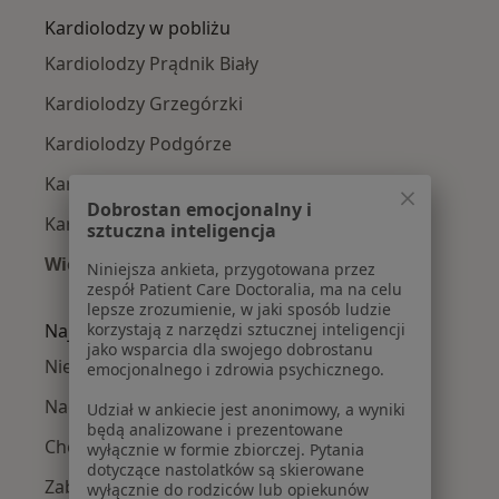
Kardiolodzy w pobliżu
Kardiolodzy Prądnik Biały
Kardiolodzy Grzegórzki
Kardiolodzy Podgórze
Kardiolodzy Krowodrza
Dobrostan emocjonalny i
Kardiolodzy Stare Miasto
sztuczna inteligencja
Więcej (13)
Niniejsza ankieta, przygotowana przez
Więcej w kategorii: Kardiolodzy w pobliżu
zespół Patient Care Doctoralia, ma na celu
lepsze zrozumienie, w jaki sposób ludzie
korzystają z narzędzi sztucznej inteligencji
Najczęście leczone choroby
jako wsparcia dla swojego dobrostanu
Niewydolność serca w Krakowie
emocjonalnego i zdrowia psychicznego.
Nadciśnienie tętnicze w Krakowie
Udział w ankiecie jest anonimowy, a wyniki
będą analizowane i prezentowane
Choroba niedokrwienna serca w Krakowie
wyłącznie w formie zbiorczej. Pytania
dotyczące nastolatków są skierowane
Zaburzenia rytmu serca w Krakowie
wyłącznie do rodziców lub opiekunów