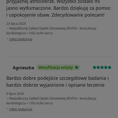
przyjaznej atmosferze. Wszystko zostało mi
jasno wytłumaczone. Bardzo dziękuję za pomoc
i uspokojenie obaw. Zdecydowanie polecam!
23 lipca 2026
•
Niepubliczny Zakład Opieki Zdrowotnej REVITA
•
konsultacja
kardiologicza + USG echo serca
w opinii użytkownika Izabela
•
zgłoś nadużycie
Agnieszka
Weryfikacja wizyty
A
Bardzo dobre podejście szczegółowe badania i
bardzo dobrze wyjasnione i opisane leczenie
9 lipca 2026
•
Niepubliczny Zakład Opieki Zdrowotnej REVITA
•
konsultacja
kardiologicza + USG echo serca
w opinii użytkownika Agnieszka
•
zgłoś nadużycie