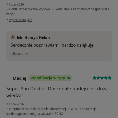
7 lipca 2026
•
Centrum Medyczne Wysoka 3
•
konsultacja kardiologiczna (pierwsza
wizyta)
w opinii użytkownika Łukasz
•
zgłoś nadużycie
lek. Henryk Helon
Serdecznie pozdrawiam i bardzo dziękuję.
9 lipca 2026
Maciej
Weryfikacja wizyty
M
Super Pan Doktor! Doskonałe podejście i duża
wiedza!
2 lipca 2026
•
Niepubliczny Zakład Opieki Zdrowotnej REVITA
•
Konsultacja
kardiologiczna (kolejna wizyta) + ECHO