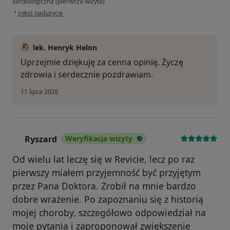
kardiologiczna (pierwsza wizyta)
w opinii użytkownika G.G
•
zgłoś nadużycie
lek. Henryk Helon
Uprzejmie dziękuję za cenna opinię. Życzę
zdrowia i serdecznie pozdrawiam.
11 lipca 2026
Ryszard
Weryfikacja wizyty
R
Od wielu lat leczę się w Revicie, lecz po raz
pierwszy miałem przyjemność być przyjętym
przez Pana Doktora. Zrobił na mnie bardzo
dobre wrażenie. Po zapoznaniu się z historią
mojej choroby, szczegółowo odpowiedział na
moje pytania i zaproponował zwiększenie