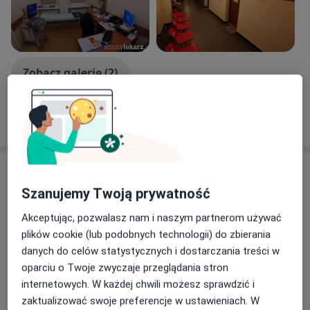
Zobacz galerię (2)
Pokaż więcej
o doświadczeniu
Aktualności
Szanujemy Twoją prywatność
lek. Henryk Helon
os. Kolorowe 21 Rejestracja - I pietro, pok. 238,
Akceptując, pozwalasz nam i naszym partnerom używać
31-940 Kraków
plików cookie (lub podobnych technologii) do zbierania
Na wstępie uprzejma prośba do wszystkich
danych do celów statystycznych i dostarczania treści w
naszych Pacjentek i Pacjentów.
oparciu o Twoje zwyczaje przeglądania stron
Przed wejściem do gabinetu lekarskiego prosimy
internetowych. W każdej chwili możesz sprawdzić i
o zgłaszanie się do rejestracji NZOZ REVITA -
zaktualizować swoje preferencje w ustawieniach. W