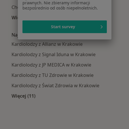
prawnych. Nie zbieramy informacji
Choroba wieńcowa w Krakowie
bezpośrednio od osób niepełnoletnich.
Więcej (15)
Więcej w kategorii: Najczęście leczone chorob
Start survey
Najpopularniejsze ubezpieczenia
Kardiolodzy z Allianz w Krakowie
Kardiolodzy z Signal Iduna w Krakowie
Kardiolodzy z JP MEDICA w Krakowie
Kardiolodzy z TU Zdrowie w Krakowie
Kardiolodzy z Świat Zdrowia w Krakowie
Więcej (11)
Więcej w kategorii: Najpopularniejsze ubezpi