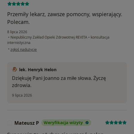
Przemiły lekarz, zawsze pomocny, wspierający.
Polecam.
8 lipca 2026
•
Niepubliczny Zakład Opieki Zdrowotnej REVITA
•
konsultacja
internistyczna
w opinii użytkownika Joanna
•
zgłoś nadużycie
lek. Henryk Helon
Dziękuję Pani Joanno za miłe słowa. Życzę
zdrowia.
9 lipca 2026
Mateusz P
Weryfikacja wizyty
M