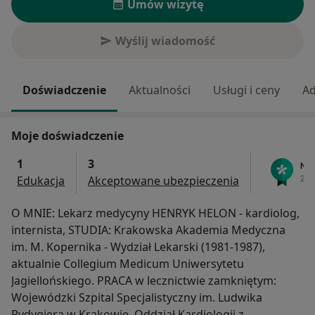
Umów wizytę
Wyślij wiadomość
Doświadczenie
Aktualności
Usługi i ceny
Ad
Moje doświadczenie
1
3
Edukacja
Akceptowane ubezpieczenia
O MNIE: Lekarz medycyny HENRYK HELON - kardiolog,
internista, STUDIA: Krakowska Akademia Medyczna
im. M. Kopernika - Wydział Lekarski (1981-1987),
aktualnie Collegium Medicum Uniwersytetu
Jagiellońskiego. PRACA w lecznictwie zamkniętym:
Wojewódzki Szpital Specjalistyczny im. Ludwika
Rydygiera w Krakowie, Oddział Kardiologii z