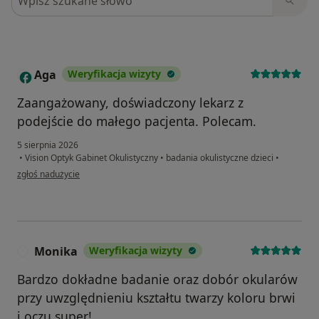
Aga
Weryfikacja wizyty
A
Zaangażowany, doświadczony lekarz z
podejście do małego pacjenta. Polecam.
5 sierpnia 2026
•
Vision Optyk Gabinet Okulistyczny
•
badania okulistyczne dzieci
•
w opinii użytkownika Aga
zgłoś nadużycie
Monika
Weryfikacja wizyty
M
Bardzo dokładne badanie oraz dobór okularów
przy uwzględnieniu kształtu twarzy koloru brwi
i oczu.super!