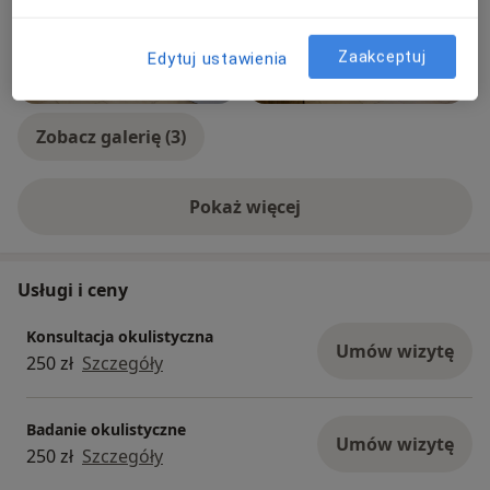
Zaakceptuj
Edytuj ustawienia
Zobacz galerię (3)
Pokaż więcej
o doświadczeniu
Usługi i ceny
Konsultacja okulistyczna
Umów wizytę
250 zł
Szczegóły
Badanie okulistyczne
Umów wizytę
250 zł
Szczegóły