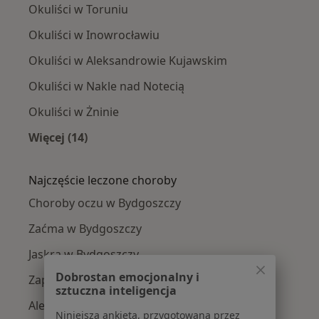
Okuliści w Toruniu
Okuliści w Inowrocławiu
Okuliści w Aleksandrowie Kujawskim
Okuliści w Nakle nad Notecią
Okuliści w Żninie
Więcej (14)
Więcej w kategorii: W pobliżu Bydgoszczy
Najczęście leczone choroby
Choroby oczu w Bydgoszczy
Zaćma w Bydgoszczy
Jaskra w Bydgoszczy
Dobrostan emocjonalny i
Zapalenie spojówek w Bydgoszczy
sztuczna inteligencja
Alergiczne choroby oczu w Bydgoszczy
Niniejsza ankieta, przygotowana przez