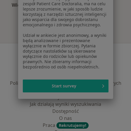
zespół Patient Care Doctoralia, ma na celu
Więcej (15)
lepsze zrozumienie, w jaki sposób ludzie
Więcej w kategorii: Najczęście leczone chorob
korzystają z narzędzi sztucznej inteligencji
jako wsparcia dla swojego dobrostanu
emocjonalnego i zdrowia psychicznego.
Udział w ankiecie jest anonimowy, a wyniki
będą analizowane i prezentowane
wyłącznie w formie zbiorczej. Pytania
Serwis
dotyczące nastolatków są skierowane
wyłącznie do rodziców lub opiekunów
Regulamin
prawnych. Nie zbieramy informacji
bezpośrednio od osób niepełnoletnich.
Polityka prywatności pacjentów
Polityka prywatności profesjonalistów
Polityka prywatności dla profesjonalistów, których
Start survey
dane pozyskaliśmy samodzielnie
Polityka cookies
Jak działają wyniki wyszukiwania
Dostępność
O nas
Praca
Rekrutujemy!