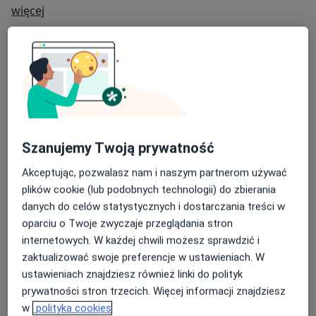
O mnie
więcej
Zakres porad
Okulistyka
Główne obszary pomocy
Choroby oczu
Zaćma
Jaskra
Astygmatyzm
a11y_sr_more_diseases
Krótkowzroczność
+3
Szanujemy Twoją prywatność
Pacjenci których przyjmuję
Akceptując, pozwalasz nam i naszym partnerom używać
Dorośli
plików cookie (lub podobnych technologii) do zbierania
Dzieci w wieku od 5 lat
danych do celów statystycznych i dostarczania treści w
oparciu o Twoje zwyczaje przeglądania stron
Rodzaje konsultacji
internetowych. W każdej chwili możesz sprawdzić i
Stacjonarne
Zobacz lokalizacje (2)
zaktualizować swoje preferencje w ustawieniach. W
Zdjęcia i filmy
ustawieniach znajdziesz również linki do polityk
prywatności stron trzecich. Więcej informacji znajdziesz
w
polityka cookies