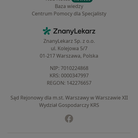
Baza wiedzy
Centrum Pomocy dla Specjalisty
Kontakt
ZnanyLekarz - Strona główna
ZnanyLekarz Sp. z o.o.
ul. Kolejowa 5/7
01-217 Warszawa, Polska
NIP: ⁠7010224868
KRS: ⁠0000347997
REGON: ⁠142276657
Sąd Rejonowy dla m.st. Warszawy w Warszawie XII
Wydział Gospodarczy KRS
Facebook
otwiera się w nowej karcie