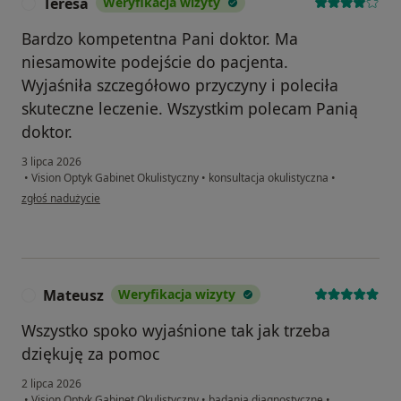
Teresa
Weryfikacja wizyty
T
Bardzo kompetentna Pani doktor. Ma
niesamowite podejście do pacjenta.
Wyjaśniła szczegółowo przyczyny i poleciła
skuteczne leczenie. Wszystkim polecam Panią
doktor.
3 lipca 2026
•
Vision Optyk Gabinet Okulistyczny
•
konsultacja okulistyczna
•
w opinii użytkownika Teresa
zgłoś nadużycie
Mateusz
Weryfikacja wizyty
M
Wszystko spoko wyjaśnione tak jak trzeba
dziękuję za pomoc
2 lipca 2026
•
Vision Optyk Gabinet Okulistyczny
•
badania diagnostyczne
•