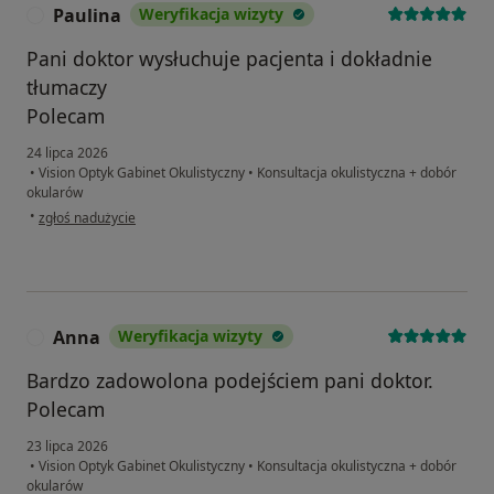
Paulina
Weryfikacja wizyty
P
Pani doktor wysłuchuje pacjenta i dokładnie
tłumaczy
Polecam
24 lipca 2026
•
Vision Optyk Gabinet Okulistyczny
•
Konsultacja okulistyczna + dobór
okularów
w opinii użytkownika Paulina
•
zgłoś nadużycie
Anna
Weryfikacja wizyty
A
Bardzo zadowolona podejściem pani doktor.
Polecam
23 lipca 2026
•
Vision Optyk Gabinet Okulistyczny
•
Konsultacja okulistyczna + dobór
okularów