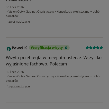
30 lipca 2026
•
Vision Optyk Gabinet Okulistyczny
•
Konsultacja okulistyczna + dobór
okularów
w opinii użytkownika Monika
•
zgłoś nadużycie
Paweł K
Weryfikacja wizyty
P
Wizyta przebiegła w miłej atmosferze. Wszystko
wyjaśnione fachowo. Polecam
30 lipca 2026
•
Vision Optyk Gabinet Okulistyczny
•
Konsultacja okulistyczna + dobór
okularów
w opinii użytkownika Paweł K
•
zgłoś nadużycie