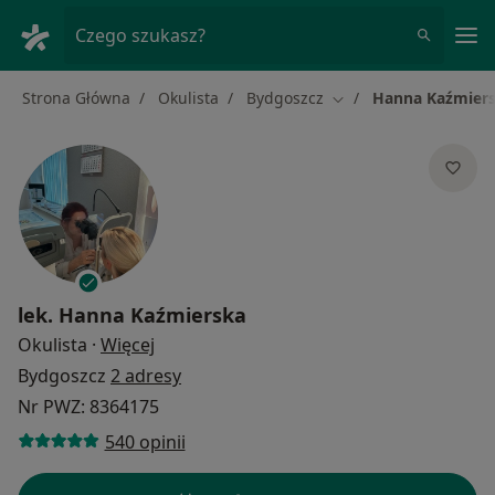
Me
Czego szukasz?
Strona Główna
Okulista
Bydgoszcz
Hanna Kaźmier
Zmień miasto
lek.
Hanna Kaźmierska
O specjalizacjach
Okulista
·
Więcej
Bydgoszcz
2 adresy
Nr PWZ: 8364175
540 opinii