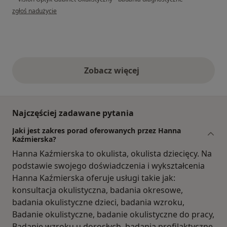
w opinii użytkownika Mateusz
zgłoś nadużycie
Zobacz więcej
opinie powyżej
Najczęściej zadawane pytania
Jaki jest zakres porad oferowanych przez Hanna
Kaźmierska?
Hanna Kaźmierska to okulista, okulista dziecięcy. Na
podstawie swojego doświadczenia i wykształcenia
Hanna Kaźmierska oferuje usługi takie jak:
konsultacja okulistyczna, badania okresowe,
badania okulistyczne dzieci, badania wzroku,
Badanie okulistyczne, badanie okulistyczne do pracy,
Badanie wzroku u dorosłych, badania profilaktyczne,