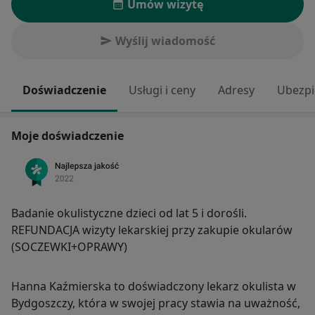
Umów wizytę
Wyślij wiadomość
Doświadczenie
Usługi i ceny
Adresy
Ubezpi
Moje doświadczenie
Badanie okulistyczne dzieci od lat 5 i dorośli.
REFUNDACJA wizyty lekarskiej przy zakupie okularów
(SOCZEWKI+OPRAWY)
Hanna Kaźmierska to doświadczony lekarz okulista w
Bydgoszczy, która w swojej pracy stawia na uważność,