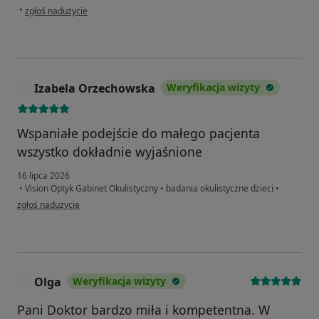
w opinii użytkownika Anna
•
zgłoś nadużycie
Izabela Orzechowska
Weryfikacja wizyty
I
Wspaniałe podejście do małego pacjenta
wszystko dokładnie wyjaśnione
16 lipca 2026
•
Vision Optyk Gabinet Okulistyczny
•
badania okulistyczne dzieci
•
w opinii użytkownika Izabela Orzechowska
zgłoś nadużycie
Olga
Weryfikacja wizyty
O
Pani Doktor bardzo miła i kompetentna. W