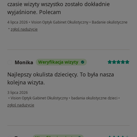
czasie wizyty wszystko zostało dokładnie
wyjaśnione. Polecam
4 lipca 2026
•
Vision Optyk Gabinet Okulistyczny
•
Badanie okulistyczne
w opinii użytkownika Olga
•
zgłoś nadużycie
Monika
Weryfikacja wizyty
M
Najlepszy okulista dziecięcy. To była nasza
kolejna wizyta.
3 lipca 2026
•
Vision Optyk Gabinet Okulistyczny
•
badania okulistyczne dzieci
•
w opinii użytkownika Monika
zgłoś nadużycie