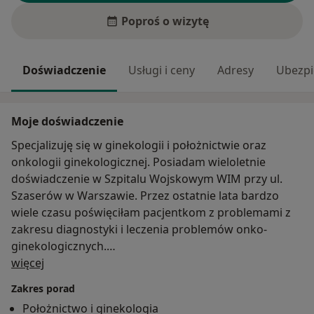
Poproś o wizytę
Doświadczenie
Usługi i ceny
Adresy
Ubezpi
Moje doświadczenie
Specjalizuję się w ginekologii i położnictwie oraz
onkologii ginekologicznej. Posiadam wieloletnie
doświadczenie w Szpitalu Wojskowym WIM przy ul.
Szaserów w Warszawie. Przez ostatnie lata bardzo
wiele czasu poświęciłam pacjentkom z problemami z
zakresu diagnostyki i leczenia problemów onko-
ginekologicznych.
O mnie
Na co dzień zajmuję się prowadzeniem ciąży (również
więcej
powikłanej), diagnostyką i leczeniem zaburzeń
Zakres porad
trzymania moczu oraz innych powikłań poporodowych
Położnictwo i ginekologia
i onkologicznych.