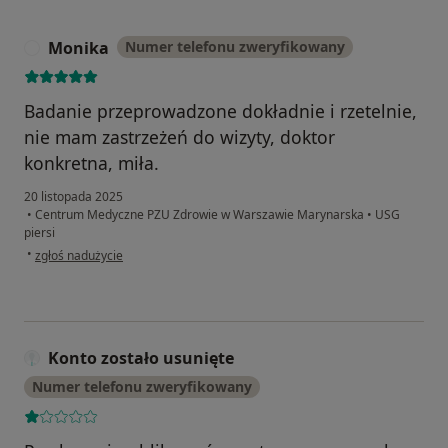
Monika
Numer telefonu zweryfikowany
M
Badanie przeprowadzone dokładnie i rzetelnie,
nie mam zastrzeżeń do wizyty, doktor
konkretna, miła.
20 listopada 2025
•
Centrum Medyczne PZU Zdrowie w Warszawie Marynarska
•
USG
piersi
w opinii użytkownika Monika
•
zgłoś nadużycie
Konto zostało usunięte
Numer telefonu zweryfikowany