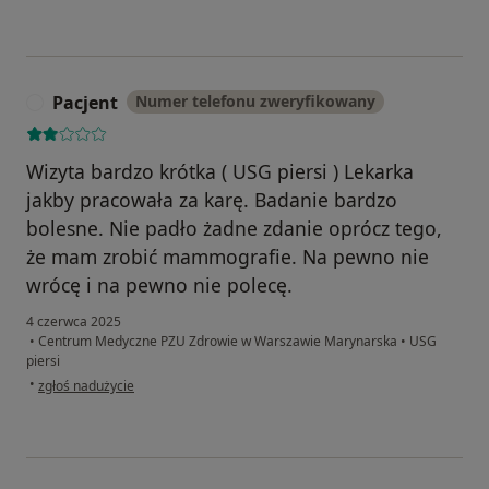
Pacjent
Numer telefonu zweryfikowany
P
Wizyta bardzo krótka ( USG piersi ) Lekarka
jakby pracowała za karę. Badanie bardzo
bolesne. Nie padło żadne zdanie oprócz tego,
że mam zrobić mammografie. Na pewno nie
wrócę i na pewno nie polecę.
4 czerwca 2025
•
Centrum Medyczne PZU Zdrowie w Warszawie Marynarska
•
USG
piersi
w opinii użytkownika Pacjent
•
zgłoś nadużycie