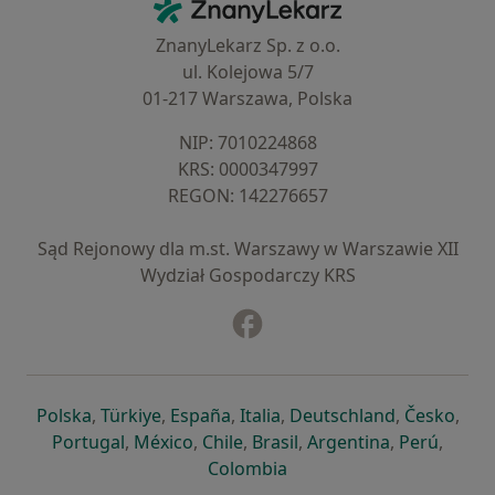
ZnanyLekarz - Strona główna
ZnanyLekarz Sp. z o.o.
ul. Kolejowa 5/7
01-217 Warszawa, Polska
NIP: ⁠7010224868
KRS: ⁠0000347997
REGON: ⁠142276657
Sąd Rejonowy dla m.st. Warszawy w Warszawie XII
Wydział Gospodarczy KRS
Facebook
otwiera się w nowej karcie
otwiera się w nowej karcie
otwiera się w nowej karcie
otwiera się w nowej karcie
otwiera się w nowej karci
otwiera się
otwi
Polska
,
Türkiye
,
España
,
Italia
,
Deutschland
,
Česko
,
otwiera się w nowej karcie
otwiera się w nowej karcie
otwiera się w nowej karcie
otwiera się w nowej kar
otwiera się 
otwier
Portugal
,
México
,
Chile
,
Brasil
,
Argentina
,
Perú
,
otwiera się w nowej karc
Colombia