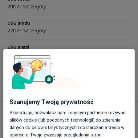
200 zł
Szczegóły
USG płodu
220 zł
Szczegóły
USG piersi
200 zł
Szczegóły
+ 19 usług
W jaki sposób ustalane są ceny?
Szanujemy Twoją prywatność
Adresy (6)
Akceptując, pozwalasz nam i naszym partnerom używać
plików cookie (lub podobnych technologii) do zbierania
Adres 1
Adres 2
Adres 3
Adres 4
Adres 5
danych do celów statystycznych i dostarczania treści w
oparciu o Twoje zwyczaje przeglądania stron