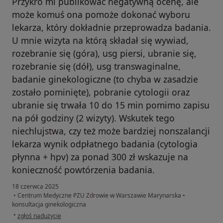
Przykro mi publikować negatywną ocenę, ale
może komuś ona pomoże dokonać wyboru
lekarza, który dokładnie przeprowadza badania.
U mnie wizyta na którą składał się wywiad,
rozebranie się (góra), usg piersi, ubranie się,
rozebranie się (dół), usg transwaginalne,
badanie ginekologiczne (to chyba w zasadzie
zostało pominięte), pobranie cytologii oraz
ubranie się trwała 10 do 15 min pomimo zapisu
na pół godziny (2 wizyty). Wskutek tego
niechlujstwa, czy też może bardziej nonszalancji
lekarza wynik odpłatnego badania (cytologia
płynna + hpv) za ponad 300 zł wskazuje na
konieczność powtórzenia badania.
18 czerwca 2025
•
Centrum Medyczne PZU Zdrowie w Warszawie Marynarska
•
konsultacja ginekologiczna
w opinii użytkownika Konto zostało usunięte
•
zgłoś nadużycie