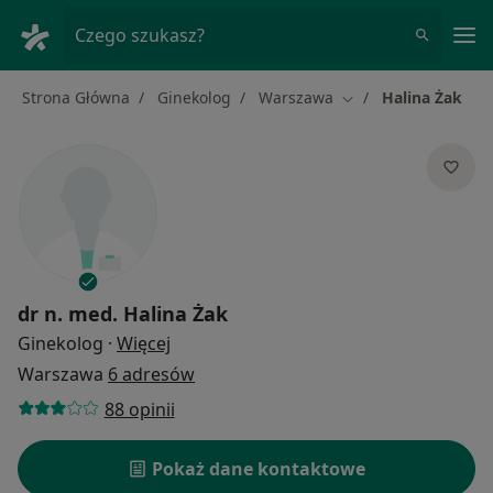
Me
Czego szukasz?
Strona Główna
Ginekolog
Warszawa
Halina Żak
Zmień miasto
dr n. med.
Halina Żak
O specjalizacjach
Ginekolog
·
Więcej
Warszawa
6 adresów
88 opinii
Pokaż dane kontaktowe