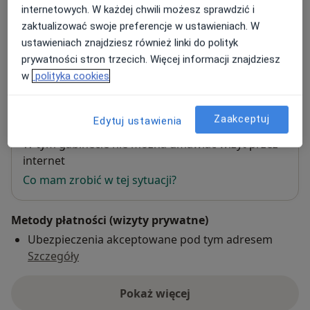
internetowych. W każdej chwili możesz sprawdzić i
Centrum Medyczne PZU Zdrowie w
zaktualizować swoje preferencje w ustawieniach. W
Warszawie Marynarska
ustawieniach znajdziesz również linki do polityk
Marynarska 13,
Mokotów
, 02-674
Warszawa
prywatności stron trzecich. Więcej informacji znajdziesz
w
polityka cookies
Powiększ mapę
otwiera się w nowej karcie
Zaakceptuj
Edytuj ustawienia
Dostępność
W tym gabinecie nie można umawiać wizyt przez
internet
Co mam zrobić w tej sytuacji?
Metody płatności (wizyty prywatne)
Ubezpieczenia akceptowane pod tym adresem
Szczegóły
Pokaż więcej
o adresie