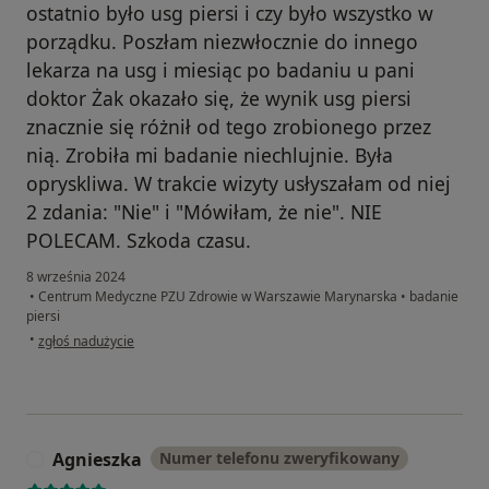
ostatnio było usg piersi i czy było wszystko w
porządku. Poszłam niezwłocznie do innego
lekarza na usg i miesiąc po badaniu u pani
doktor Żak okazało się, że wynik usg piersi
znacznie się różnił od tego zrobionego przez
nią. Zrobiła mi badanie niechlujnie. Była
opryskliwa. W trakcie wizyty usłyszałam od niej
2 zdania: "Nie" i "Mówiłam, że nie". NIE
POLECAM. Szkoda czasu.
8 września 2024
•
Centrum Medyczne PZU Zdrowie w Warszawie Marynarska
•
badanie
piersi
w opinii użytkownika MAŁGORZATA
•
zgłoś nadużycie
Agnieszka
Numer telefonu zweryfikowany
A