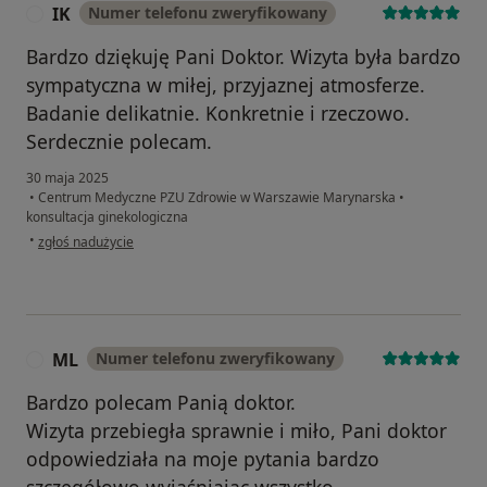
IK
Numer telefonu zweryfikowany
I
Bardzo dziękuję Pani Doktor. Wizyta była bardzo
sympatyczna w miłej, przyjaznej atmosferze.
Badanie delikatnie. Konkretnie i rzeczowo.
Serdecznie polecam.
30 maja 2025
•
Centrum Medyczne PZU Zdrowie w Warszawie Marynarska
•
konsultacja ginekologiczna
w opinii użytkownika IK
•
zgłoś nadużycie
ML
Numer telefonu zweryfikowany
M
Bardzo polecam Panią doktor.
Wizyta przebiegła sprawnie i miło, Pani doktor
odpowiedziała na moje pytania bardzo