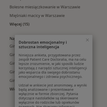
Bolesne miesiączkowanie w Warszawie
Mięśniaki macicy w Warszawie
Więcej (15)
Więcej w kategorii: Najczęście leczone chorob
Najpopularniejsze ubezpieczenia
Dobrostan emocjonalny i
Ginekolodzy z Medicover w Warszawie
sztuczna inteligencja
Ginekolodzy z Allianz w Warszawie
Niniejsza ankieta, przygotowana przez
zespół Patient Care Doctoralia, ma na celu
Ginekolodzy z INTER Polska w Warszawie
lepsze zrozumienie, w jaki sposób ludzie
korzystają z narzędzi sztucznej inteligencji
Ginekolodzy z Signal Iduna w Warszawie
jako wsparcia dla swojego dobrostanu
emocjonalnego i zdrowia psychicznego.
Ginekolodzy z Compensa w Warszawie
Udział w ankiecie jest anonimowy, a wyniki
Więcej (14)
będą analizowane i prezentowane
wyłącznie w formie zbiorczej. Pytania
Więcej w kategorii: Najpopularniejsze ubezpi
dotyczące nastolatków są skierowane
wyłącznie do rodziców lub opiekunów
prawnych. Nie zbieramy informacji