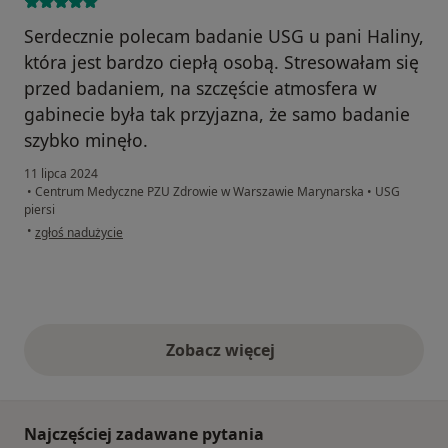
Serdecznie polecam badanie USG u pani Haliny,
która jest bardzo ciepłą osobą. Stresowałam się
przed badaniem, na szczęście atmosfera w
gabinecie była tak przyjazna, że samo badanie
szybko minęło.
11 lipca 2024
•
Centrum Medyczne PZU Zdrowie w Warszawie Marynarska
•
USG
piersi
w opinii użytkownika Agnieszka
•
zgłoś nadużycie
Zobacz więcej
opinie powyżej
Najczęściej zadawane pytania