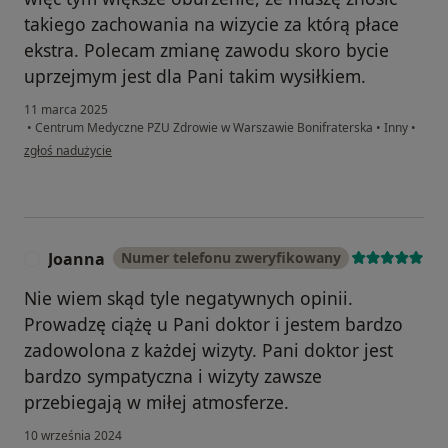
takiego zachowania na wizycie za którą płace
ekstra. Polecam zmianę zawodu skoro bycie
uprzejmym jest dla Pani takim wysiłkiem.
11 marca 2025
•
Centrum Medyczne PZU Zdrowie w Warszawie Bonifraterska
•
Inny
•
w opinii użytkownika MM
zgłoś nadużycie
Joanna
Numer telefonu zweryfikowany
J
Nie wiem skąd tyle negatywnych opinii.
Prowadzę ciążę u Pani doktor i jestem bardzo
zadowolona z każdej wizyty. Pani doktor jest
bardzo sympatyczna i wizyty zawsze
przebiegają w miłej atmosferze.
10 września 2024