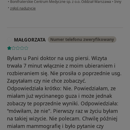
•
Bonifraterskie Centrum Medyczne sp. z o.o. Oddział Warszawa
•
Inny
w opinii użytkownika Joanna
•
zgłoś nadużycie
MAŁGORZATA
Numer telefonu zweryfikowany
M
Byłam u Pani doktor na usg piersi. Wizyta
trwała 7 minut włącznie z moim ubieraniem i
rozbieraniem się. Nie prosiła o poprzednie usg.
Zapytałam czy nie chce zobaczyć.
Odpowiedziała krótko: Nie. Powiedziałam, ze
miałam już wycinanego guza i może jednak
zobaczy te poprzednie wyniki. Odpowiedziała:
"mówiłam, że nie". Pierwszy raz w życiu byłam
na takiej wizycie. Nie polecam. Chwilę później
miałam mammografię i było pytanie czy