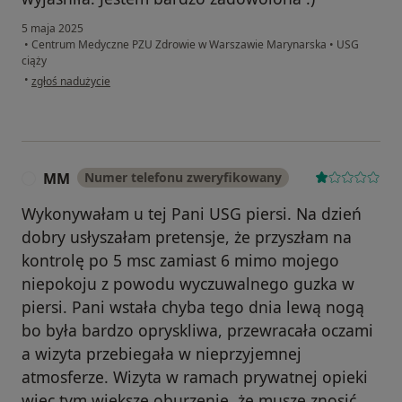
5 maja 2025
•
Centrum Medyczne PZU Zdrowie w Warszawie Marynarska
•
USG
ciąży
w opinii użytkownika Aleksandra
•
zgłoś nadużycie
MM
Numer telefonu zweryfikowany
M
Wykonywałam u tej Pani USG piersi. Na dzień
dobry usłyszałam pretensje, że przyszłam na
kontrolę po 5 msc zamiast 6 mimo mojego
niepokoju z powodu wyczuwalnego guzka w
piersi. Pani wstała chyba tego dnia lewą nogą
bo była bardzo opryskliwa, przewracała oczami
a wizyta przebiegała w nieprzyjemnej
atmosferze. Wizyta w ramach prywatnej opieki
więc tym większe oburzenie, że muszę znosić