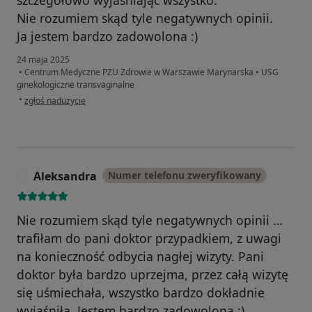
szczegółowo wyjaśniając wszystko.
Nie rozumiem skąd tyle negatywnych opinii.
Ja jestem bardzo zadowolona :)
24 maja 2025
•
Centrum Medyczne PZU Zdrowie w Warszawie Marynarska
•
USG
ginekologiczne transvaginalne
w opinii użytkownika ML
•
zgłoś nadużycie
Aleksandra
Numer telefonu zweryfikowany
A
Nie rozumiem skąd tyle negatywnych opinii …
trafiłam do pani doktor przypadkiem, z uwagi
na konieczność odbycia nagłej wizyty. Pani
doktor była bardzo uprzejma, przez całą wizytę
się uśmiechała, wszystko bardzo dokładnie
wyjaśniła. Jestem bardzo zadowolona :)