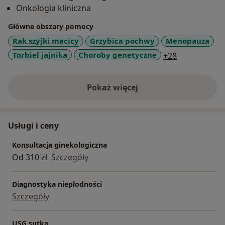
Onkologia kliniczna
Główne obszary pomocy
Rak szyjki macicy
Grzybica pochwy
Menopauza
a11y_sr_mor
Torbiel jajnika
Choroby genetyczne
+28
Pokaż więcej
o doświadczeniu
Usługi i ceny
Konsultacja ginekologiczna
Od 310 zł
Szczegóły
Diagnostyka niepłodności
Szczegóły
USG sutka