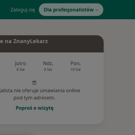
Zaloguj się
Dla profesjonalistów
e na ZnanyLekarz
Jutro
Ndz,
Pon,
Wt,
Śr,
8 Sie
9 Sie
10 Sie
11 Sie
12 Si
jalista nie oferuje umawiania online
pod tym adresem.
Poproś o wizytę