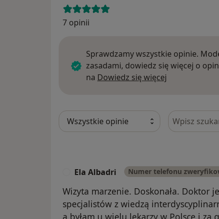
7 opinii
Sprawdzamy wszystkie opinie. Mode
zasadami, dowiedz się więcej o opin
Dowiedz się w
na
Dowiedz się więcej
Szukaj w opi
Ela Albadri
Numer telefonu zweryfik
E
Wizyta marzenie. Doskonała. Doktor je
specjalistów z wiedzą interdyscyplinar
a byłam u wielu lekarzy w Polsce i za 