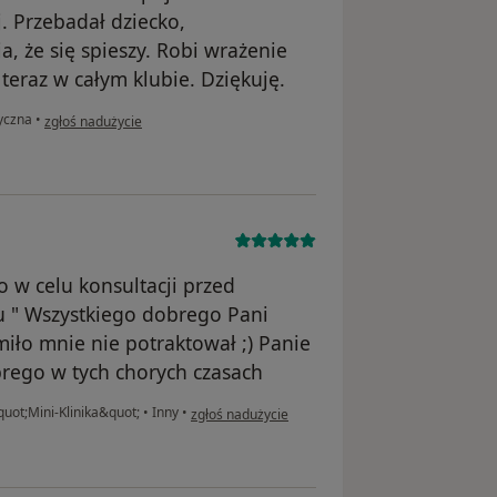
. Przebadał dziecko,
, że się spieszy. Robi wrażenie
raz w całym klubie. Dziękuję.
w opinii użytkownika Karolina
tyczna
•
zgłoś nadużycie
o w celu konsultacji przed
u " Wszystkiego dobrego Pani
miło mnie nie potraktował ;) Panie
brego w tych chorych czasach
w opinii użytkownika A.M
uot;Mini-Klinika&quot;
•
Inny
•
zgłoś nadużycie