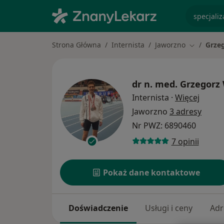
specjaliz
Strona Główna
Internista
Jaworzno
Grze
Zmień mia
dr n. med.
Grzegorz
O spec
Internista
·
Więcej
Jaworzno
3 adresy
Nr PWZ: 6890460
7 opinii
Pokaż dane kontaktowe
Doświadczenie
Usługi i ceny
Adr