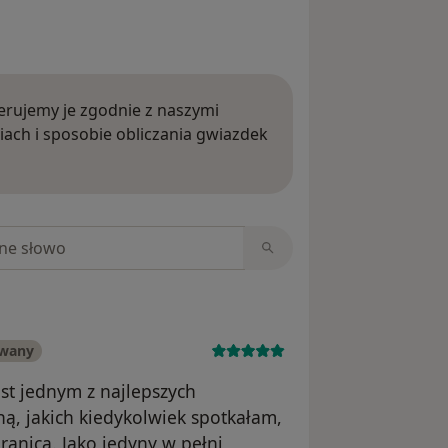
rujemy je zgodnie z naszymi
iach i sposobie obliczania gwiazdek
ięcej o opiniach
niach
owany
st jednym z najlepszych
ną, jakich kiedykolwiek spotkałam,
granicą. Jako jedyny w pełni