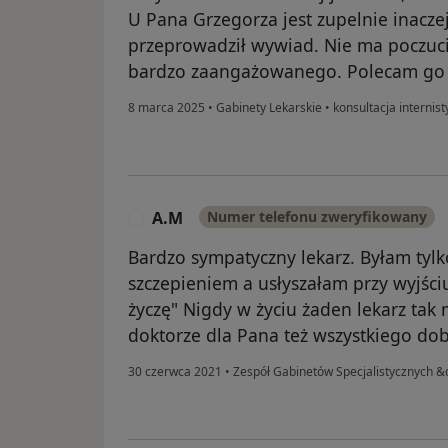
U Pana Grzegorza jest zupelnie inaczej
przeprowadził wywiad. Nie ma poczucia
bardzo zaangażowanego. Polecam go te
8 marca 2025
•
Gabinety Lekarskie
•
konsultacja internis
A.M
Numer telefonu zweryfikowany
A
Bardzo sympatyczny lekarz. Byłam tylk
szczepieniem a usłyszałam przy wyjści
życzę" Nigdy w życiu żaden lekarz tak 
doktorze dla Pana też wszystkiego do
30 czerwca 2021
•
Zespół Gabinetów Specjalistycznych &q