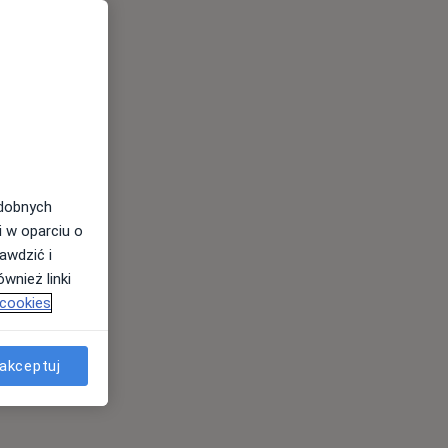
odobnych
i w oparciu o
awdzić i
wnież linki
 cookies
akceptuj