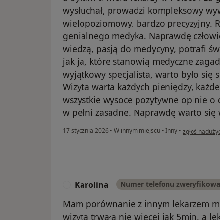
wysłuchał, prowadzi kompleksowy wyw
wielopoziomowy, bardzo precyzyjny. R
genialnego medyka. Naprawdę człow
wiedzą, pasją do medycyny, potrafi świ
jak ja, które stanowią medyczne zag
wyjątkowy specjalista, warto było się s
Wizyta warta każdych pieniędzy, każd
wszystkie wysoce pozytywne opinie o d
w pełni zasadne. Naprawdę warto się 
w opinii użytk
17 stycznia 2026
•
W innym miejscu
•
Inny
•
zgłoś naduży
Karolina
Numer telefonu zweryfikow
K
Mam porównanie z innym lekarzem me
wizyta trwała nie wiecej jak 5min, a le