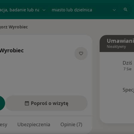
acja, badanie lub nazwisko
miasto lub dzielnica
gorz Wyrobiec
sto
Umawiani
Nieaktywny
 Wyrobiec
jalizacjach
Dziś
7 Sie
Spec
Poproś o wizytę
esy
Ubezpieczenia
Opinie (7)