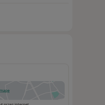
 mapę
wiera się w nowej karcie
t przez internet