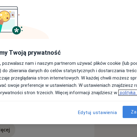
ób wewnętrznych - adiunkt Śląskiego
gii i Patologii Komórki w Zabrzu
ydawania orzeczeń o zdolności do
my Twoją prywatność
odzież do ukończenia 21 roku życia
iem życia - certyfikat Polskiego
, pozwalasz nam i naszym partnerom używać plików cookie (lub p
) do zbierania danych do celów statystycznych i dostarczania treśc
zaje przeglądania stron internetowych. W każdej chwili możesz spr
rca
Choroba wieńcowa
Cukrzyca
łki Nożnej - uprawniony do
wać swoje preferencje w ustawieniach. W ustawieniach znajdziesz ró
_more_diseases
kami piłki nożnej zespołów
prywatności stron trzecich. Więcej informacji znajdziesz w
polityka
i Narodowymi - certfikat PZPN nr
Za
Edytuj ustawienia
żnej
ęcej
doświadczeniu