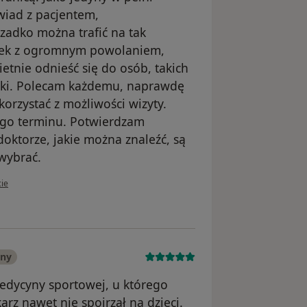
iad z pacjentem,
zadko można trafić na tak
iek z ogromnym powolaniem,
etnie odnieść się do osób, takich
adki. Polecam każdemu, naprawdę
korzystać z możliwości wizyty.
ego terminu. Potwierdzam
oktorze, jakie można znaleźć, są
wybrać.
ownika Ela Albadri
cie
any
dycyny sportowej, u którego
karz nawet nie spojrzał na dzieci.