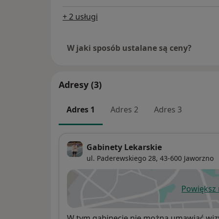
+ 2 usługi
W jaki sposób ustalane są ceny?
Adresy (3)
Adres 1
Adres 2
Adres 3
Gabinety Lekarskie
ul. Paderewskiego 28,
43-600
Jaworzno
Powiększ
ot
Dostępność
W tym gabinecie nie można umawiać wizy