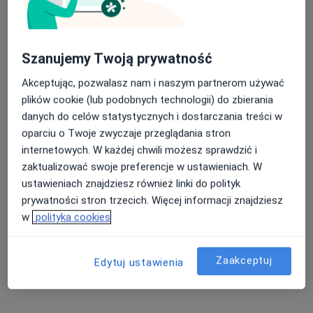
Szanujemy Twoją prywatność
Akceptując, pozwalasz nam i naszym partnerom używać
plików cookie (lub podobnych technologii) do zbierania
danych do celów statystycznych i dostarczania treści w
oparciu o Twoje zwyczaje przeglądania stron
Grzegorz Jelonek
internetowych. W każdej chwili możesz sprawdzić i
Diabetolog
zaktualizować swoje preferencje w ustawieniach. W
11 opinii
ustawieniach znajdziesz również linki do polityk
Adres 1
Adres 2
prywatności stron trzecich. Więcej informacji znajdziesz
w
polityka cookies
Paderewskiego 43, Jaworzno
•
Mapa
Centrum Promocji Zdrowia - Ośrodek Medyczny
Zaakceptuj
Edytuj ustawienia
Konsultacja internistyczna
Brak ceny
Specjalista nie oferuje umawiania online pod tym adresem.