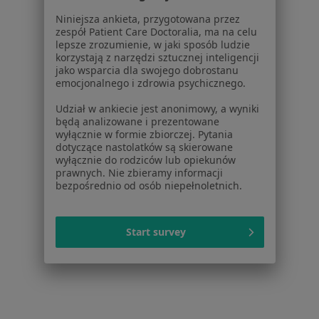
Więcej (15)
Więcej w kategorii: Usługi w Jaworznie
Niniejsza ankieta, przygotowana przez
zespół Patient Care Doctoralia, ma na celu
Popularne specjalizacje
lepsze zrozumienie, w jaki sposób ludzie
korzystają z narzędzi sztucznej inteligencji
Interniści w Jaworznie
jako wsparcia dla swojego dobrostanu
emocjonalnego i zdrowia psychicznego.
Stomatolodzy w Jaworznie
Udział w ankiecie jest anonimowy, a wyniki
Psycholodzy w Jaworznie
będą analizowane i prezentowane
wyłącznie w formie zbiorczej. Pytania
Ginekolodzy w Jaworznie
dotyczące nastolatków są skierowane
wyłącznie do rodziców lub opiekunów
Chirurdzy w Jaworznie
prawnych. Nie zbieramy informacji
bezpośrednio od osób niepełnoletnich.
Więcej (15)
Więcej w kategorii: Popularne specjalizacje
Start survey
Strona Główna
Usługi I Zabiegi
Konsultacja Internistyczna
Jaworzno
Zmień miasto
Zmień miasto