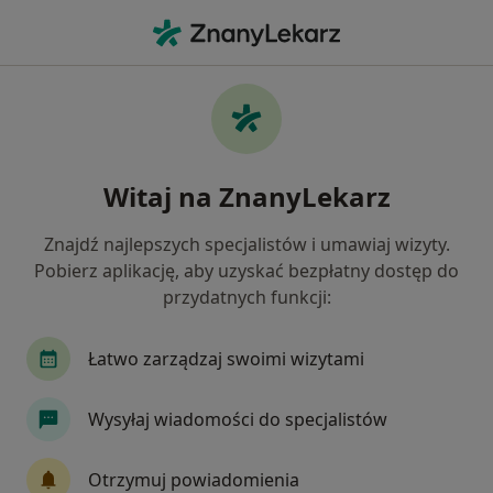
Me
Konsultacja Internistyczna • Jaworzno, śląskie
Filtry
• 1
Ubezpieczenie
Map
Konsultacja internistyczna specjaliści w
Witaj na ZnanyLekarz
Jaworznie
Jak działają wyniki wyszukiwania
Znajdź najlepszych specjalistów i umawiaj wizyty.
Pobierz aplikację, aby uzyskać bezpłatny dostęp do
przydatnych funkcji:
Jakiego specjalisty szukasz?
Internista
Lekarz medycyny pracy
Lekarz
Łatwo zarządzaj swoimi wizytami
Wysyłaj wiadomości do specjalistów
Otrzymuj powiadomienia