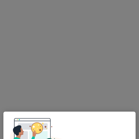
dr n. med. Maciej Bułanowski
·
Więcej
Nefrolog, Internista, Transplantolog
84 opinie
Nadbrzeżna 12, Jaworzno
•
Mapa
Centrum Medyczne MarMedicam
Konsultacja internistyczna
2 zł
Specjalista nie oferuje umawiania online pod tym adresem.
Poproś o wizytę