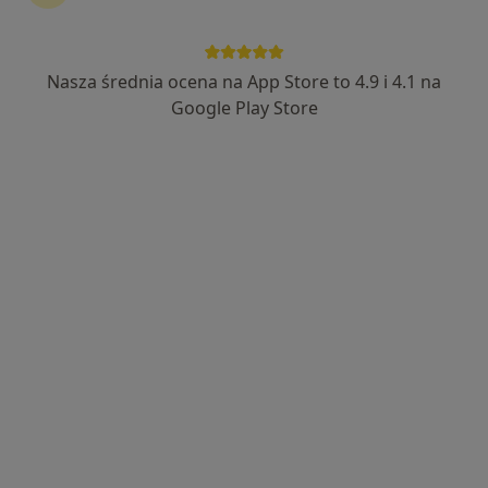
Nasza średnia ocena na App Store to 4.9 i 4.1 na
lek. Wiktor Buczko
Google Play Store
Ultrasonografista
46 opinii
Nadbrzeżna 12, Jaworzno
•
Mapa
Centrum Medyczne MarMedicam
Konsultacja internistyczna
250 zł
Specjalista nie oferuje umawiania online pod tym adresem.
Poproś o wizytę