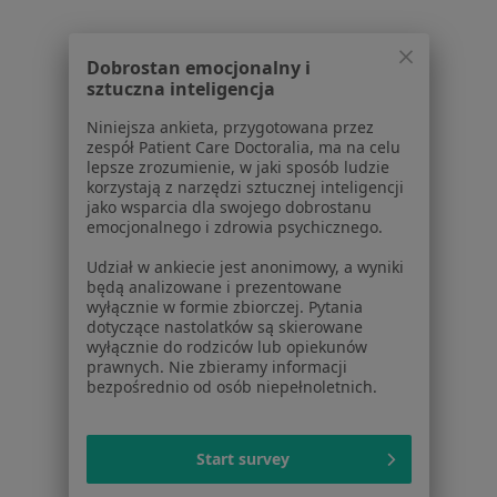
Jak działają wyniki wyszukiwania
Dostępność
Dobrostan emocjonalny i
O nas
sztuczna inteligencja
Praca
Rekrutujemy!
Niniejsza ankieta, przygotowana przez
Partnerzy
zespół Patient Care Doctoralia, ma na celu
Centrum prasowe
lepsze zrozumienie, w jaki sposób ludzie
Kontakt
korzystają z narzędzi sztucznej inteligencji
jako wsparcia dla swojego dobrostanu
Dla pacjentów
emocjonalnego i zdrowia psychicznego.
Udział w ankiecie jest anonimowy, a wyniki
Lekarze
będą analizowane i prezentowane
Placówki medyczne
wyłącznie w formie zbiorczej. Pytania
Pytania i odpowiedzi
dotyczące nastolatków są skierowane
wyłącznie do rodziców lub opiekunów
Usługi i zabiegi
prawnych. Nie zbieramy informacji
Choroby
bezpośrednio od osób niepełnoletnich.
Pomoc
Aplikacje mobilne
Blog dla pacjentów
Start survey