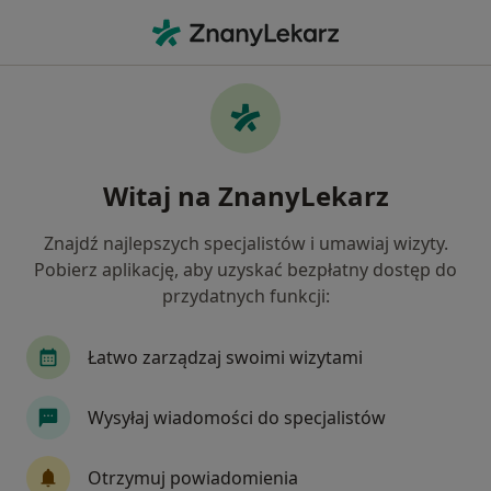
Me
Choroba Wieńcowa • Jaworzno, śląskie
Filtry
• 1
Mapa
Choroba wieńcowa specjaliści w Jaworznie
Witaj na ZnanyLekarz
Jak działają wyniki wyszukiwania
Znajdź najlepszych specjalistów i umawiaj wizyty.
Pobierz aplikację, aby uzyskać bezpłatny dostęp do
Jakiego specjalisty szukasz?
przydatnych funkcji:
Kardiolog
Internista
Chirurg
Chirurg
Łatwo zarządzaj swoimi wizytami
Wysyłaj wiadomości do specjalistów
Otrzymuj powiadomienia