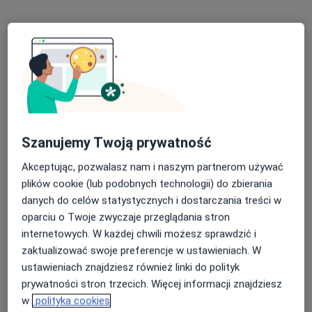
dr n. med. Michał Kucio
·
Więcej
Kardiolog, Internista
323 opinie
Zagłoby 10, Jaworzno
•
Mapa
Indywidualna Specjalistyczna Praktyka Lekarska Michał Kucio
Szanujemy Twoją prywatność
Konsultacja kardiologiczna
Brak ceny
Akceptując, pozwalasz nam i naszym partnerom używać
Specjalista nie oferuje umawiania online pod tym adresem.
plików cookie (lub podobnych technologii) do zbierania
Poproś o wizytę
danych do celów statystycznych i dostarczania treści w
oparciu o Twoje zwyczaje przeglądania stron
internetowych. W każdej chwili możesz sprawdzić i
zaktualizować swoje preferencje w ustawieniach. W
ustawieniach znajdziesz również linki do polityk
prywatności stron trzecich. Więcej informacji znajdziesz
w
polityka cookies