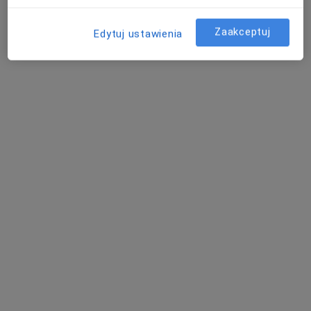
Zaakceptuj
Edytuj ustawienia
Skupienie na pacjencie
lek. Piotr Kulesza
·
Więcej
Kardiolog
57 opinii
Konsultacje kardiologiczne i diagnostyka
Śląski Uniwersytet Medyczny w Katowicach
Jasne wyjaśnienie i konkretny plan
Józefa Chełmońskiego 28, Jaworzno
•
Mapa
Poradnia kardiologiczna, Szpital Wielospecjalistyczny w Jaworznie
Specjalista nie oferuje umawiania online pod tym adresem.
Poproś o wizytę