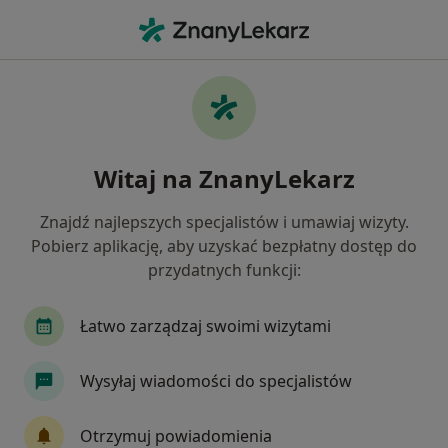
Me
Ginekolog • Tychy, śląskie
Filtry
Ubezpieczenie:
Medicover
20 polecanych ginekologów w Tychach z
Witaj na ZnanyLekarz
Medicover
Jak działają wyniki wyszukiwania
Znajdź najlepszych specjalistów i umawiaj wizyty.
Pobierz aplikację, aby uzyskać bezpłatny dostęp do
przydatnych funkcji:
Łatwo zarządzaj swoimi wizytami
Wysyłaj wiadomości do specjalistów
dr n. med. Piotr Pordzik
Otrzymuj powiadomienia
Ginekolog