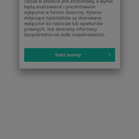
Udział w ankiecie jest anonimowy, a wyniki
Dla placówek medycznych
będą analizowane i prezentowane
wyłącznie w formie zbiorczej. Pytania
Noa Notes
nowość
dotyczące nastolatków są skierowane
Baza wiedzy
wyłącznie do rodziców lub opiekunów
Centrum Pomocy dla Specjalisty
prawnych. Nie zbieramy informacji
bezpośrednio od osób niepełnoletnich.
Kontakt
ZnanyLekarz - Strona główna
Start survey
ZnanyLekarz Sp. z o.o.
ul. Kolejowa 5/7
01-217 Warszawa, Polska
NIP: ⁠7010224868
KRS: ⁠0000347997
REGON: ⁠142276657
Sąd Rejonowy dla m.st. Warszawy w Warszawie XII
Wydział Gospodarczy KRS
Facebook
otwiera się w nowej karcie