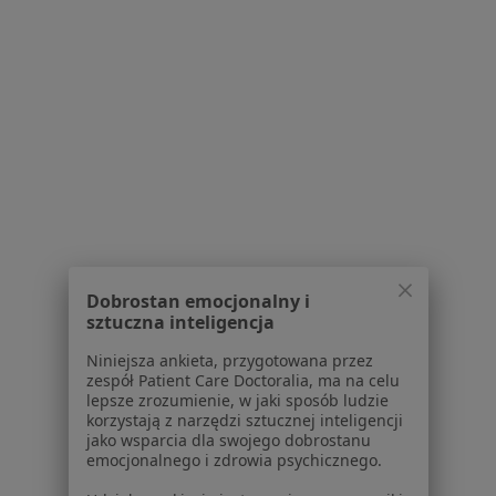
O nas
Praca
Rekrutujemy!
Partnerzy
Centrum prasowe
Kontakt
Dla pacjentów
Lekarze
Placówki medyczne
Pytania i odpowiedzi
Usługi i zabiegi
Choroby
Dobrostan emocjonalny i
sztuczna inteligencja
Pomoc
Aplikacje mobilne
Niniejsza ankieta, przygotowana przez
Blog dla pacjentów
zespół Patient Care Doctoralia, ma na celu
lepsze zrozumienie, w jaki sposób ludzie
Dla profesjonalistów
korzystają z narzędzi sztucznej inteligencji
jako wsparcia dla swojego dobrostanu
emocjonalnego i zdrowia psychicznego.
Cennik
Dla lekarzy