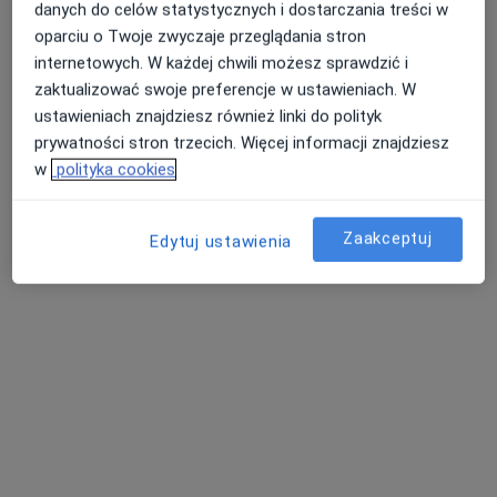
Centrum Medyczne im. Janusza Mierzwy
danych do celów statystycznych i dostarczania treści w
sp. z o.o.
oparciu o Twoje zwyczaje przeglądania stron
·
Więcej
Ginekologia, Interna, Urologia
internetowych. W każdej chwili możesz sprawdzić i
940 opinii
zaktualizować swoje preferencje w ustawieniach. W
ustawieniach znajdziesz również linki do polityk
Adres 1
Adres 2
prywatności stron trzecich. Więcej informacji znajdziesz
w
polityka cookies
Gen De Gaulle'a 49, Tychy
•
Mapa
Konsultacja ginekologiczna
250 zł
Zaakceptuj
Edytuj ustawienia
dr n. med. Piotr
Pordzik
ginekolog
Brak dostępnych specjalistów z wolnymi terminami w tym centrum medycznym.
Pokaż profil