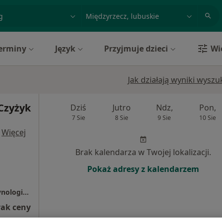
acja, badanie lub nazwisko
miasto lub dzielnica
erminy
Język
Przyjmuje dzieci
Wi
Jak działają wyniki wysz
Czyżyk
Dziś
Jutro
Ndz,
Pon,
7 Sie
8 Sie
9 Sie
10 Sie
·
Więcej
Brak kalendarza w Twojej lokalizacji.
Pokaż adresy z kalendarzem
Femina - Ginekologia, Położnictwo, Endokrynologia Ginekologiczna
rak ceny