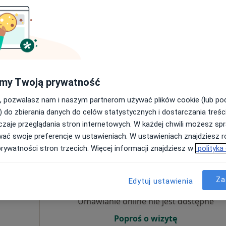
kiej
Dziś
Jutro
Ndz,
Pon,
7 Sie
8 Sie
9 Sie
10 Sie
Umawianie online nie jest dostępne
my Twoją prywatność
Pokaż profil
, pozwalasz nam i naszym partnerom używać plików cookie (lub p
) do zbierania danych do celów statystycznych i dostarczania treśc
zaje przeglądania stron internetowych. W każdej chwili możesz spr
wać swoje preferencje w ustawieniach. W ustawieniach znajdziesz ró
prywatności stron trzecich. Więcej informacji znajdziesz w
polityka
ocki
Dziś
Jutro
Ndz,
Pon,
7 Sie
8 Sie
9 Sie
10 Sie
Za
Edytuj ustawienia
Umawianie online nie jest dostępne
Poproś o wizytę