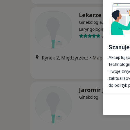
Lekarze na Dwors
Ginekologia, Alergologia,
·
Więcej
Laryngologia
399 opinii
Szanuje
Rynek 2, Międzyrzecz
•
Mapa
Akceptując
technologii
Twoje zwyc
zaktualizo
do polityk 
Jaromir Jan Groch
Ginekolog