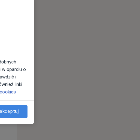
Wt,
Śr,
Czw,
11 Sie
12 Sie
13 Sie
odobnych
i w oparciu o
awdzić i
wnież linki
 cookies
Wt,
Śr,
Czw,
11 Sie
12 Sie
13 Sie
akceptuj