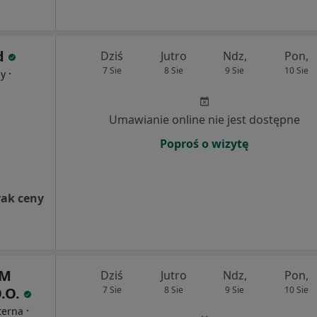
d
Dziś
Jutro
Ndz,
Pon,
7 Sie
8 Sie
9 Sie
10 Sie
·
ny
Umawianie online nie jest dostępne
Poproś o wizytę
rak ceny
UM
Dziś
Jutro
Ndz,
Pon,
.O.
7 Sie
8 Sie
9 Sie
10 Sie
·
terna