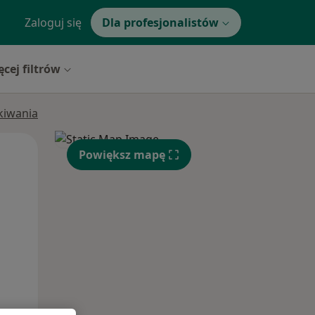
Zaloguj się
Dla profesjonalistów
ęcej filtrów
ukiwania
Wt,
Śr,
Czw,
Powiększ mapę
11 Sie
12 Sie
13 Sie