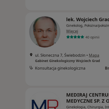
lek. Wojciech Gra
Ginekolog, Położna/położ
Więcej
40 opinii
ul. Słoneczna 7, Świebodzin
•
Mapa
Gabinet Ginekologiczny Wojciech Grad
Konsultacja ginekologiczna
B
MEDIRAJ CENTR
MEDYCZNE SP. Z O
Ginekologia, Chirurgia, In