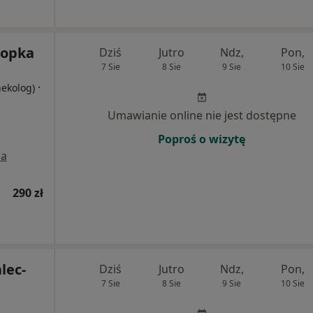
nopka
Dziś
Jutro
Ndz,
Pon,
7 Sie
8 Sie
9 Sie
10 Sie
·
nekolog)
Umawianie online nie jest dostępne
Poproś o wizytę
a
290 zł
lec-
Dziś
Jutro
Ndz,
Pon,
7 Sie
8 Sie
9 Sie
10 Sie