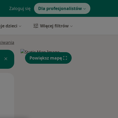
Zaloguj się
Dla profesjonalistów
je dzieci
Więcej filtrów
ukiwania
Powiększ mapę
Wt,
Śr,
Czw,
11 Sie
12 Sie
13 Sie