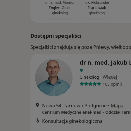
dr n. med. Monika
lek. Aleksander
Englert-Golon
Frąckowiak
ginekolog
ginekolog
Dostępni specjaliści
Specjaliści znajdują się poza Pniewy, wielko
dr n. med. Jakub 
·
Więcej
Ginekolog
165 opinii
Nowa 54, Tarnowo Podgórne
•
Mapa
Konsultacja ginekologiczna