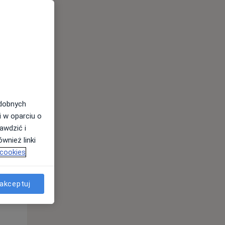
Wt,
Śr,
Czw,
11 Sie
12 Sie
13 Sie
odobnych
i w oparciu o
awdzić i
wnież linki
 cookies
akceptuj