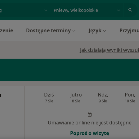
acja, badanie lub nazwisko
miasto lub dzielnica
zenie
Dostępne terminy
Język
Przyjmu
Jak działają wyniki wysz
a
Dziś
Jutro
Ndz,
Pon,
7 Sie
8 Sie
9 Sie
10 Sie
Umawianie online nie jest dostępne
Poproś o wizytę