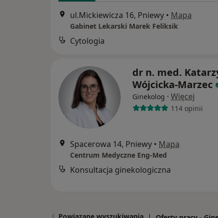
ul.Mickiewicza 16, Pniewy
•
Mapa
Gabinet Lekarski Marek Feliksik
Cytologia
dr n. med. Katar
Wójcicka-Marzec
·
Więcej
Ginekolog
114 opinii
Spacerowa 14, Pniewy
•
Mapa
Centrum Medyczne Eng-Med
Konsultacja ginekologiczna
Powiązane wyszukiwania
|
Oferty pracy - Gin