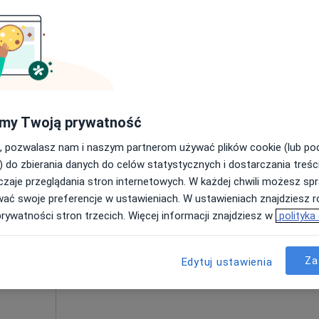
 wizyta)
400 zł
ne
Dziś
Jutro
Ndz,
Pon,
my Twoją prywatność
7 Sie
8 Sie
9 Sie
10 Sie
, pozwalasz nam i naszym partnerom używać plików cookie (lub p
ziecięca,
) do zbierania danych do celów statystycznych i dostarczania treśc
zaje przeglądania stron internetowych. W każdej chwili możesz spr
Umawianie online nie jest dostępne
wać swoje preferencje w ustawieniach. W ustawieniach znajdziesz ró
Pokaż profil
prywatności stron trzecich. Więcej informacji znajdziesz w
polityka
300 zł
Za
Edytuj ustawienia