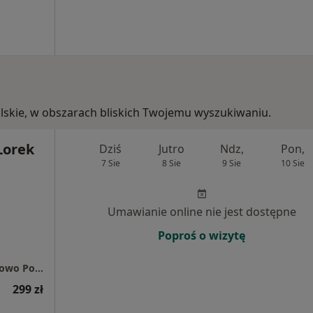
polskie, w obszarach bliskich Twojemu wyszukiwaniu.
Lorek
Dziś
Jutro
Ndz,
Pon,
7 Sie
8 Sie
9 Sie
10 Sie
Umawianie online nie jest dostępne
Poproś o wizytę
Centrum Medyczne enel-med - Oddział Tarnowo Podgórne
299 zł