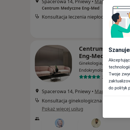
Spacerowa 14, Pniewy
•
Mapa
Centrum Medyczne Eng-Med
Konsultacja leczenia niepłodności (pierwsza
Centrum Medycz
Szanuje
Eng-Med
Akceptując
Ginekologia, Ginekologia d
technologii
·
Więcej
Endokrynologia
Twoje zwyc
297 opinii
zaktualizo
do polityk 
Spacerowa 14, Pniewy
•
Mapa
Konsultacja ginekologiczna
Pokaż więcej usług