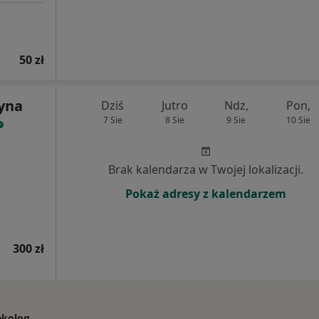
50 zł
zyna
Dziś
Jutro
Ndz,
Pon,
7 Sie
8 Sie
9 Sie
10 Sie
Brak kalendarza w Twojej lokalizacji.
Pokaż adresy z kalendarzem
300 zł
ekolog