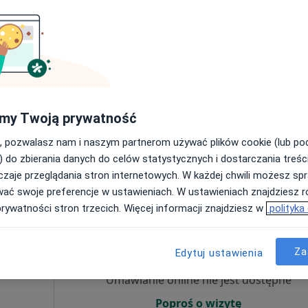
Poproś o wizytę
300 zł
my Twoją prywatność
, pozwalasz nam i naszym partnerom używać plików cookie (lub p
) do zbierania danych do celów statystycznych i dostarczania treśc
zaje przeglądania stron internetowych. W każdej chwili możesz spr
kopolskie, w obszarach bliskich Twojemu wyszukiwaniu.
wać swoje preferencje w ustawieniach. W ustawieniach znajdziesz ró
prywatności stron trzecich. Więcej informacji znajdziesz w
polityka
Dziś
Jutro
Ndz,
Pon,
7 Sie
8 Sie
9 Sie
10 Sie
Za
Edytuj ustawienia
Więcej
Umawianie online nie jest dostępne
Poproś o wizytę