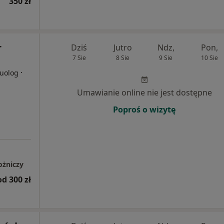
350 zł
r
Dziś
Jutro
Ndz,
Pon,
7 Sie
8 Sie
9 Sie
10 Sie
·
suolog
Umawianie online nie jest dostępne
Poproś o wizytę
ożniczy
od 300 zł