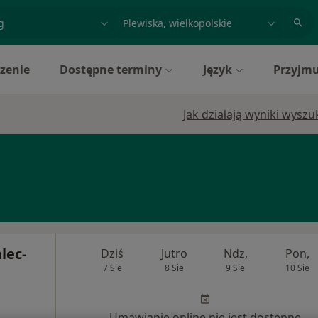
acja, badanie lub nazwisko
miasto lub dzielnica
zenie
Dostępne terminy
Język
Przyjmu
Jak działają wyniki wysz
lec-
Dziś
Jutro
Ndz,
Pon,
7 Sie
8 Sie
9 Sie
10 Sie
Umawianie online nie jest dostępne