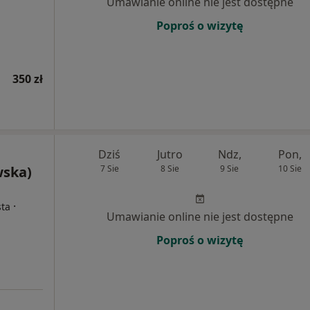
Umawianie online nie jest dostępne
Poproś o wizytę
350 zł
Dziś
Jutro
Ndz,
Pon,
wska)
7 Sie
8 Sie
9 Sie
10 Sie
·
sta
Umawianie online nie jest dostępne
Poproś o wizytę