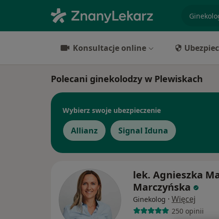
specjaliz
Konsultacje online
Ubezpiec
Polecani ginekolodzy w Plewiskach
Wybierz swoje ubezpieczenie
Allianz
Signal Iduna
lek. Agnieszka Ma
Marczyńska
·
Więcej
Ginekolog
250 opinii