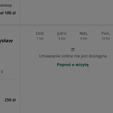
ożniczy
od 100 zł
Dziś
Jutro
Ndz,
Pon,
7 Sie
8 Sie
9 Sie
10 Sie
ysław
Umawianie online nie jest dostępne
Poproś o wizytę
 4
250 zł