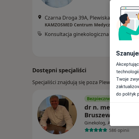
Czarna Droga 39A, Plewiska
•
Mapa
KAMZOSMED Centrum Medyczne
Konsultacja ginekologiczna
Szanuje
Akceptując
Dostępni specjaliści
technologii
Twoje zwyc
Specjaliści znajdują się poza Plewiska, wiel
zaktualizo
do polityk 
Bezpieczne płatności
dr n. med. Piotr
Bruszewski
·
Ginekolog, Anestezjolog
586 opinii