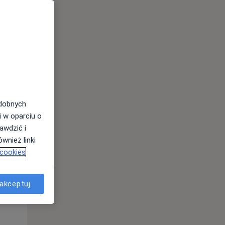
odobnych
i w oparciu o
awdzić i
wnież linki
 cookies
Wt,
Śr,
Czw,
11 Sie
12 Sie
13 Sie
akceptuj