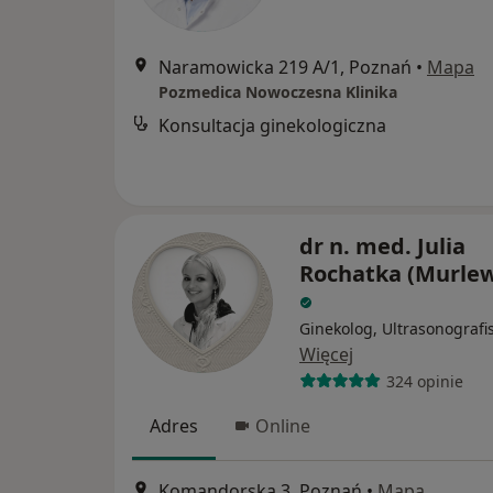
Naramowicka 219 A/1, Poznań
•
Mapa
Pozmedica Nowoczesna Klinika
Konsultacja ginekologiczna
dr n. med. Julia
Rochatka (Murle
Ginekolog, Ultrasonografi
Więcej
324 opinie
Adres
Online
Komandorska 3, Poznań
•
Mapa