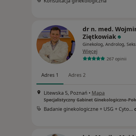
Konsultacja ginekologiczna
dr n. med. Wojmi
Ziętkowiak
Ginekolog, Androlog, Sek
Więcej
267 opinii
Adres 1
Adres 2
Litewska 5, Poznań
•
Mapa
Specjalistyczny Gabinet Ginekologiczno-Poł
Badanie ginekologiczne + USG + Cytologia