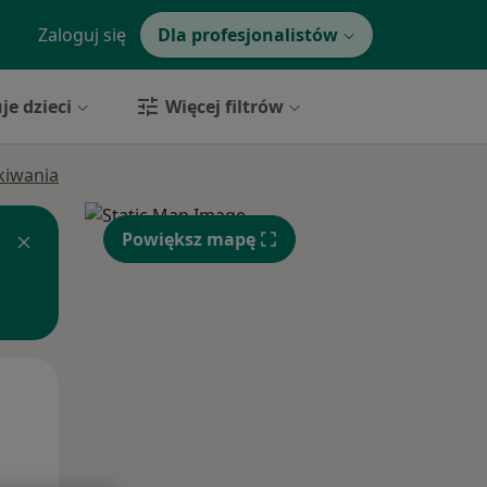
Zaloguj się
Dla profesjonalistów
je dzieci
Więcej filtrów
ukiwania
Powiększ mapę
Wt,
Śr,
Czw,
11 Sie
12 Sie
13 Sie