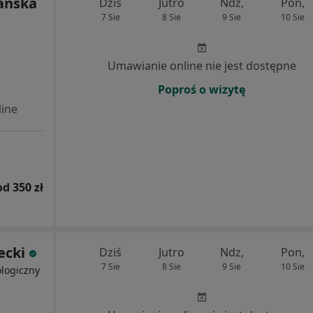
ańska
Dziś
Jutro
Ndz,
Pon,
7 Sie
8 Sie
9 Sie
10 Sie
Umawianie online nie jest dostępne
Poproś o wizytę
ine
od 350 zł
ecki
Dziś
Jutro
Ndz,
Pon,
7 Sie
8 Sie
9 Sie
10 Sie
ologiczny