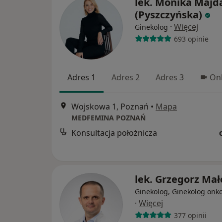
lek. Monika Majd
(Pyszczyńska)
·
Więcej
Ginekolog
693 opinie
Adres 1
Adres 2
Adres 3
Onl
Wojskowa 1, Poznań
•
Mapa
MEDFEMINA POZNAŃ
Konsultacja położnicza
lek. Grzegorz Mał
Ginekolog, Ginekolog onk
·
Więcej
377 opinii