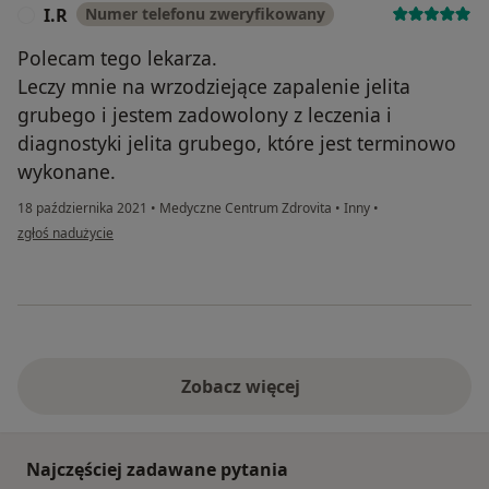
I.R
Numer telefonu zweryfikowany
I
Polecam tego lekarza.
Leczy mnie na wrzodziejące zapalenie jelita
grubego i jestem zadowolony z leczenia i
diagnostyki jelita grubego, które jest terminowo
wykonane.
18 października 2021
•
Medyczne Centrum Zdrovita
•
Inny
•
w opinii użytkownika I.R
zgłoś nadużycie
Zobacz więcej
Najczęściej zadawane pytania