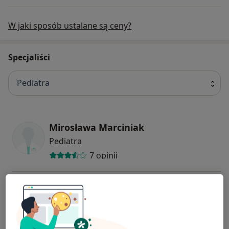
W jaki sposób ustalane są ceny?
Specjaliści
Pediatra
Mirosława Marciniak
Pediatra
7 opinii
Jolanta Miśkowicz
Pediatra, Neurolog dziecięcy