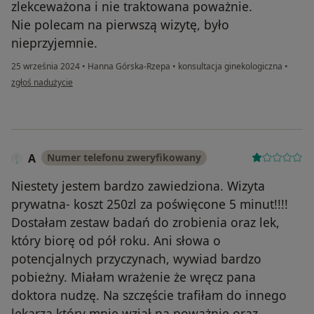
zlekceważona i nie traktowana poważnie.
Nie polecam na pierwszą wizytę, było
nieprzyjemnie.
25 września 2024
•
Hanna Górska-Rzepa
•
konsultacja ginekologiczna
•
w opinii użytkownika Helena
zgłoś nadużycie
A
Numer telefonu zweryfikowany
Niestety jestem bardzo zawiedziona. Wizyta
prywatna- koszt 250zl za poświęcone 5 minut!!!!
Dostałam zestaw badań do zrobienia oraz lek,
który biorę od pół roku. Ani słowa o
potencjalnych przyczynach, wywiad bardzo
pobieżny. Miałam wrażenie że wręcz pana
doktora nudzę. Na szczęście trafiłam do innego
lekarza który mnie wziął na poważnie oraz