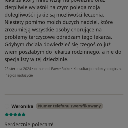
cierpliwie wyjaśnił na czym polega moja
dolegliwość i jakie są możliwości leczenia.
Niestety pomimo moich dużych nadziei, które
zrozumieją wszystkie osoby chorujące na
problemy tarczycowe odradzam tego lekarza.
Gdybym chciała dowiedzieć się czegoś co już
wiem poszłabym do lekarza rodzinnego, a nie do
specjalisty w tej dziedzinie.
23 sierpnia 2024
•
dr n. med. Paweł Bolko
•
Konsultacja endokrynologiczna
w opinii użytkownika A
•
zgłoś nadużycie
Weronika
Numer telefonu zweryfikowany
W
Serdecznie polecam!