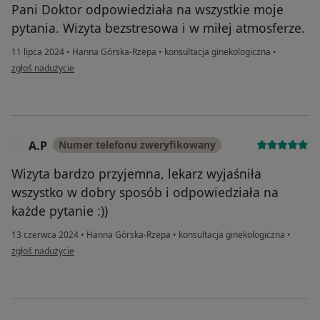
Pani Doktor odpowiedziała na wszystkie moje
pytania. Wizyta bezstresowa i w miłej atmosferze.
11 lipca 2024
•
Hanna Górska-Rzepa
•
konsultacja ginekologiczna
•
w opinii użytkownika Weronika
zgłoś nadużycie
A.P
Numer telefonu zweryfikowany
A
Wizyta bardzo przyjemna, lekarz wyjaśniła
wszystko w dobry sposób i odpowiedziała na
każde pytanie :))
13 czerwca 2024
•
Hanna Górska-Rzepa
•
konsultacja ginekologiczna
•
w opinii użytkownika A.P
zgłoś nadużycie