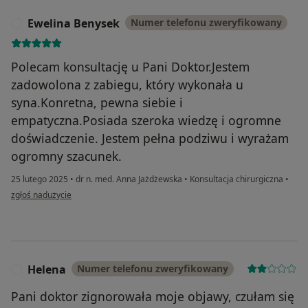
Ewelina Benysek
Numer telefonu zweryfikowany
E
Polecam konsultację u Pani Doktor.Jestem
zadowolona z zabiegu, który wykonała u
syna.Konretna, pewna siebie i
empatyczna.Posiada szeroka wiedzę i ogromne
doświadczenie. Jestem pełna podziwu i wyrażam
ogromny szacunek.
25 lutego 2025
•
dr n. med. Anna Jażdżewska
•
Konsultacja chirurgiczna
•
w opinii użytkownika Ewelina Benysek
zgłoś nadużycie
Helena
Numer telefonu zweryfikowany
H
Pani doktor zignorowała moje objawy, czułam się