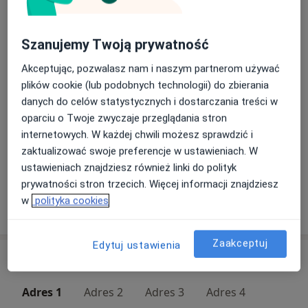
Mirosława Maria Marciniak
Pediatra, Alergolog
Szanujemy Twoją prywatność
2 opinie
Akceptując, pozwalasz nam i naszym partnerom używać
plików cookie (lub podobnych technologii) do zbierania
Zdzisław Marian Szuwalski
danych do celów statystycznych i dostarczania treści w
Pediatra
oparciu o Twoje zwyczaje przeglądania stron
1 opinia
internetowych. W każdej chwili możesz sprawdzić i
zaktualizować swoje preferencje w ustawieniach. W
ustawieniach znajdziesz również linki do polityk
Małgorzata Banaś
prywatności stron trzecich. Więcej informacji znajdziesz
Pediatra
w
polityka cookies
Zaakceptuj
Edytuj ustawienia
Adresy (4)
Adres 1
Adres 2
Adres 3
Adres 4