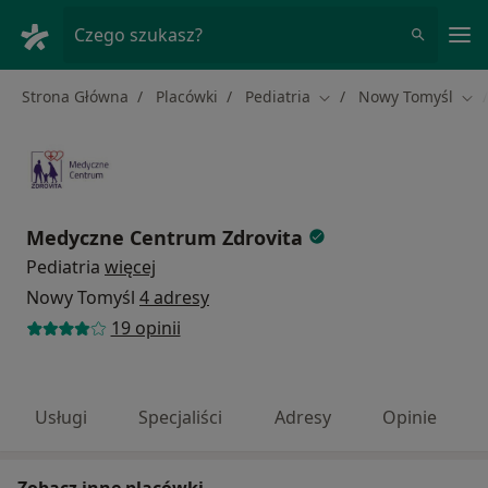
Me
Czego szukasz?
Strona Główna
Placówki
Pediatria
Nowy Tomyśl
Zmień miasto
Zmi
Medyczne Centrum Zdrovita
Pediatria
więcej
Nowy Tomyśl
4 adresy
19 opinii
Usługi
Specjaliści
Adresy
Opinie
Zobacz inne placówki