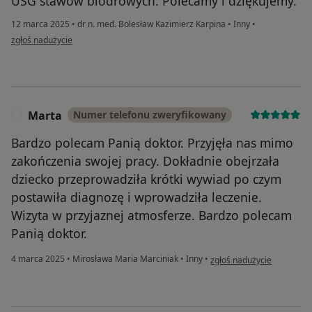
USG stawów biodrowych. Polecamy i dziękujemy.
12 marca 2025
•
dr n. med. Bolesław Kazimierz Karpina
•
Inny
•
w opinii użytkownika Natalia Gostyńska
zgłoś nadużycie
Marta
Numer telefonu zweryfikowany
M
Bardzo polecam Panią doktor. Przyjęła nas mimo
zakończenia swojej pracy. Dokładnie obejrzała
dziecko przeprowadziła krótki wywiad po czym
postawiła diagnozę i wprowadziła leczenie.
Wizyta w przyjaznej atmosferze. Bardzo polecam
Panią doktor.
w opinii użytkownika Mart
4 marca 2025
•
Mirosława Maria Marciniak
•
Inny
•
zgłoś nadużycie