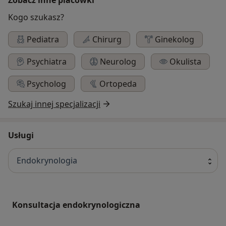
Kogo szukasz?
Pediatra
Chirurg
Ginekolog
Psychiatra
Neurolog
Okulista
Psycholog
Ortopeda
Szukaj innej specjalizacji
Usługi
Endokrynologia
Konsultacja endokrynologiczna