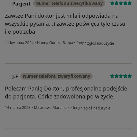
Pacjent
Numer telefonu zweryfikowany
P
Zawsze Pani doktor jest miła i odpowiada na
wszystkie pytania. ;) zawsze poświęca tyle czasu
ile potrzeba
w opinii użytkownika Pacjent
11 kwietnia 2024
•
Hanna Górska-Rzepa
•
Inny
•
zgłoś nadużycie
J.F
Numer telefonu zweryfikowany
J
Polecam Panią Doktor , profesjonalne podejście
do pacjenta. Córka zadowolona po wizycie.
w opinii użytkownika J.F
14 marca 2023
•
Mirosława Marciniak
•
Inny
•
zgłoś nadużycie