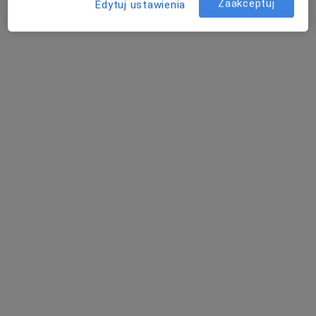
Zaakceptuj
Edytuj ustawienia
ul. Kraśnicka 100, Lublin
•
Mapa
Oddział Ginekologii i Położnictwa z Izbą Przyjęć Wojewódzki Szpital Specjalistyczny im. Stefana Kardynała Wyszyńskiego Samodzielny Publiczny
Akceptuje NFZ
Konsultacja ginekologiczna
Brak ceny
Specjalista nie oferuje umawiania online pod tym adresem.
Poproś o wizytę
Powiązane wyszukiwania
Specjaliści w ramach NFZ
Kardiolodzy z NFZ w Lublinie
Psycholodzy z NFZ w Lublinie
Interniści z NFZ w Lublinie