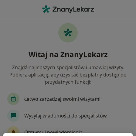
Me
Ginekolog • Lublin, lubelskie
Filtry
Ubezpieczenie:
NFZ
20 polecanych ginekologów w Lublinie z NFZ
Witaj na ZnanyLekarz
Jak działają wyniki wyszukiwania
Znajdź najlepszych specjalistów i umawiaj wizyty.
Pobierz aplikację, aby uzyskać bezpłatny dostęp do
przydatnych funkcji:
Łatwo zarządzaj swoimi wizytami
Wysyłaj wiadomości do specjalistów
lek. Piotr Błażukiewicz
·
Więcej
Ginekolog
Otrzymuj powiadomienia