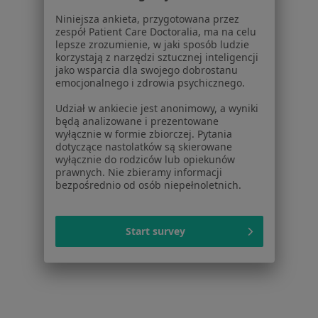
Baza wiedzy
Niniejsza ankieta, przygotowana przez
Centrum Pomocy dla Specjalisty
zespół Patient Care Doctoralia, ma na celu
lepsze zrozumienie, w jaki sposób ludzie
Kontakt
ZnanyLekarz - Strona główna
korzystają z narzędzi sztucznej inteligencji
jako wsparcia dla swojego dobrostanu
ZnanyLekarz Sp. z o.o.
emocjonalnego i zdrowia psychicznego.
ul. Kolejowa 5/7
Udział w ankiecie jest anonimowy, a wyniki
01-217 Warszawa, Polska
będą analizowane i prezentowane
wyłącznie w formie zbiorczej. Pytania
NIP: ⁠7010224868
dotyczące nastolatków są skierowane
wyłącznie do rodziców lub opiekunów
KRS: ⁠0000347997
prawnych. Nie zbieramy informacji
REGON: ⁠142276657
bezpośrednio od osób niepełnoletnich.
Sąd Rejonowy dla m.st. Warszawy w Warszawie XII
Wydział Gospodarczy KRS
Start survey
Facebook
otwiera się w nowej karcie