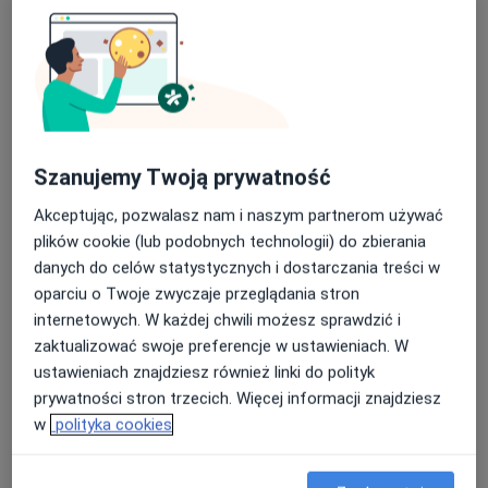
111 opinii
Al. Kraśnicka 100, Lublin
•
Mapa
Wojewódzki Szpital Specjalistyczny w Lublinie im. S.K Wyszyńskiego; O/Ginekologiczno-Położniczy
Nasza średnia ocena na App Store to 4.9 i 4.1 na
Akceptuje NFZ
Google Play Store
Specjalista nie oferuje umawiania online pod tym adresem.
Szanujemy Twoją prywatność
Poproś o wizytę
Akceptując, pozwalasz nam i naszym partnerom używać
plików cookie (lub podobnych technologii) do zbierania
danych do celów statystycznych i dostarczania treści w
oparciu o Twoje zwyczaje przeglądania stron
internetowych. W każdej chwili możesz sprawdzić i
zaktualizować swoje preferencje w ustawieniach. W
ustawieniach znajdziesz również linki do polityk
prywatności stron trzecich. Więcej informacji znajdziesz
w
polityka cookies
lek. Andrzej Milczarek
·
Więcej
Ginekolog, Anestezjolog
22 opinie