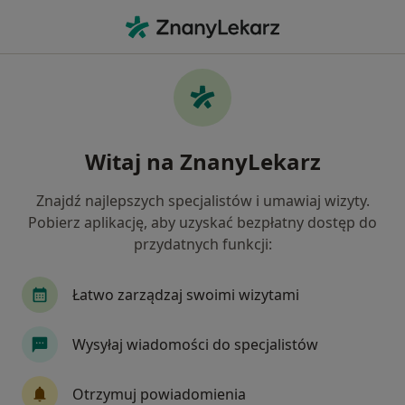
Me
Dietetyk • Lublin, lubelskie
Filtry
Ubezpieczenie:
NFZ
20 polecanych dietetyków w Lublinie z NFZ
Witaj na ZnanyLekarz
Jak działają wyniki wyszukiwania
Znajdź najlepszych specjalistów i umawiaj wizyty.
Pobierz aplikację, aby uzyskać bezpłatny dostęp do
przydatnych funkcji:
Łatwo zarządzaj swoimi wizytami
Wysyłaj wiadomości do specjalistów
mgr Kinga Głaszewska
·
Więcej
Dietetyk
Otrzymuj powiadomienia