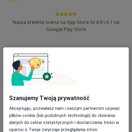
14 opinii
Jacka Woronieckiego, Wojciechowska, Lublin
•
Mapa
Centrum Medyczne Lubimed
Nasza średnia ocena na App Store to 4.9 i 4.1 na
Akceptuje NFZ
Google Play Store
Konsultacja dietetyczna
od 200 zł
Specjalista nie oferuje umawiania online pod tym adresem.
Poproś o wizytę
Szanujemy Twoją prywatność
Akceptując, pozwalasz nam i naszym partnerom używać
plików cookie (lub podobnych technologii) do zbierania
danych do celów statystycznych i dostarczania treści w
mgr Kamil Wrona
oparciu o Twoje zwyczaje przeglądania stron