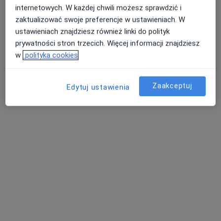
Dietetyk
internetowych. W każdej chwili możesz sprawdzić i
15 opinii
zaktualizować swoje preferencje w ustawieniach. W
ustawieniach znajdziesz również linki do polityk
Adres 1
Adres 2
prywatności stron trzecich. Więcej informacji znajdziesz
w
polityka cookies
Racławicka 9, Świdnik
•
Mapa
Centrum Dietetyczne - Fundacji Valere Vita
Zaakceptuj
Edytuj ustawienia
Akceptuje NFZ
Konsultacja dietetyczna
od 50 zł
Specjalista nie oferuje umawiania online pod tym adresem.
Poproś o wizytę