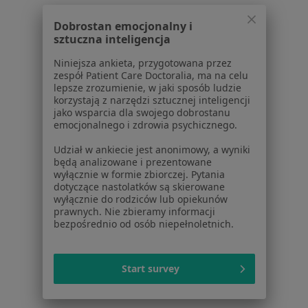
Pomoc
Dobrostan emocjonalny i
Aplikacje mobilne
sztuczna inteligencja
Blog dla pacjentów
Niniejsza ankieta, przygotowana przez
Dla profesjonalistów
zespół Patient Care Doctoralia, ma na celu
lepsze zrozumienie, w jaki sposób ludzie
Cennik
korzystają z narzędzi sztucznej inteligencji
jako wsparcia dla swojego dobrostanu
Dla lekarzy
emocjonalnego i zdrowia psychicznego.
Dla placówek medycznych
Noa Notes
nowość
Udział w ankiecie jest anonimowy, a wyniki
będą analizowane i prezentowane
Baza wiedzy
wyłącznie w formie zbiorczej. Pytania
Centrum Pomocy dla Specjalisty
dotyczące nastolatków są skierowane
wyłącznie do rodziców lub opiekunów
Kontakt
prawnych. Nie zbieramy informacji
ZnanyLekarz - Strona główna
bezpośrednio od osób niepełnoletnich.
ZnanyLekarz Sp. z o.o.
ul. Kolejowa 5/7
Start survey
01-217 Warszawa, Polska
NIP: ⁠7010224868