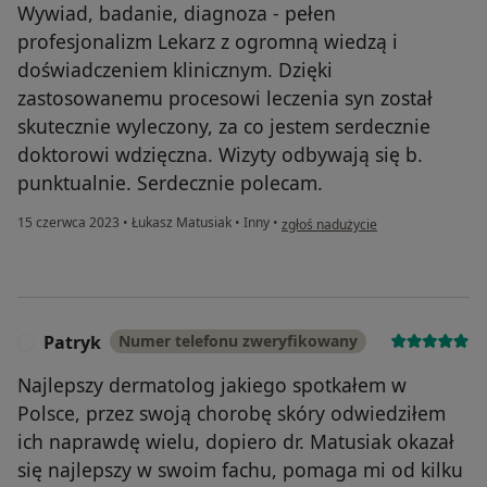
Wywiad, badanie, diagnoza - pełen
profesjonalizm Lekarz z ogromną wiedzą i
doświadczeniem klinicznym. Dzięki
zastosowanemu procesowi leczenia syn został
skutecznie wyleczony, za co jestem serdecznie
doktorowi wdzięczna. Wizyty odbywają się b.
punktualnie. Serdecznie polecam.
w opinii użytkownika Katarzyna
15 czerwca 2023
•
Łukasz Matusiak
•
Inny
•
zgłoś nadużycie
Patryk
Numer telefonu zweryfikowany
P
Najlepszy dermatolog jakiego spotkałem w
Polsce, przez swoją chorobę skóry odwiedziłem
ich naprawdę wielu, dopiero dr. Matusiak okazał
się najlepszy w swoim fachu, pomaga mi od kilku