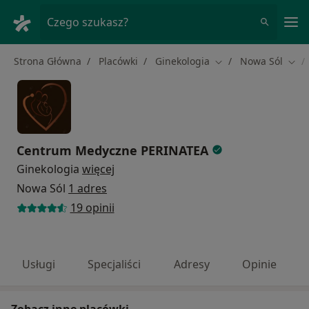
Me
Czego szukasz?
Strona Główna
Placówki
Ginekologia
Nowa Sól
Zmień miasto
Zmie
Centrum Medyczne PERINATEA
Ginekologia
więcej
Nowa Sól
1 adres
19 opinii
Usługi
Specjaliści
Adresy
Opinie
Zobacz inne placówki