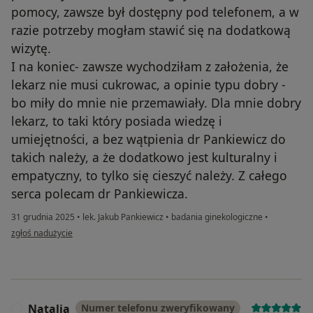
pomocy, zawsze był dostępny pod telefonem, a w
razie potrzeby mogłam stawić się na dodatkową
wizytę.
I na koniec- zawsze wychodziłam z założenia, że
lekarz nie musi cukrowac, a opinie typu dobry -
bo miły do mnie nie przemawiały. Dla mnie dobry
lekarz, to taki który posiada wiedzę i
umiejętności, a bez wątpienia dr Pankiewicz do
takich należy, a że dodatkowo jest kulturalny i
empatyczny, to tylko się cieszyć należy. Z całego
serca polecam dr Pankiewicza.
31 grudnia 2025
•
lek. Jakub Pankiewicz
•
badania ginekologiczne
•
w opinii użytkownika M.
zgłoś nadużycie
Natalia
Numer telefonu zweryfikowany
N