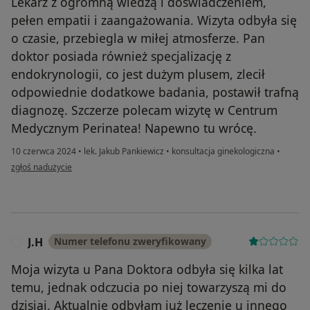
Lekarz z ogromną wiedzą i doświadczeniem,
pełen empatii i zaangażowania. Wizyta odbyła się
o czasie, przebiegla w miłej atmosferze. Pan
doktor posiada również specjalizację z
endokrynologii, co jest dużym plusem, zlecił
odpowiednie dodatkowe badania, postawił trafną
diagnozę. Szczerze polecam wizytę w Centrum
Medycznym Perinatea! Napewno tu wrócę.
10 czerwca 2024
•
lek. Jakub Pankiewicz
•
konsultacja ginekologiczna
•
w opinii użytkownika M.
zgłoś nadużycie
J.H
Numer telefonu zweryfikowany
J
Moja wizyta u Pana Doktora odbyła się kilka lat
temu, jednak odczucia po niej towarzyszą mi do
dzisiaj. Aktualnie odbyłam już leczenie u innego