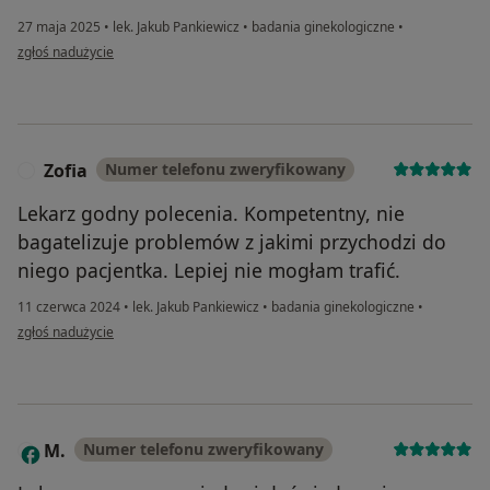
27 maja 2025
•
lek. Jakub Pankiewicz
•
badania ginekologiczne
•
w opinii użytkownika Marlena
zgłoś nadużycie
Zofia
Numer telefonu zweryfikowany
Z
Lekarz godny polecenia. Kompetentny, nie
bagatelizuje problemów z jakimi przychodzi do
niego pacjentka. Lepiej nie mogłam trafić.
11 czerwca 2024
•
lek. Jakub Pankiewicz
•
badania ginekologiczne
•
w opinii użytkownika Zofia
zgłoś nadużycie
M.
Numer telefonu zweryfikowany
M