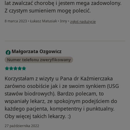
lat zwalczać chorobę i jestem mega zadowolony.
Z czystym sumieniem mogę polecić.
w opinii użytkownika Patryk
8 marca 2023
•
Łukasz Matusiak
•
Inny
•
zgłoś nadużycie
Małgorzata Ozgowicz
M
Numer telefonu zweryfikowany
Korzystałam z wizyty u Pana dr Kaźmierczaka
zarówno osobiście jak i ze swoim synkiem (USG
stawów biodrowych). Bardzo polecam, to
wspaniały lekarz, ze spokojnym podejściem do
każdego pacjenta, kompetentny i punktualny.
Oby więcej takich lekarzy. :)
27 października 2022