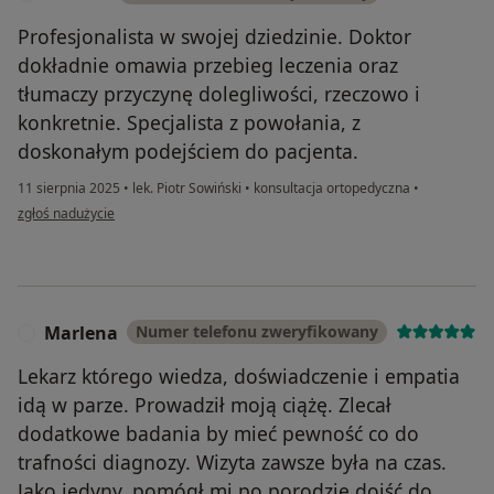
Profesjonalista w swojej dziedzinie. Doktor
dokładnie omawia przebieg leczenia oraz
tłumaczy przyczynę dolegliwości, rzeczowo i
konkretnie. Specjalista z powołania, z
doskonałym podejściem do pacjenta.
11 sierpnia 2025
•
lek. Piotr Sowiński
•
konsultacja ortopedyczna
•
w opinii użytkownika Natalia
zgłoś nadużycie
Marlena
Numer telefonu zweryfikowany
M
Lekarz którego wiedza, doświadczenie i empatia
idą w parze. Prowadził moją ciążę. Zlecał
dodatkowe badania by mieć pewność co do
trafności diagnozy. Wizyta zawsze była na czas.
Jako jedyny, pomógł mi po porodzie dojść do