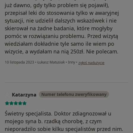
już dawno, gdy tylko problem się pojawił),
przepisał leki do stosowania tylko w awaryjnej
sytuacji, nie udzielił dalszych wskazówek i nie
skierował na żadne badania, które mogłyby
pomóc w rozwiązaniu problemu. Przed wizytą
wiedziałam dokładnie tyle samo ile wiem po
wizycie, a wydałam na nią 250zł. Nie polecam.
w opinii użytkownika M
10 listopada 2023
•
Łukasz Matusiak
•
Inny
•
zgłoś nadużycie
Katarzyna
Numer telefonu zweryfikowany
K
Świetny specjalista. Doktor zdiagnozował u
mojego syna b. rzadką chorobę, z czym
nieporadzilo sobie kilku specjalistów przed nim.