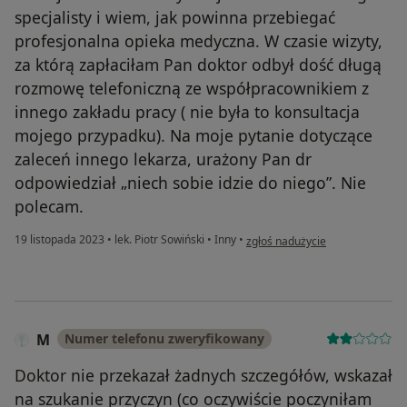
specjalisty i wiem, jak powinna przebiegać
profesjonalna opieka medyczna. W czasie wizyty,
za którą zapłaciłam Pan doktor odbył dość długą
rozmowę telefoniczną ze współpracownikiem z
innego zakładu pracy ( nie była to konsultacja
mojego przypadku). Na moje pytanie dotyczące
zaleceń innego lekarza, urażony Pan dr
odpowiedział „niech sobie idzie do niego”. Nie
polecam.
w opinii użytkownika J.H
19 listopada 2023
•
lek. Piotr Sowiński
•
Inny
•
zgłoś nadużycie
M
Numer telefonu zweryfikowany
Doktor nie przekazał żadnych szczegółów, wskazał
na szukanie przyczyn (co oczywiście poczyniłam