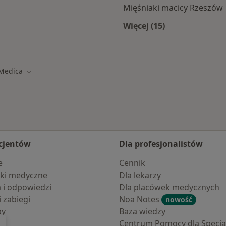
Mięśniaki macicy Rzeszów
Więcej (15)
amach JP MEDICA
Więcej w kategorii: 
 Medica
iasto
Zmień miasto
cjentów
Dla profesjonalistów
e
Cennik
ki medyczne
Dla lekarzy
a i odpowiedzi
Dla placówek medycznych
i zabiegi
Noa Notes
nowość
by
Baza wiedzy
Centrum Pomocy dla Specjal