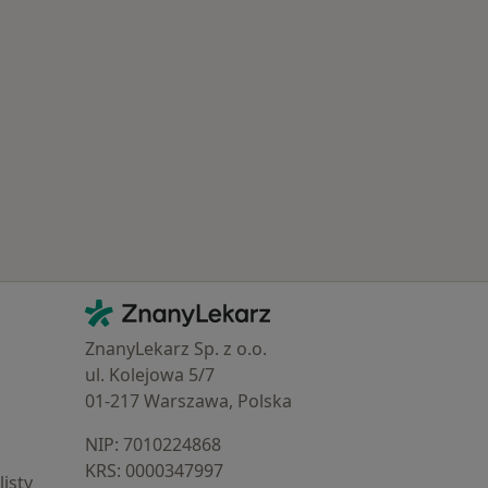
Najczęście leczone choroby
Kontakt
ZnanyLekarz - Strona główna
ZnanyLekarz Sp. z o.o.
ul. Kolejowa 5/7
01-217 Warszawa, Polska
NIP: ⁠7010224868
KRS: ⁠0000347997
isty