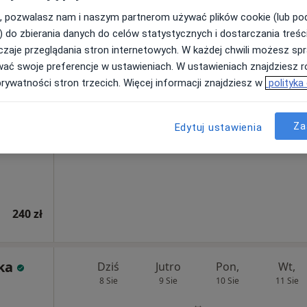
240 zł
, pozwalasz nam i naszym partnerom używać plików cookie (lub p
) do zbierania danych do celów statystycznych i dostarczania treśc
zaje przeglądania stron internetowych. W każdej chwili możesz spr
sz
Dziś
Jutro
Pon,
Wt,
wać swoje preferencje w ustawieniach. W ustawieniach znajdziesz ró
8 Sie
9 Sie
10 Sie
11 Sie
prywatności stron trzecich. Więcej informacji znajdziesz w
polityka
Umawianie online nie jest dostępne
Za
Edytuj ustawienia
Poproś o wizytę
240 zł
ka
Dziś
Jutro
Pon,
Wt,
8 Sie
9 Sie
10 Sie
11 Sie