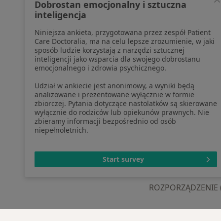
Dobrostan emocjonalny i sztuczna
pozyskaliśmy samodzielnie
Aplika
inteligencja
Polityka cookies
Blog d
Niniejsza ankieta, przygotowana przez zespół Patient
Jak działają wyniki wyszukiwania
Care Doctoralia, ma na celu lepsze zrozumienie, w jaki
Dostępność
sposób ludzie korzystają z narzędzi sztucznej
O nas
inteligencji jako wsparcia dla swojego dobrostanu
emocjonalnego i zdrowia psychicznego.
Praca
Rekrutujemy!
Partnerzy
Udział w ankiecie jest anonimowy, a wyniki będą
Centrum prasowe
analizowane i prezentowane wyłącznie w formie
zbiorczej. Pytania dotyczące nastolatków są skierowane
Kontakt
wyłącznie do rodziców lub opiekunów prawnych. Nie
zbieramy informacji bezpośrednio od osób
niepełnoletnich.
otwiera się w now
otwiera s
o
Polska
,
Türkiye
,
España
,
Start survey
ROZPORZĄDZENIE (UE