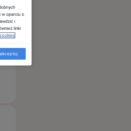
odobnych
i w oparciu o
awdzić i
Śr,
Czw,
Pt,
wnież linki
12 Sie
13 Sie
14 Sie
 cookies
akceptuj
Śr,
Czw,
Pt,
12 Sie
13 Sie
14 Sie