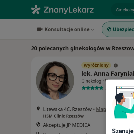
specjaliz
Konsultacje online
Ubezpiec
20 polecanych ginekologów w Rzeszow
Wyróżniony
lek. Anna Farynia
·
Więcej
Ginekolog
75 opinii
Litewska 4C, Rzeszów
•
Mapa
HSM Clinic Rzeszów
Akceptuje JP MEDICA
Szanuje