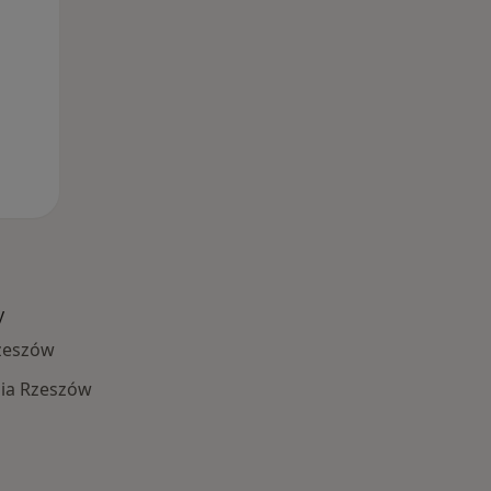
y
zeszów
ia Rzeszów