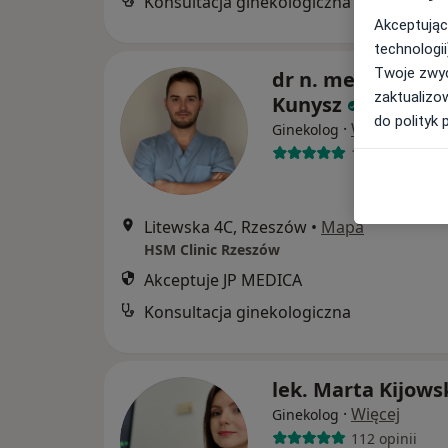
Konsultacja ginekologiczna
Akceptując
technologii
Twoje zwyc
dr n. med. Mateu
zaktualizo
Kunysz
do polityk 
·
Więcej
Ginekolog
137 opinii
Litewska 4C, Rzeszów
•
Mapa
HSM Clinic Rzeszów
Akceptuje JP MEDICA
Konsultacja ginekologiczna
lek. Marta Kijows
·
Więcej
Ginekolog
112 opinii