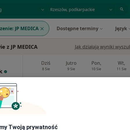
acja, badanie lub nazwisko
miasto lub dzielnica
zenie:
JP MEDICA
Dostępne terminy
Język
ie z JP MEDICA
Jak działają wyniki wysz
Dziś
Jutro
Pon,
Wt,
8 Sie
9 Sie
10 Sie
11 Sie
k
Umawianie online nie jest dostępne
Poproś o wizytę
my Twoją prywatność