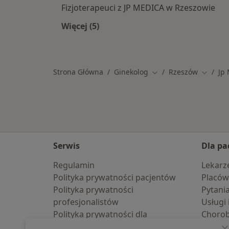
Fizjoterapeuci z JP MEDICA w Rzeszowie
Więcej (5)
Więcej w kategorii: Specjaliści w r
Strona Główna
Ginekolog
Rzeszów
Jp
Zmień miasto
Zmień m
Serwis
Dla pa
Regulamin
Lekarz
Polityka prywatności pacjentów
Placów
Polityka prywatności
Pytani
profesjonalistów
Usługi 
Polityka prywatności dla
Choro
profesjonalistów, których dane
Pomoc