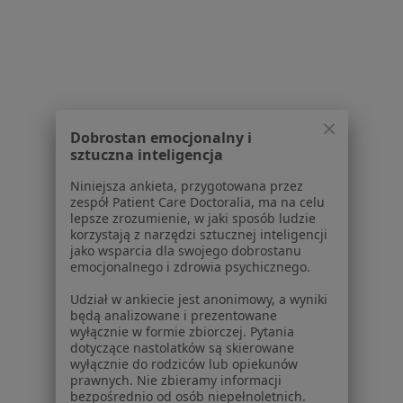
Dla placówek medycznych
Noa Notes
nowość
Baza wiedzy
Centrum Pomocy dla Specjalisty
Kontakt
ZnanyLekarz - Strona główna
Dobrostan emocjonalny i
ZnanyLekarz Sp. z o.o.
sztuczna inteligencja
ul. Kolejowa 5/7
Niniejsza ankieta, przygotowana przez
01-217 Warszawa, Polska
zespół Patient Care Doctoralia, ma na celu
lepsze zrozumienie, w jaki sposób ludzie
NIP: ⁠7010224868
korzystają z narzędzi sztucznej inteligencji
jako wsparcia dla swojego dobrostanu
KRS: ⁠0000347997
emocjonalnego i zdrowia psychicznego.
REGON: ⁠142276657
Udział w ankiecie jest anonimowy, a wyniki
będą analizowane i prezentowane
Sąd Rejonowy dla m.st. Warszawy w Warszawie XII
wyłącznie w formie zbiorczej. Pytania
Wydział Gospodarczy KRS
dotyczące nastolatków są skierowane
wyłącznie do rodziców lub opiekunów
Facebook
otwiera się w nowej karcie
prawnych. Nie zbieramy informacji
bezpośrednio od osób niepełnoletnich.