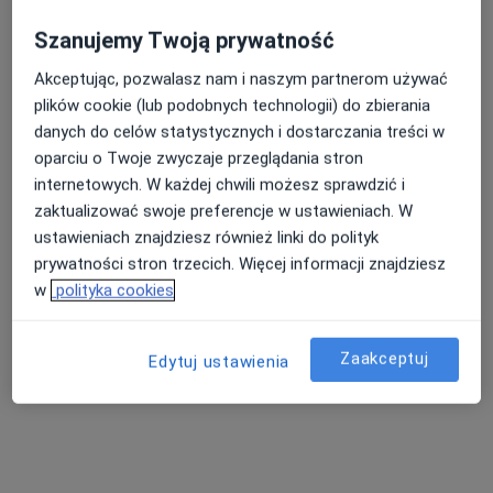
Szanujemy Twoją prywatność
Akceptując, pozwalasz nam i naszym partnerom używać
Nasza średnia ocena na App Store to 4.9 i 4.1 na
plików cookie (lub podobnych technologii) do zbierania
Google Play Store
danych do celów statystycznych i dostarczania treści w
oparciu o Twoje zwyczaje przeglądania stron
internetowych. W każdej chwili możesz sprawdzić i
zaktualizować swoje preferencje w ustawieniach. W
ustawieniach znajdziesz również linki do polityk
prywatności stron trzecich. Więcej informacji znajdziesz
w
polityka cookies
Zaakceptuj
Edytuj ustawienia
Nie znaleźliśmy specjalistów spełniających
podane kryteria