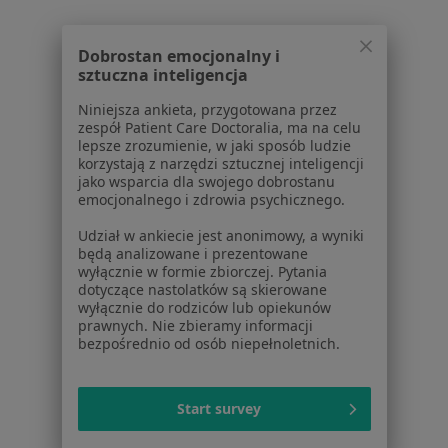
Baza wiedzy
Centrum Pomocy dla Specjalisty
Dobrostan emocjonalny i
sztuczna inteligencja
Kontakt
ZnanyLekarz - Strona główna
Niniejsza ankieta, przygotowana przez
zespół Patient Care Doctoralia, ma na celu
ZnanyLekarz Sp. z o.o.
lepsze zrozumienie, w jaki sposób ludzie
ul. Kolejowa 5/7
korzystają z narzędzi sztucznej inteligencji
jako wsparcia dla swojego dobrostanu
01-217 Warszawa, Polska
emocjonalnego i zdrowia psychicznego.
NIP: ⁠7010224868
Udział w ankiecie jest anonimowy, a wyniki
KRS: ⁠0000347997
będą analizowane i prezentowane
REGON: ⁠142276657
wyłącznie w formie zbiorczej. Pytania
dotyczące nastolatków są skierowane
wyłącznie do rodziców lub opiekunów
Sąd Rejonowy dla m.st. Warszawy w Warszawie XII
prawnych. Nie zbieramy informacji
Wydział Gospodarczy KRS
bezpośrednio od osób niepełnoletnich.
Facebook
otwiera się w nowej karcie
Start survey