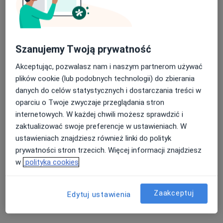
Nasza średnia ocena na App Store to 4.9 i 4.1 na
Szanujemy Twoją prywatność
Centrum Medyczne PZU Zdrowie Gdańsk
Google Play Store
Marynarki Polskiej
Akceptując, pozwalasz nam i naszym partnerom używać
·
Więcej
Interna, Kardiologia, Dermatologia
plików cookie (lub podobnych technologii) do zbierania
564 opinie
danych do celów statystycznych i dostarczania treści w
oparciu o Twoje zwyczaje przeglądania stron
Marynarki Polskiej 195, Gdańsk
•
Mapa
internetowych. W każdej chwili możesz sprawdzić i
Konsultacja ginekologiczna
zaktualizować swoje preferencje w ustawieniach. W
Pokaż więcej usług
ustawieniach znajdziesz również linki do polityk
prywatności stron trzecich. Więcej informacji znajdziesz
w
polityka cookies
lek. Małgorzata
dr n. med. Tomasz
lek. Wiktoria
Arendt
Drabarek
Kazimierska
Zaakceptuj
neurolog
androlog
ginekolog
Edytuj ustawienia
Zobacz wszystkich 8 specjalistów