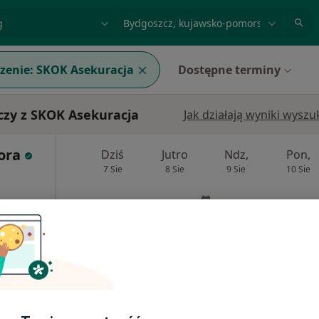
acja, badanie lub nazwisko
miasto lub dzielnica
zenie:
SKOK Asekuracja
Dostępne terminy
czy z SKOK Asekuracja
Jak działają wyniki wysz
ora
Dziś
Jutro
Ndz,
Pon,
7 Sie
8 Sie
9 Sie
10 Sie
Brak kalendarza w Twojej lokalizacji.
Pokaż adresy z kalendarzem