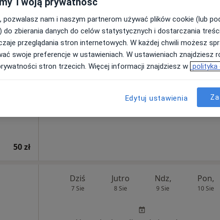
50 zł
my Twoją prywatność
, pozwalasz nam i naszym partnerom używać plików cookie (lub p
) do zbierania danych do celów statystycznych i dostarczania treśc
Dziś
Jutro
Ndz,
Pon,
zaje przeglądania stron internetowych. W każdej chwili możesz spr
7 Sie
8 Sie
9 Sie
10 Sie
wać swoje preferencje w ustawieniach. W ustawieniach znajdziesz ró
prywatności stron trzecich. Więcej informacji znajdziesz w
polityka
Umawianie online nie jest dostępne
Poproś o wizytę
Za
Edytuj ustawienia
50 zł
Dziś
Jutro
Ndz,
Pon,
7 Sie
8 Sie
9 Sie
10 Sie