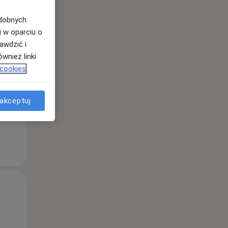
odobnych
i w oparciu o
Wt,
Śr,
Czw,
awdzić i
11 Sie
12 Sie
13 Sie
wnież linki
 cookies
akceptuj
Wt,
Śr,
Czw,
11 Sie
12 Sie
13 Sie