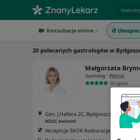
specjaliz
Konsultacje online
Ubezpiec
20 polecanych gastrologów w Bydgosz
Małgorzata Brym
·
Więcej
Gastrolog
55 opinii
Gen. J.Hallera 2C, Bydgoszcz
•
Mapa
NZOZ Awimed
Akceptuje SKOK Asekuracja