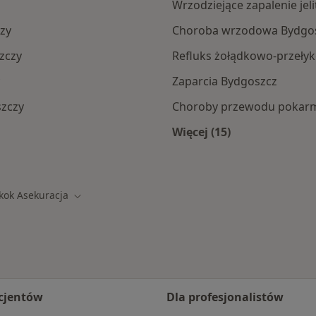
Wrzodziejące zapalenie je
zy
Choroba wrzodowa Bydgo
zczy
Refluks żołądkowo-przeły
Zaparcia Bydgoszcz
szczy
Choroby przewodu pokar
Więcej (15)
amach SKOK Asekuracja
Więcej w kategorii: 
kok Asekuracja
 miasto
Zmień miasto
cjentów
Dla profesjonalistów