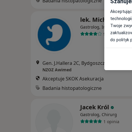
Badania histopatologiczne
Szanuje
Akceptując
lek. Michał Wiatr
technologii
Twoje zwyc
Gastrolog, Internista
zaktualizo
9 opinii
do polityk 
Gen. J.Hallera 2C, Bydgoszcz
•
Mapa
NZOZ Awimed
Akceptuje SKOK Asekuracja
Badania histopatologiczne
Jacek Król
Gastrolog, Chirurg
1 opinia