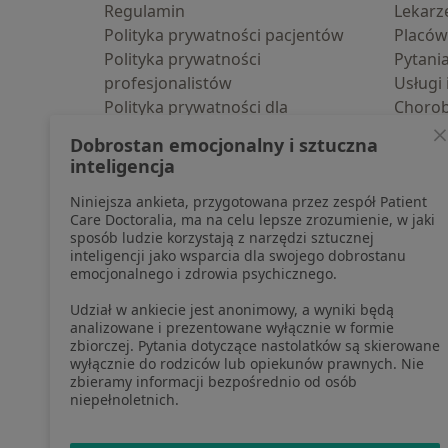
Regulamin
Lekarz
Polityka prywatności pacjentów
Placów
Polityka prywatności
Pytani
profesjonalistów
Usługi 
Polityka prywatności dla
Choro
profesjonalistów, których dane
Pomoc
Dobrostan emocjonalny i sztuczna
pozyskaliśmy samodzielnie
Aplika
inteligencja
Polityka cookies
Blog d
Niniejsza ankieta, przygotowana przez zespół Patient
Jak działają wyniki wyszukiwania
Care Doctoralia, ma na celu lepsze zrozumienie, w jaki
Dostępność
sposób ludzie korzystają z narzędzi sztucznej
O nas
inteligencji jako wsparcia dla swojego dobrostanu
emocjonalnego i zdrowia psychicznego.
Praca
Rekrutujemy!
Partnerzy
Udział w ankiecie jest anonimowy, a wyniki będą
Centrum prasowe
analizowane i prezentowane wyłącznie w formie
zbiorczej. Pytania dotyczące nastolatków są skierowane
Kontakt
wyłącznie do rodziców lub opiekunów prawnych. Nie
zbieramy informacji bezpośrednio od osób
niepełnoletnich.
otwiera się w now
otwiera s
o
Polska
,
Türkiye
,
España
,