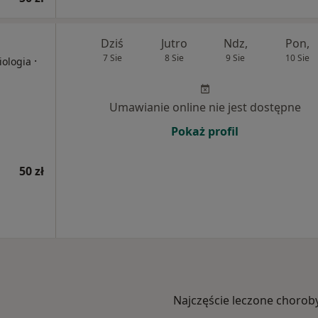
Dziś
Jutro
Ndz,
Pon,
7 Sie
8 Sie
9 Sie
10 Sie
·
iologia
Umawianie online nie jest dostępne
Pokaż profil
50 zł
Najczęście leczone chorob