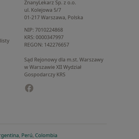
ZnanyLekarz Sp. z o.o.
ul. Kolejowa 5/7
01-217 Warszawa, Polska
NIP: ⁠7010224868
KRS: ⁠0000347997
isty
REGON: ⁠142276657
Sąd Rejonowy dla m.st. Warszawy
w Warszawie XII Wydział
Gospodarczy KRS
Facebook
otwiera się w nowej karcie
cie
owej karcie
ię w nowej karcie
iera się w nowej karcie
otwiera się w nowej karcie
otwiera się w nowej karcie
otwiera się w nowej karcie
rgentina
,
Perú
,
Colombia