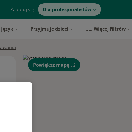
Zaloguj się
Dla profesjonalistów
Język
Przyjmuje dzieci
Więcej filtrów
ukiwania
Wt,
Śr,
Czw,
Powiększ mapę
11 Sie
12 Sie
13 Sie