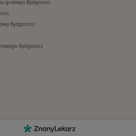
lita grubego Bydgoszcz
szcz
kowy Bydgoszcz
mowego Bydgoszcz
Najczęście leczone choroby
Kontakt
ZnanyLekarz - Strona główna