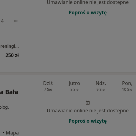
Umawianie online nie jest dostępne
Poproś o wizytę
 4
Online
Chodkiewicza 14 konsultacja dietetyczna + treningi indywidualne 1:1
250 zł
Dziś
Jutro
Ndz,
Pon,
7 Sie
8 Sie
9 Sie
10 Sie
a Bała
olog,
Umawianie online nie jest dostępne
Poproś o wizytę
•
Mapa