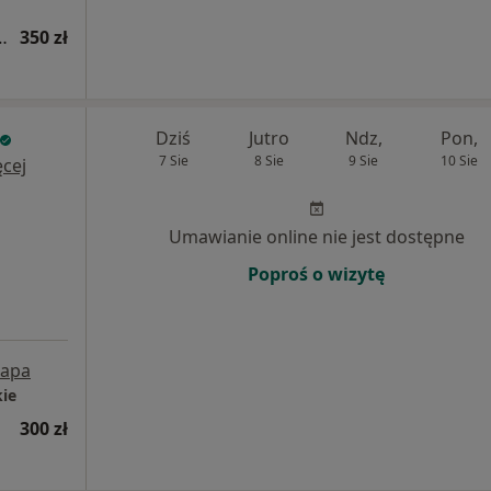
ogiczna (kolejna wizyta)
350 zł
Dziś
Jutro
Ndz,
Pon,
7 Sie
8 Sie
9 Sie
10 Sie
cej
Umawianie online nie jest dostępne
Poproś o wizytę
apa
kie
300 zł