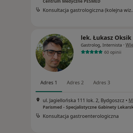
Centrum Medyczne PESMED
Konsultacja gastrol
lek. Łukasz Oksik
·
Wię
Gastrolog, Internista
60 opinii
Adres 1
Adres 2
Adres 3
ul. Jagiellońska 111 lok. 2, Bydgoszcz
•
M
Parismed - Specjalistyczne Gabinety Lekars
Konsultacja gastroenterologiczna