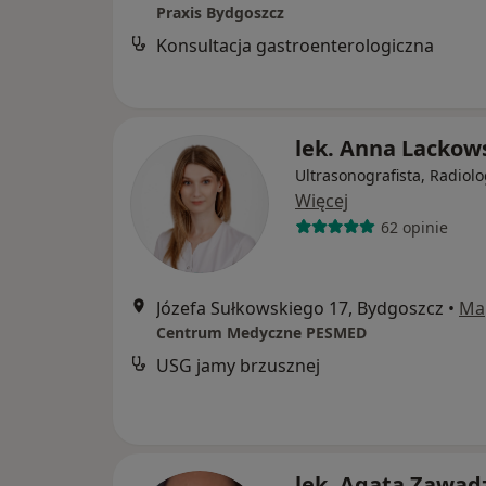
Praxis Bydgoszcz
Konsultacja gastroenterologiczna
lek. Anna Lackow
Ultrasonografista, Radiol
Więcej
62 opinie
Józefa Sułkowskiego 17, Bydgoszcz
•
Ma
Centrum Medyczne PESMED
USG jamy brzusznej
lek. Agata Zawad