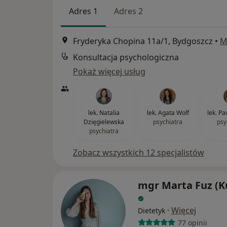
Adres 1
Adres 2
Fryderyka Chopina 11a/1, Bydgoszcz
•
M
Konsultacja psychologiczna
Pokaż więcej usług
lek. Natalia
lek. Agata Wolf
lek. P
Dzięgielewska
psychiatra
psy
psychiatra
Zobacz wszystkich 12 specjalistów
mgr Marta Fuz (K
·
Więcej
Dietetyk
77 opinii