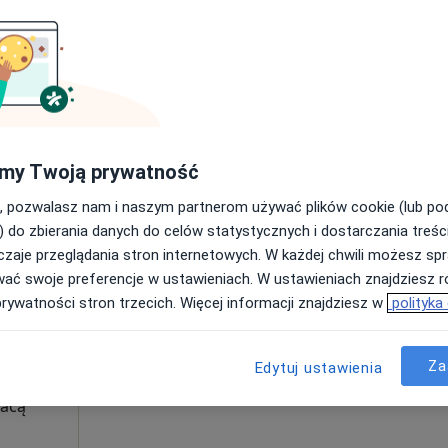
Poproś o wizytę
my Twoją prywatność
250 zł
, pozwalasz nam i naszym partnerom używać plików cookie (lub p
) do zbierania danych do celów statystycznych i dostarczania treśc
zaje przeglądania stron internetowych. W każdej chwili możesz spr
Dziś
Jutro
Ndz,
Pon,
wać swoje preferencje w ustawieniach. W ustawieniach znajdziesz ró
7 Sie
8 Sie
9 Sie
10 Sie
prywatności stron trzecich. Więcej informacji znajdziesz w
polityka
Umawianie online nie jest dostępne
Za
Edytuj ustawienia
Pokaż profil
łacą