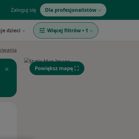
Zaloguj się
Dla profesjonalistów
je dzieci
Więcej filtrów
•
1
ukiwania
Powiększ mapę
Wt,
Śr,
Czw,
11 Sie
12 Sie
13 Sie