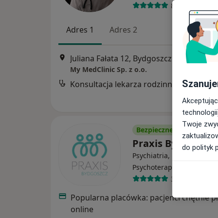
8 opinii
Adres 1
Adres 2
Juliana Fałata 12, Bydgoszcz
•
Mapa
My MedClinic Sp. z o.o.
Szanuje
Konsultacja lekarza rodzinnego
Akceptując
technologii
Twoje zwyc
Bezpieczne płatności
zaktualizo
Praxis Bydgoszcz
do polityk 
Psychiatria, Psychologia,
·
Więcej
Psychoterapia
3295 opinii
Popularna placówka: pacjenci chętnie p
online