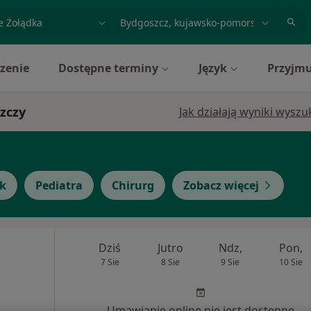
acja, badanie lub nazwisko
miasto lub dzielnica
zenie
Dostępne terminy
Język
Przyjmu
szczy
Jak działają wyniki wysz
yk
Pediatra
Chirurg
Zobacz więcej
Dziś
Jutro
Ndz,
Pon,
7 Sie
8 Sie
9 Sie
10 Sie
Umawianie online nie jest dostępne