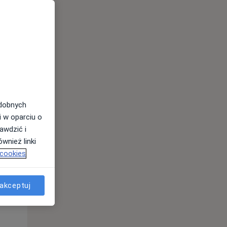
odobnych
i w oparciu o
awdzić i
Wt,
Śr,
Czw,
wnież linki
11 Sie
12 Sie
13 Sie
 cookies
akceptuj