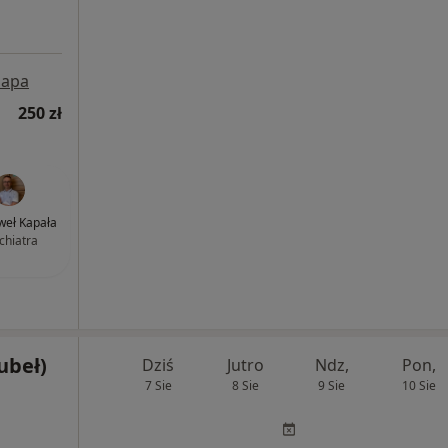
apa
250 zł
aweł Kapała
chiatra
ubeł)
Dziś
Jutro
Ndz,
Pon,
7 Sie
8 Sie
9 Sie
10 Sie