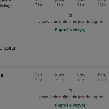
7 Sie
8 Sie
9 Sie
10 Sie
·
diolog)
Umawianie online nie jest dostępne
Poproś o wizytę
sg doppler aorty i tętnic biodrowych
250 zł
na
Dziś
Jutro
Ndz,
Pon,
7 Sie
8 Sie
9 Sie
10 Sie
Umawianie online nie jest dostępne
Poproś o wizytę