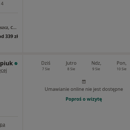
 4
Centrum Medyczne Grupa LUX MED - Bydgoszcz, Chołoniewskiego 46
od 339 zł
opiuk
Dziś
Jutro
Ndz,
Pon,
7 Sie
8 Sie
9 Sie
10 Sie
cej
Umawianie online nie jest dostępne
Poproś o wizytę
pa