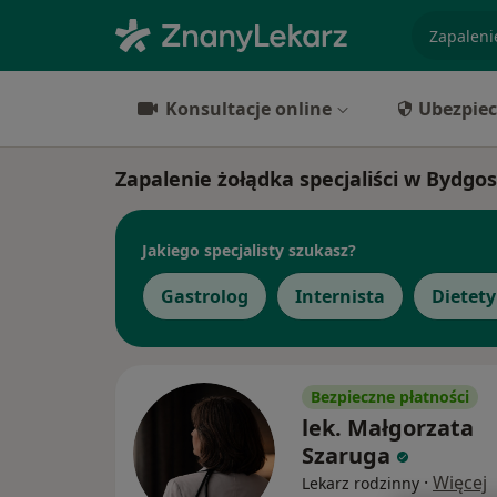
specjaliz
Konsultacje online
Ubezpiec
Zapalenie żołądka specjaliści w Bydgo
Jakiego specjalisty szukasz?
Gastrolog
Internista
Dietet
Bezpieczne płatności
lek. Małgorzata
Szaruga
·
Więcej
Lekarz rodzinny