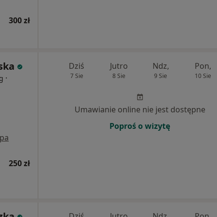
300 zł
ska
Dziś
Jutro
Ndz,
Pon,
7 Sie
8 Sie
9 Sie
10 Sie
·
og
Umawianie online nie jest dostępne
Poproś o wizytę
pa
250 zł
zka
Dziś
Jutro
Ndz,
Pon,