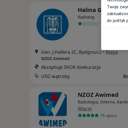
technologii
Twoje zwyc
Halina Gehrke
zaktualizo
Radiolog
do polityk 
1 opinia
Gen. J.Hallera 2C, Bydgoszcz
•
Mapa
NZOZ Awimed
Akceptuje SKOK Asekuracja
USG wątroby
B
NZOZ Awimed
Radiologia, Interna, Kardi
Więcej
75 opinii