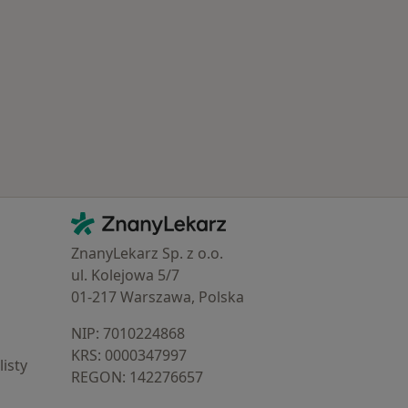
Najczęście leczone choroby
Kontakt
ZnanyLekarz - Strona główna
ZnanyLekarz Sp. z o.o.
ul. Kolejowa 5/7
01-217 Warszawa, Polska
NIP: ⁠7010224868
KRS: ⁠0000347997
isty
REGON: ⁠142276657