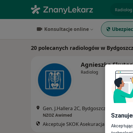
specjaliz
Konsultacje online
Ubezpiec
20 polecanych radiologów w Bydgoszc
Agnieszka Skutec
Radiolog
Gen. J.Hallera 2C, Bydgoszcz
•
Mapa
Szanuje
NZOZ Awimed
Akceptuje SKOK Asekuracja
Akceptując