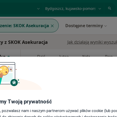
acja, badanie lub nazwisko
miasto lub dzielnica
zenie:
SKOK Asekuracja
Dostępne terminy
zy z SKOK Asekuracja
Jak działają wyniki wysz
ka
Dziś
Jutro
Ndz,
Pon,
7 Sie
8 Sie
9 Sie
10 Sie
Umawianie online nie jest dostępne
Poproś o wizytę
my Twoją prywatność
, pozwalasz nam i naszym partnerom używać plików cookie (lub p