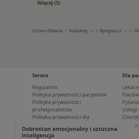
Więcej (5)
Więcej w kategorii: Specjaliści w r
Strona Główna
Radiolog
Bydgoszcz
Sk
Zmień miasto
Zmień 
Serwis
Dla pa
Regulamin
Lekarz
Polityka prywatności pacjentów
Placów
Polityka prywatności
Pytani
profesjonalistów
Usługi 
Polityka prywatności dla
Choro
profesjonalistów, których dane
Pomoc
Dobrostan emocjonalny i sztuczna
pozyskaliśmy samodzielnie
Aplika
inteligencja