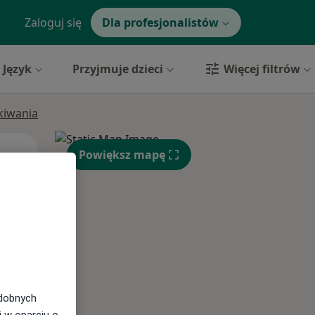
Zaloguj się
Dla profesjonalistów
Język
Przyjmuje dzieci
Więcej filtrów
ukiwania
Wt,
Śr,
Czw,
Powiększ mapę
11 Sie
12 Sie
13 Sie
odobnych