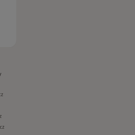
y
cz
z
cz