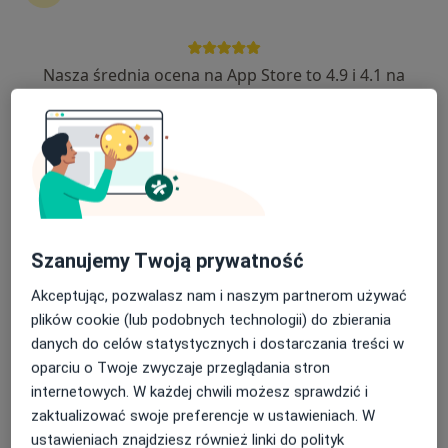
61 opinii
Legnicka 56, Wrocław
•
Mapa
Nasza średnia ocena na App Store to 4.9 i 4.1 na
OMNI Clinic Centrum Medyczne Wrocław
Google Play Store
Akceptuje POLMED
USG jamy brzusznej
250 zł
Specjalista nie oferuje umawiania online pod tym adresem.
Poproś o wizytę
Szanujemy Twoją prywatność
Akceptując, pozwalasz nam i naszym partnerom używać
plików cookie (lub podobnych technologii) do zbierania
danych do celów statystycznych i dostarczania treści w
oparciu o Twoje zwyczaje przeglądania stron
internetowych. W każdej chwili możesz sprawdzić i
zaktualizować swoje preferencje w ustawieniach. W
ustawieniach znajdziesz również linki do polityk