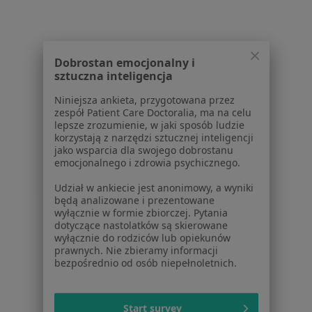
Aplikacje mobilne
Blog dla pacjentów
Dla profesjonalistów
Dobrostan emocjonalny i
sztuczna inteligencja
Cennik
Niniejsza ankieta, przygotowana przez
Dla lekarzy
zespół Patient Care Doctoralia, ma na celu
Dla placówek medycznych
lepsze zrozumienie, w jaki sposób ludzie
Noa Notes
nowość
korzystają z narzędzi sztucznej inteligencji
jako wsparcia dla swojego dobrostanu
Baza wiedzy
emocjonalnego i zdrowia psychicznego.
Centrum Pomocy dla Specjalisty
Udział w ankiecie jest anonimowy, a wyniki
Kontakt
będą analizowane i prezentowane
ZnanyLekarz - Strona główna
wyłącznie w formie zbiorczej. Pytania
dotyczące nastolatków są skierowane
ZnanyLekarz Sp. z o.o.
wyłącznie do rodziców lub opiekunów
ul. Kolejowa 5/7
prawnych. Nie zbieramy informacji
bezpośrednio od osób niepełnoletnich.
01-217 Warszawa, Polska
NIP: ⁠7010224868
Start survey
KRS: ⁠0000347997