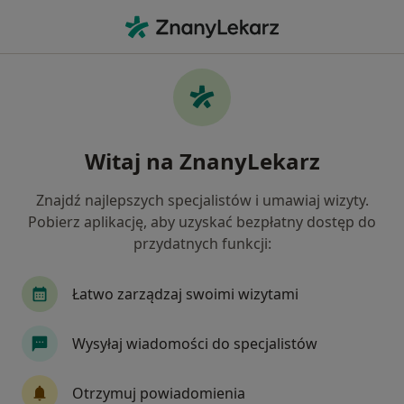
Me
Ultrasonografista • Wrocław, dolnośląskie
Filtry
Ubezpieczenie:
POLMED
20 polecanych ultrasonografistów w
Witaj na ZnanyLekarz
Wrocławiu z POLMED
Jak działają wyniki wyszukiwania
Znajdź najlepszych specjalistów i umawiaj wizyty.
Pobierz aplikację, aby uzyskać bezpłatny dostęp do
przydatnych funkcji:
Łatwo zarządzaj swoimi wizytami
Wysyłaj wiadomości do specjalistów
lek. Daniel Hołownia
Otrzymuj powiadomienia
·
Więcej
Ultrasonografista, Radiolog