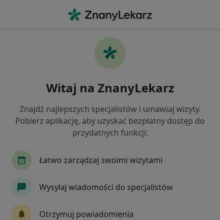
Me
Fizjoterapeuta • Sopot, pomorskie
Filtry
Ubezpieczenie:
PZU Zdrowie
20 polecanych fizjoterapeutów w Sopocie z
Witaj na ZnanyLekarz
PZU Zdrowie
Jak działają wyniki wyszukiwania
Znajdź najlepszych specjalistów i umawiaj wizyty.
Pobierz aplikację, aby uzyskać bezpłatny dostęp do
przydatnych funkcji:
Łatwo zarządzaj swoimi wizytami
Wysyłaj wiadomości do specjalistów
REHAB
Otrzymuj powiadomienia
·
Więcej
Fizjoterapia, Rehabilitacja medyczna, Ortopedia