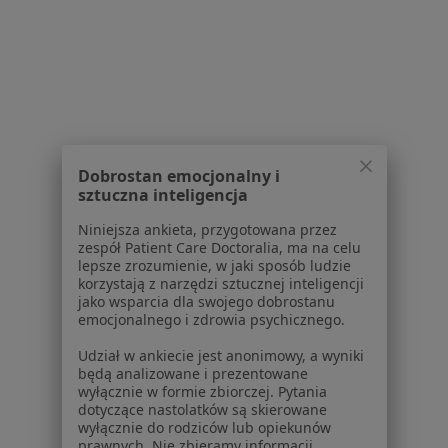
Dla pacjentów
Lekarze
Placówki medyczne
Pytania i odpowiedzi
Usługi i zabiegi
Choroby
Dobrostan emocjonalny i
Pomoc
sztuczna inteligencja
Aplikacje mobilne
Blog dla pacjentów
Niniejsza ankieta, przygotowana przez
zespół Patient Care Doctoralia, ma na celu
lepsze zrozumienie, w jaki sposób ludzie
Dla profesjonalistów
korzystają z narzędzi sztucznej inteligencji
jako wsparcia dla swojego dobrostanu
Cennik
emocjonalnego i zdrowia psychicznego.
Dla lekarzy
Dla placówek medycznych
Udział w ankiecie jest anonimowy, a wyniki
będą analizowane i prezentowane
Noa Notes
nowość
wyłącznie w formie zbiorczej. Pytania
Baza wiedzy
dotyczące nastolatków są skierowane
Centrum Pomocy dla Specjalisty
wyłącznie do rodziców lub opiekunów
prawnych. Nie zbieramy informacji