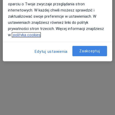
oparciu o Twoje zwyczaje przeglądania stron
Specjaliści znajdują się poza Sopot, pomorskie, w
internetowych. W każdej chwili możesz sprawdzić i
obszarach bliskich Twojemu wyszukiwaniu.
zaktualizować swoje preferencje w ustawieniach. W
ustawieniach znajdziesz również linki do polityk
prywatności stron trzecich. Więcej informacji znajdziesz
w
polityka cookies
Zaakceptuj
Edytuj ustawienia
Bezpieczne płatności
mgr Karolina Okoń
·
Więcej
Fizjoterapeuta
36 opinii
ul. I Brygady Pancernej W.P. 10, Wejherowo
•
Mapa
Przychodnia Rehabilitacyjna FIT-MED Fizjoterapia dzieci i dorosłych
Akceptuje PZU Zdrowie