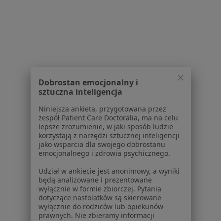
Powiązane wyszukiwania
W pobliżu Sopotu
Wady postawy w Gdańsku
Wady postawy w Gdyni
Wady postawy w Wejherowie
Dobrostan emocjonalny i
Wady postawy w Pruszczu Gdańskim
sztuczna inteligencja
Wady postawy w Rumi
Niniejsza ankieta, przygotowana przez
zespół Patient Care Doctoralia, ma na celu
Więcej (13)
lepsze zrozumienie, w jaki sposób ludzie
Więcej w kategorii: W pobliżu Sopotu
korzystają z narzędzi sztucznej inteligencji
jako wsparcia dla swojego dobrostanu
Schorzenia w Sopocie
emocjonalnego i zdrowia psychicznego.
Nadciśnienie tętnicze w Sopocie
Udział w ankiecie jest anonimowy, a wyniki
będą analizowane i prezentowane
Choroby układu oddechowego w Sopocie
wyłącznie w formie zbiorczej. Pytania
dotyczące nastolatków są skierowane
Niewydolność serca w Sopocie
wyłącznie do rodziców lub opiekunów
prawnych. Nie zbieramy informacji