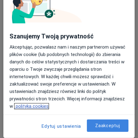
mgr Tomasz Zawadziński
·
Więcej
Szanujemy Twoją prywatność
Fizjoterapeuta
186 opinii
Akceptując, pozwalasz nam i naszym partnerom używać
Aleja Niepodległości 698A, Sopot
•
Mapa
plików cookie (lub podobnych technologii) do zbierania
REHAB
danych do celów statystycznych i dostarczania treści w
oparciu o Twoje zwyczaje przeglądania stron
Konsultacja fizjoterapeutyczna
200 zł
internetowych. W każdej chwili możesz sprawdzić i
Specjalista nie oferuje umawiania online pod tym adresem.
zaktualizować swoje preferencje w ustawieniach. W
ustawieniach znajdziesz również linki do polityk
Poproś o wizytę
prywatności stron trzecich. Więcej informacji znajdziesz
w
polityka cookies
Zaakceptuj
Edytuj ustawienia