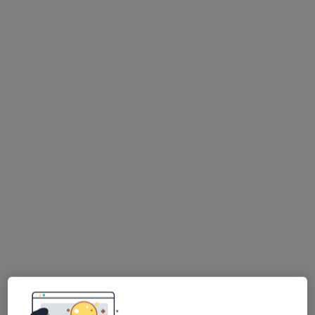
mgr Marlena Kmieciak
·
Więcej
Fizjoterapeuta
109 opinii
Subisława 28, Gdańsk
•
Mapa
Rehika Centrum Leczenia Bólu, Kontuzji oraz Zaburzeń Dna Miednicy Kobiet i Mężczyzn
Konsultacja fizjoterapeutyczna
250 zł
Specjalista nie oferuje umawiania online pod tym adresem.
Poproś o wizytę