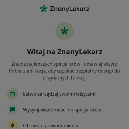
Me
Wady Postawy • Sopot, pomorskie
Filtry
• 1
Ubezpieczenie
Map
Wady postawy specjaliści w Sopocie
Witaj na ZnanyLekarz
Jak działają wyniki wyszukiwania
Znajdź najlepszych specjalistów i umawiaj wizyty.
Pobierz aplikację, aby uzyskać bezpłatny dostęp do
Jakiego specjalisty szukasz?
przydatnych funkcji:
Fizjoterapeuta
Ortopeda
Lekarz rehabilit
Łatwo zarządzaj swoimi wizytami
Wysyłaj wiadomości do specjalistów
Otrzymuj powiadomienia