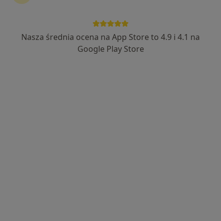
Nasza średnia ocena na App Store to 4.9 i 4.1 na
Bezpieczne płatności
Google Play Store
mgr Eric Rohler
·
Więcej
Fizjoterapeuta
45 opinii
Jelitkowska 47, Gdańsk
•
Mapa
Marina Zdrowia
Akupunktura (kolejna wizyta)
180 zł
Specjalista nie oferuje umawiania online pod tym adresem.
Poproś o wizytę