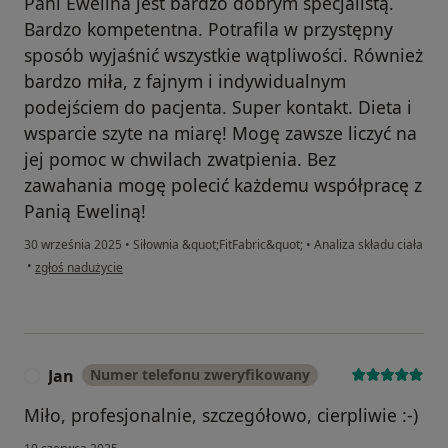
Pani Ewelina jest bardzo dobrym specjalistą.
Bardzo kompetentna. Potrafila w przystępny
sposób wyjaśnić wszystkie wątpliwości. Również
bardzo miła, z fajnym i indywidualnym
podejściem do pacjenta. Super kontakt. Dieta i
wsparcie szyte na miarę! Mogę zawsze liczyć na
jej pomoc w chwilach zwatpienia. Bez
zawahania mogę polecić każdemu współpracę z
Panią Eweliną!
30 września 2025
•
Siłownia &quot;FitFabric&quot;
•
Analiza składu ciała
w opinii użytkownika Magdalena
•
zgłoś nadużycie
Jan
Numer telefonu zweryfikowany
J
Miło, profesjonalnie, szczegółowo, cierpliwie :-)