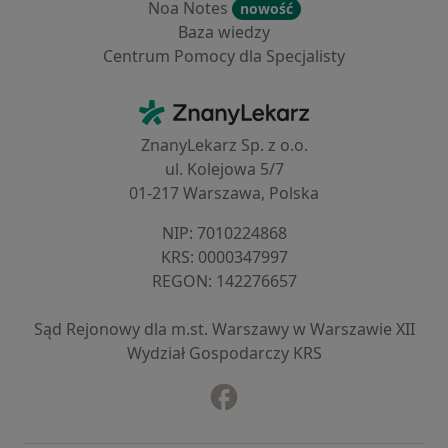
Noa Notes
nowość
Baza wiedzy
Centrum Pomocy dla Specjalisty
Kontakt
ZnanyLekarz - Strona główna
ZnanyLekarz Sp. z o.o.
ul. Kolejowa 5/7
01-217 Warszawa, Polska
NIP: ⁠7010224868
KRS: ⁠0000347997
REGON: ⁠142276657
Sąd Rejonowy dla m.st. Warszawy w Warszawie XII
Wydział Gospodarczy KRS
Facebook
otwiera się w nowej karcie