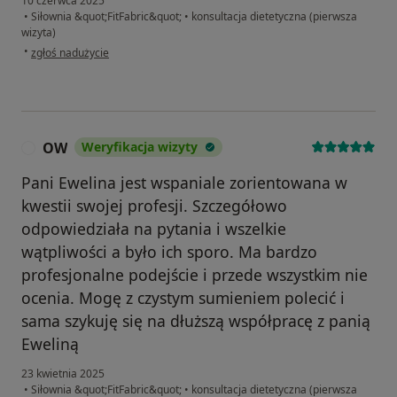
10 czerwca 2025
•
Siłownia &quot;FitFabric&quot;
•
konsultacja dietetyczna (pierwsza
wizyta)
w opinii użytkownika Jan
•
zgłoś nadużycie
OW
Weryfikacja wizyty
O
Pani Ewelina jest wspaniale zorientowana w
kwestii swojej profesji. Szczegółowo
odpowiedziała na pytania i wszelkie
wątpliwości a było ich sporo. Ma bardzo
profesjonalne podejście i przede wszystkim nie
ocenia. Mogę z czystym sumieniem polecić i
sama szykuję się na dłuższą współpracę z panią
Eweliną
23 kwietnia 2025
•
Siłownia &quot;FitFabric&quot;
•
konsultacja dietetyczna (pierwsza