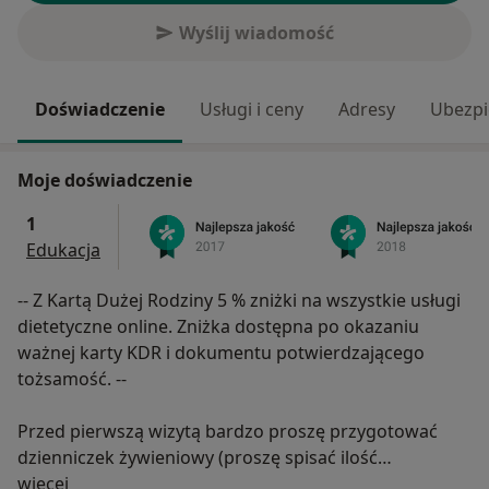
Wyślij wiadomość
Doświadczenie
Usługi i ceny
Adresy
Ubezpi
Moje doświadczenie
1
Edukacja
-- Z Kartą Dużej Rodziny 5 % zniżki na wszystkie usługi
dietetyczne online. Zniżka dostępna po okazaniu
ważnej karty KDR i dokumentu potwierdzającego
tożsamość. --
Przed pierwszą wizytą bardzo proszę przygotować
dzienniczek żywieniowy (proszę spisać ilość
O mnie
zwyczajowo przyjmowanych pokarmów z przynajmniej
więcej