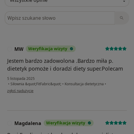
Szukaj w opiniach
MW
Weryfikacja wizyty
M
Jestem bardzo zadowolona .Bardzo miła p.
dietetyk pomoże i doradzi diety super.Polecam
5 listopada 2025
•
Siłownia &quot;FitFabric&quot;
•
Konsultacja dietetyczna
•
w opinii użytkownika MW
zgłoś nadużycie
Magdalena
Weryfikacja wizyty
M