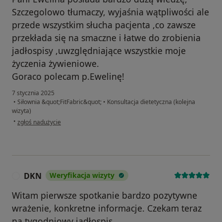
Szczegolowo tłumaczy, wyjaśnia wątpliwości ale
przede wszystkim słucha pacjenta ,co zawsze
przekłada się na smaczne i łatwe do zrobienia
jadłospisy ,uwzględniające wszystkie moje
życzenia żywieniowe.
Goraco polecam p.Ewelinę!
7 stycznia 2025
•
Siłownia &quot;FitFabric&quot;
•
Konsultacja dietetyczna (kolejna
wizyta)
w opinii użytkownika Dorota A
•
zgłoś nadużycie
DKN
Weryfikacja wizyty
D
Witam pierwsze spotkanie bardzo pozytywne
wrażenie, konkretne informacje. Czekam teraz
na tygodniowy jadłospis.