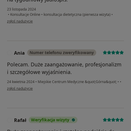
23 listopada 2024
•
Konsultacje Online
•
konsultacja dietetyczna (pierwsza wizyta)
•
w opinii użytkownika DKN
zgłoś nadużycie
Ania
Numer telefonu zweryfikowany
A
Polecam. Duże zaangażowanie, profesjonalizm
i szczegółowe wyjaśnienia.
24 kwietnia 2024
•
Miejskie Centrum Medyczne &quot;Górna&quot;
•
•
w opinii użytkownika Ania
zgłoś nadużycie
Rafał
Weryfikacja wizyty
R