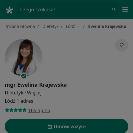
Me
Czego szukasz?
Strona Główna
Dietetyk
Łódź
Ewelina Krajewska
Zmień miasto
mgr
Ewelina Krajewska
O specjalizacjach
Dietetyk
·
Więcej
Łódź
1 adres
166 opinii
Umów wizytę