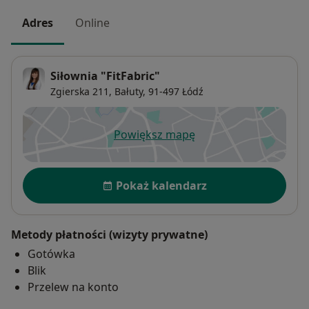
Adres
Online
Siłownia "FitFabric"
Zgierska 211,
Bałuty
, 91-497
Łódź
Powiększ mapę
otwiera się w nowej karcie
Dostępność
Pokaż kalendarz
Metody płatności (wizyty prywatne)
Gotówka
Blik
Przelew na konto