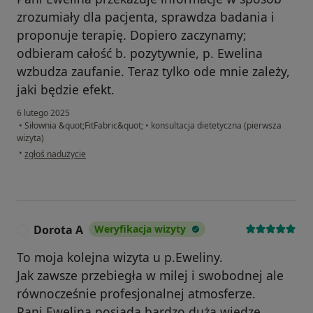
zrozumiały dla pacjenta, sprawdza badania i
proponuje terapię. Dopiero zaczynamy;
odbieram całość b. pozytywnie, p. Ewelina
wzbudza zaufanie. Teraz tylko ode mnie zależy,
jaki będzie efekt.
6 lutego 2025
•
Siłownia &quot;FitFabric&quot;
•
konsultacja dietetyczna (pierwsza
wizyta)
w opinii użytkownika TERESA
•
zgłoś nadużycie
Dorota A
Weryfikacja wizyty
D
To moja kolejna wizyta u p.Eweliny.
Jak zawsze przebiegła w milej i swobodnej ale
równocześnie profesjonalnej atmosferze.
Pani Ewelina posiada bardzo dużą wiedzę,