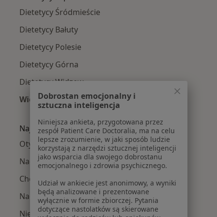
Dietetycy Śródmieście
Dietetycy Bałuty
Dietetycy Polesie
Dietetycy Górna
Dietetycy Widzew
Dobrostan emocjonalny i
Więcej (3)
sztuczna inteligencja
Więcej w kategorii: Dietetycy w pobliżu
Niniejsza ankieta, przygotowana przez
Najczęście leczone choroby
zespół Patient Care Doctoralia, ma na celu
lepsze zrozumienie, w jaki sposób ludzie
Otyłość w Łodzi
korzystają z narzędzi sztucznej inteligencji
jako wsparcia dla swojego dobrostanu
Nadwaga w Łodzi
emocjonalnego i zdrowia psychicznego.
Choroba Hashimoto w Łodzi
Udział w ankiecie jest anonimowy, a wyniki
będą analizowane i prezentowane
Nadciśnienie tętnicze w Łodzi
wyłącznie w formie zbiorczej. Pytania
dotyczące nastolatków są skierowane
Niedoczynność tarczycy w Łodzi