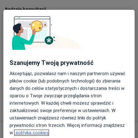
Rodzaje konsultacji
Stacjonarne
Zobacz lokalizacje (2)
Zdjęcia i filmy
Szanujemy Twoją prywatność
Akceptując, pozwalasz nam i naszym partnerom używać
plików cookie (lub podobnych technologii) do zbierania
Zobacz galerię (3)
danych do celów statystycznych i dostarczania treści w
oparciu o Twoje zwyczaje przeglądania stron
internetowych. W każdej chwili możesz sprawdzić i
Pokaż więcej
o doświadczeniu
zaktualizować swoje preferencje w ustawieniach. W
ustawieniach znajdziesz również linki do polityk
prywatności stron trzecich. Więcej informacji znajdziesz
Usługi i ceny
w
polityka cookies