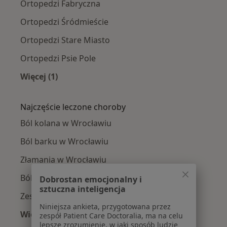
Ortopedzi Fabryczna
Ortopedzi Śródmieście
Ortopedzi Stare Miasto
Ortopedzi Psie Pole
Więcej (1)
Więcej w kategorii: Ortopedzi w pobliżu
Najczęście leczone choroby
Ból kolana w Wrocławiu
Ból barku w Wrocławiu
Złamania w Wrocławiu
Ból biodra w Wrocławiu
Dobrostan emocjonalny i
sztuczna inteligencja
Zespół cieśni nadgarstka w Wrocławiu
Niniejsza ankieta, przygotowana przez
Więcej (15)
zespół Patient Care Doctoralia, ma na celu
lepsze zrozumienie, w jaki sposób ludzie
Więcej w kategorii: Najczęście leczone chorob