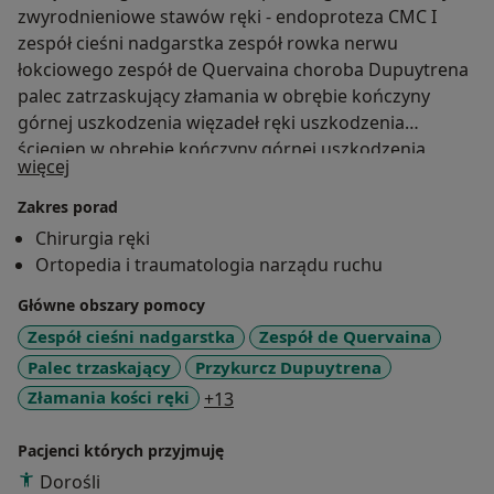
zwyrodnieniowe stawów ręki - endoproteza CMC I
zespół cieśni nadgarstka zespół rowka nerwu
łokciowego zespół de Quervaina choroba Dupuytrena
palec zatrzaskujący złamania w obrębie kończyny
górnej uszkodzenia więzadeł ręki uszkodzenia
ścięgien w obrębie kończyny górnej uszkodzenia
O mnie
więcej
nerwów kończyny górnej ganglion nadgarstka
Zakres porad
Chirurgia ręki
Ortopedia i traumatologia narządu ruchu
Główne obszary pomocy
Zespół cieśni nadgarstka
Zespół de Quervaina
Palec trzaskający
Przykurcz Dupuytrena
a11y_sr_more_diseases
Złamania kości ręki
+13
Pacjenci których przyjmuję
Dorośli