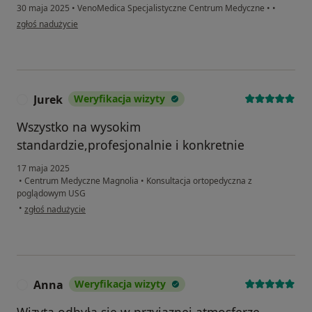
30 maja 2025
•
VenoMedica Specjalistyczne Centrum Medyczne
•
•
w opinii użytkownika Marcin Gregorek
zgłoś nadużycie
Jurek
Weryfikacja wizyty
J
Wszystko na wysokim
standardzie,profesjonalnie i konkretnie
17 maja 2025
•
Centrum Medyczne Magnolia
•
Konsultacja ortopedyczna z
poglądowym USG
w opinii użytkownika Jurek
•
zgłoś nadużycie
Anna
Weryfikacja wizyty
A
Wizyta odbyła się w przyjaznej atmosferze.