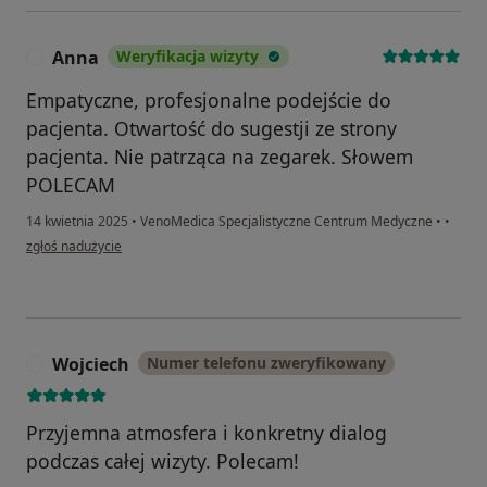
Anna
Weryfikacja wizyty
A
Empatyczne, profesjonalne podejście do
pacjenta. Otwartość do sugestji ze strony
pacjenta. Nie patrząca na zegarek. Słowem
POLECAM
14 kwietnia 2025
•
VenoMedica Specjalistyczne Centrum Medyczne
•
•
w opinii użytkownika Anna
zgłoś nadużycie
Wojciech
Numer telefonu zweryfikowany
W
Przyjemna atmosfera i konkretny dialog
podczas całej wizyty. Polecam!