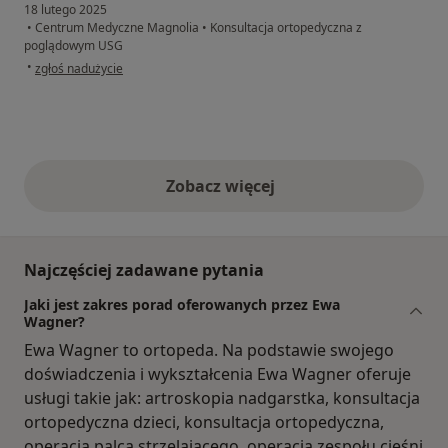
18 lutego 2025
•
Centrum Medyczne Magnolia
•
Konsultacja ortopedyczna z
poglądowym USG
w opinii użytkownika Wojciech
•
zgłoś nadużycie
Zobacz więcej
opinie powyżej
Najczęściej zadawane pytania
Jaki jest zakres porad oferowanych przez Ewa
Wagner?
Ewa Wagner to ortopeda. Na podstawie swojego
doświadczenia i wykształcenia Ewa Wagner oferuje
usługi takie jak: artroskopia nadgarstka, konsultacja
ortopedyczna dzieci, konsultacja ortopedyczna,
operacja palca strzelającego, operacja zespołu cieśni