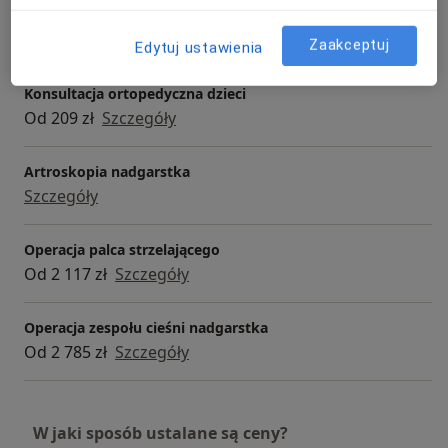
Konsultacja ortopedyczna
Od 359 zł
Szczegóły
Zaakceptuj
Edytuj ustawienia
Konsultacja ortopedyczna dzieci
Od 209 zł
Szczegóły
Artroskopia nadgarstka
Szczegóły
Operacja palca strzelającego
Od 2 117 zł
Szczegóły
Operacja zespołu cieśni nadgarstka
Od 2 785 zł
Szczegóły
W jaki sposób ustalane są ceny?