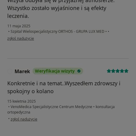
Wszystko zostało wyjaśnione i są efekty
leczenia.
11 maja 2025
•
Szpital Wielospecjalistyczny ORTHOS - GRUPA LUX MED
•
•
w opinii użytkownika Anna
zgłoś nadużycie
Marek
Weryfikacja wizyty
M
Konkretnie i na temat..Wyszedłem zdrowszy i
spokojny o kolano
15 kwietnia 2025
•
VenoMedica Specjalistyczne Centrum Medyczne
•
konsultacja
ortopedyczna
w opinii użytkownika Marek
•
zgłoś nadużycie