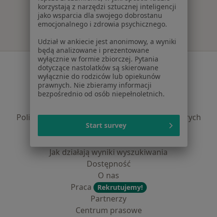
korzystają z narzędzi sztucznej inteligencji
jako wsparcia dla swojego dobrostanu
emocjonalnego i zdrowia psychicznego.
Udział w ankiecie jest anonimowy, a wyniki
będą analizowane i prezentowane
wyłącznie w formie zbiorczej. Pytania
Serwis
dotyczące nastolatków są skierowane
wyłącznie do rodziców lub opiekunów
Regulamin
prawnych. Nie zbieramy informacji
Polityka prywatności pacjentów
bezpośrednio od osób niepełnoletnich.
Polityka prywatności profesjonalistów
Polityka prywatności dla profesjonalistów, których
Start survey
dane pozyskaliśmy samodzielnie
Polityka cookies
Jak działają wyniki wyszukiwania
Dostępność
O nas
Praca
Rekrutujemy!
Partnerzy
Centrum prasowe