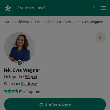
Me
Czego szukasz?
Strona Główna
Ortopeda
Wrocław
Ewa Wagner
Zmień miasto
lek.
Ewa Wagner
O specjalizacjach
Ortopeda
·
Więcej
Wrocław
3 adresy
34 opinie
Umów wizytę