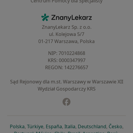
Centrum Pomocy dla Specjalisty
Kontakt
ZnanyLekarz - Strona główna
ZnanyLekarz Sp. z o.o.
ul. Kolejowa 5/7
01-217 Warszawa, Polska
NIP: ⁠7010224868
KRS: ⁠0000347997
REGON: ⁠142276657
Sąd Rejonowy dla m.st. Warszawy w Warszawie XII
Wydział Gospodarczy KRS
Facebook
otwiera się w nowej karcie
otwiera się w nowej karcie
otwiera się w nowej karcie
otwiera się w nowej karcie
otwiera się w nowej karci
otwiera się
otwi
Polska
,
Türkiye
,
España
,
Italia
,
Deutschland
,
Česko
,