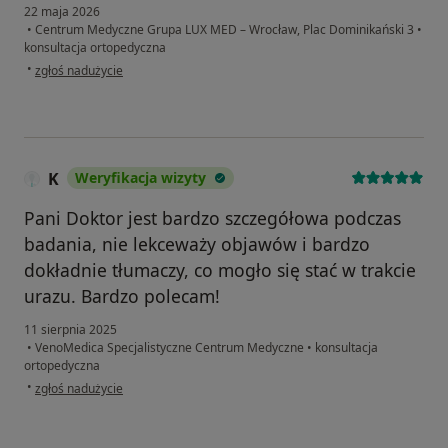
22 maja 2026
•
Centrum Medyczne Grupa LUX MED – Wrocław, Plac Dominikański 3
•
konsultacja ortopedyczna
w opinii użytkownika Ryszard
•
zgłoś nadużycie
K
Weryfikacja wizyty
Pani Doktor jest bardzo szczegółowa podczas
badania, nie lekceważy objawów i bardzo
dokładnie tłumaczy, co mogło się stać w trakcie
urazu. Bardzo polecam!
11 sierpnia 2025
•
VenoMedica Specjalistyczne Centrum Medyczne
•
konsultacja
ortopedyczna
w opinii użytkownika K
•
zgłoś nadużycie