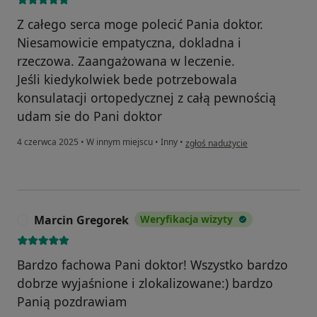
Z całego serca moge polecić Pania doktor.
Niesamowicie empatyczna, dokladna i
rzeczowa. Zaangażowana w leczenie.
Jeśli kiedykolwiek bede potrzebowala
konsulatacji ortopedycznej z całą pewnością
udam sie do Pani doktor
w opinii użytkownika Ewelina
4 czerwca 2025
•
W innym miejscu
•
Inny
•
zgłoś nadużycie
Marcin Gregorek
Weryfikacja wizyty
M
Bardzo fachowa Pani doktor! Wszystko bardzo
dobrze wyjaśnione i zlokalizowane:) bardzo
Panią pozdrawiam