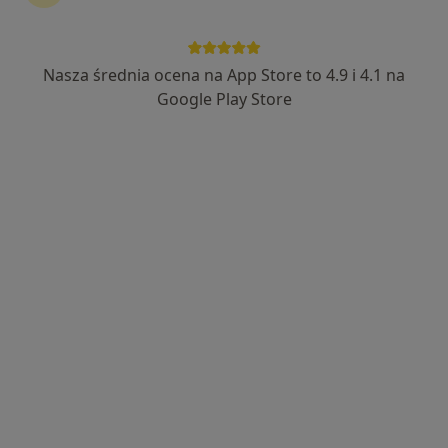
Nasza średnia ocena na App Store to 4.9 i 4.1 na
Google Play Store
mgr Karolina Kamińska
·
Więcej
Fizjoterapeuta
188 opinii
Stefana Żeromskiego 1B, Oława
•
Mapa
Fizjoka Karolina Kamińska
Konsultacja fizjoterapeutyczna (kolejna wizyta)
180 zł
Specjalista nie oferuje umawiania online pod tym adresem.
Poproś o wizytę