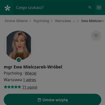
Me
Czego szukasz?
Strona Główna
Psycholog
Warszawa
Ewa Mielczare
Zmień miasto
mgr
Ewa Mielczarek-Wróbel
O specjalizacjach
Psycholog
·
Więcej
Warszawa
1 adres
71 opinii
Umów wizytę