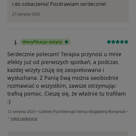
i do zobaczenia! Pozdrawiam serdecznie!
27 sierpnia 2025
J.
Weryfikacja wizyty
J
Serdecznie polecam! Terapia przynosi u mnie
efekty już od pierwszych spotkań, a podczas
każdej wizyty czuję się zaopiekowana i
wysłuchana. Z Panią Ewą można swobodnie
rozmawiać o wszystkim, zawsze otrzymując
trafną pomoc. Cieszę się, że właśnie tu trafiłam
:)
12 sierpnia 2025
•
Gabinet Psychoterapii Vertus Magdaleny Romaniuk
•
w opinii użytkownika J.
•
zgłoś nadużycie