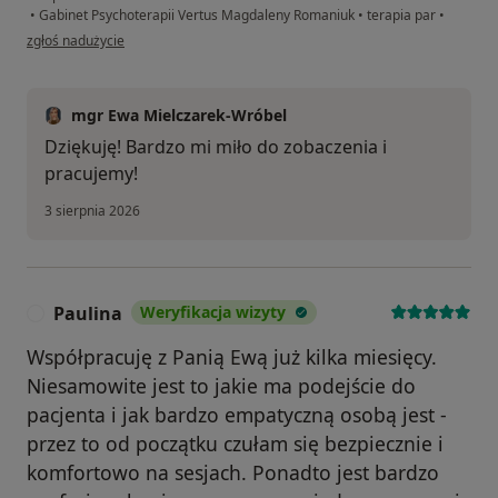
•
Gabinet Psychoterapii Vertus Magdaleny Romaniuk
•
terapia par
•
w opinii użytkownika Piotrek
zgłoś nadużycie
mgr Ewa Mielczarek-Wróbel
Dziękuję! Bardzo mi miło do zobaczenia i
pracujemy!
3 sierpnia 2026
Paulina
Weryfikacja wizyty
P
Współpracuję z Panią Ewą już kilka miesięcy.
Niesamowite jest to jakie ma podejście do
pacjenta i jak bardzo empatyczną osobą jest -
przez to od początku czułam się bezpiecznie i
komfortowo na sesjach. Ponadto jest bardzo