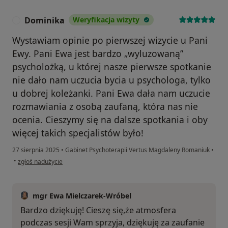
Dominika
Weryfikacja wizyty
D
Wystawiam opinie po pierwszej wizycie u Pani
Ewy. Pani Ewa jest bardzo „wyluzowaną”
psycholożką, u której nasze pierwsze spotkanie
nie dało nam uczucia bycia u psychologa, tylko
u dobrej koleżanki. Pani Ewa dała nam uczucie
rozmawiania z osobą zaufaną, która nas nie
ocenia. Cieszymy się na dalsze spotkania i oby
więcej takich specjalistów było!
27 sierpnia 2025
•
Gabinet Psychoterapii Vertus Magdaleny Romaniuk
•
w opinii użytkownika Dominika
•
zgłoś nadużycie
mgr Ewa Mielczarek-Wróbel
Bardzo dziękuję! Cieszę się,że atmosfera
podczas sesji Wam sprzyja, dziękuję za zaufanie