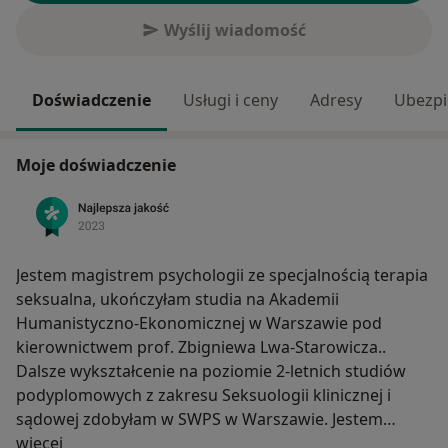
Wyślij wiadomość
Doświadczenie
Usługi i ceny
Adresy
Ubezpi
Moje doświadczenie
Jestem magistrem psychologii ze specjalnością terapia
seksualna, ukończyłam studia na Akademii
Humanistyczno-Ekonomicznej w Warszawie pod
kierownictwem prof. Zbigniewa Lwa-Starowicza..
Dalsze wykształcenie na poziomie 2-letnich studiów
podyplomowych z zakresu Seksuologii klinicznej i
sądowej zdobyłam w SWPS w Warszawie. Jestem
O mnie
terapeutą w nurcie TSR w trakcie szkolenia. Z osobami
więcej