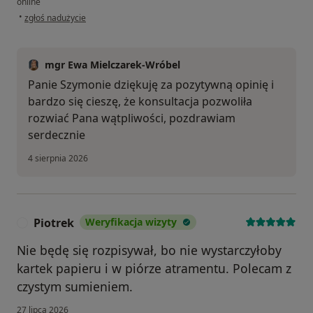
online
w opinii użytkownika Szymon
•
zgłoś nadużycie
mgr Ewa Mielczarek-Wróbel
Panie Szymonie dziękuję za pozytywną opinię i
bardzo się cieszę, że konsultacja pozwoliła
rozwiać Pana wątpliwości, pozdrawiam
serdecznie
4 sierpnia 2026
Piotrek
Weryfikacja wizyty
P
Nie będę się rozpisywał, bo nie wystarczyłoby
kartek papieru i w piórze atramentu. Polecam z
czystym sumieniem.
27 lipca 2026