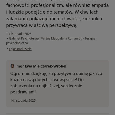
fachowość, profesjonalizm, ale również empatia
i ludzkie podejście do tematów. W chwilach
załamania pokazuje mi możliwości, kierunki i
przywraca właściwą perspektywę.
13 listopada 2025
•
Gabinet Psychoterapii Vertus Magdaleny Romaniuk
•
Terapia
psychologiczna
w opinii użytkownika Monika
•
zgłoś nadużycie
mgr Ewa Mielczarek-Wróbel
Ogromnie dziękuję za pozytywną opinię jak i za
każdą naszą dotychczasową sesję! Do
zobaczenia na najbliższej, serdecznie
pozdrawiam!
14 listopada 2025