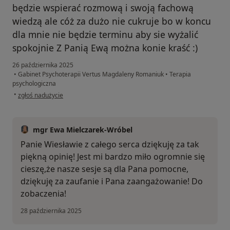
będzie wspierać rozmową i swoją fachową
wiedzą ale cóż za dużo nie cukruje bo w koncu
dla mnie nie będzie terminu aby sie wyżalić
spokojnie Z Panią Ewą można konie kraść :)
26 października 2025
•
Gabinet Psychoterapii Vertus Magdaleny Romaniuk
•
Terapia
psychologiczna
w opinii użytkownika Wiesław $dolar$
•
zgłoś nadużycie
mgr Ewa Mielczarek-Wróbel
Panie Wiesławie z całego serca dziękuję za tak
piękną opinię! Jest mi bardzo miło ogromnie się
cieszę,że nasze sesje są dla Pana pomocne,
dziękuję za zaufanie i Pana zaangażowanie! Do
zobaczenia!
28 października 2025