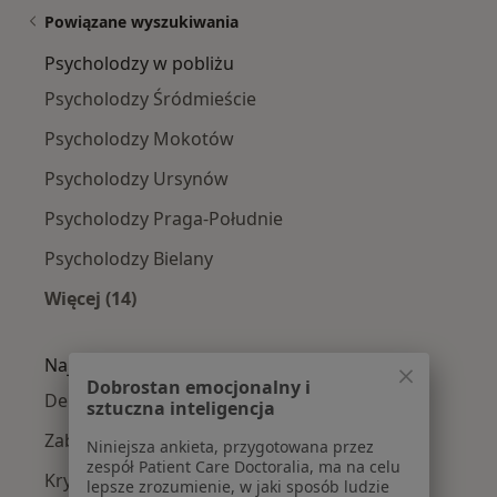
Powiązane wyszukiwania
Psycholodzy w pobliżu
Psycholodzy Śródmieście
Psycholodzy Mokotów
Psycholodzy Ursynów
Psycholodzy Praga-Południe
Psycholodzy Bielany
Więcej (14)
Więcej w kategorii: Psycholodzy w pobliżu
Najczęście leczone choroby
Dobrostan emocjonalny i
Depresja w Warszawie
sztuczna inteligencja
Zaburzenia lękowe w Warszawie
Niniejsza ankieta, przygotowana przez
zespół Patient Care Doctoralia, ma na celu
Kryzys emocjonalny w Warszawie
lepsze zrozumienie, w jaki sposób ludzie