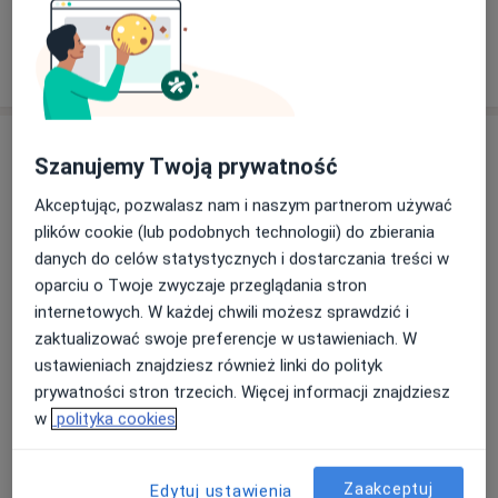
W jaki sposób ustalane są ceny?
Adresy (2)
Szanujemy Twoją prywatność
Adres
Online
Akceptując, pozwalasz nam i naszym partnerom używać
plików cookie (lub podobnych technologii) do zbierania
danych do celów statystycznych i dostarczania treści w
Gabinet Psychoterapii Vertus Magdaleny
oparciu o Twoje zwyczaje przeglądania stron
Romaniuk
internetowych. W każdej chwili możesz sprawdzić i
Cieszyńska 4/43,
Mokotów
, 02-716
Warszawa
zaktualizować swoje preferencje w ustawieniach. W
ustawieniach znajdziesz również linki do polityk
prywatności stron trzecich. Więcej informacji znajdziesz
Powiększ mapę
otwiera się w nowej karcie
w
polityka cookies
Dostępność
Pokaż kalendarz
Zaakceptuj
Edytuj ustawienia