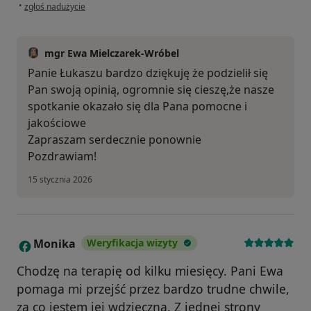
w opinii użytkownika ŁUKASZ
•
zgłoś nadużycie
mgr Ewa Mielczarek-Wróbel
Panie Łukaszu bardzo dziękuję że podzielił się
Pan swoją opinią, ogromnie się cieszę,że nasze
spotkanie okazało się dla Pana pomocne i
jakościowe
Zapraszam serdecznie ponownie
Pozdrawiam!
15 stycznia 2026
Monika
Weryfikacja wizyty
M
Chodzę na terapię od kilku miesięcy. Pani Ewa
pomaga mi przejść przez bardzo trudne chwile,
za co jestem jej wdzięczna. Z jednej strony