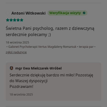
Antoni Witkowski
Weryfikacja wizyty
A
Świetna Pani psycholog, razem z dziewczyną
serdecznie polecamy ;)
18 września 2025
•
Gabinet Psychoterapii Vertus Magdaleny Romaniuk
•
terapia par
•
w opinii użytkownika Antoni Witkowski
zgłoś nadużycie
mgr Ewa Mielczarek-Wróbel
Serdecznie dziękuję bardzo mi miło! Pozostaję
do Waszej dyspozycji
Pozdrawiam!
18 września 2025