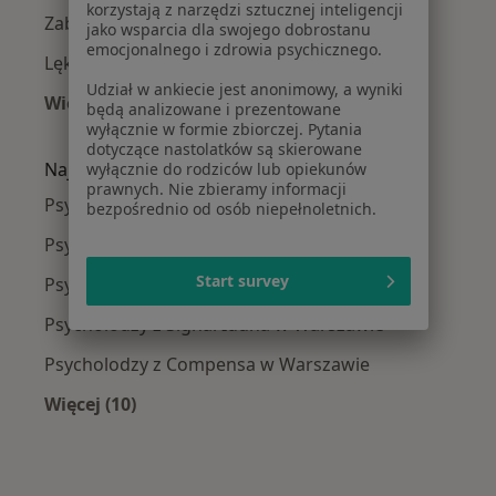
korzystają z narzędzi sztucznej inteligencji
Zaburzenia nastroju w Warszawie
jako wsparcia dla swojego dobrostanu
emocjonalnego i zdrowia psychicznego.
Lęki w Warszawie
Udział w ankiecie jest anonimowy, a wyniki
Więcej (15)
będą analizowane i prezentowane
Więcej w kategorii: Najczęście leczone chorob
wyłącznie w formie zbiorczej. Pytania
dotyczące nastolatków są skierowane
Najpopularniejsze ubezpieczenia
wyłącznie do rodziców lub opiekunów
prawnych. Nie zbieramy informacji
Psycholodzy z Medicover w Warszawie
bezpośrednio od osób niepełnoletnich.
Psycholodzy z Allianz w Warszawie
Start survey
Psycholodzy z INTER Polska w Warszawie
Psycholodzy z Signal Iduna w Warszawie
Psycholodzy z Compensa w Warszawie
Więcej (10)
Więcej w kategorii: Najpopularniejsze ubezpi