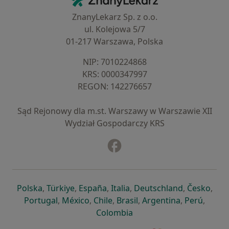
ZnanyLekarz Sp. z o.o.
ul. Kolejowa 5/7
01-217 Warszawa, Polska
NIP: ⁠7010224868
KRS: ⁠0000347997
REGON: ⁠142276657
Sąd Rejonowy dla m.st. Warszawy w Warszawie XII
Wydział Gospodarczy KRS
Facebook
otwiera się w nowej karcie
otwiera się w nowej karcie
otwiera się w nowej karcie
otwiera się w nowej karcie
otwiera się w nowej karci
otwiera się
otwi
Polska
,
Türkiye
,
España
,
Italia
,
Deutschland
,
Česko
,
otwiera się w nowej karcie
otwiera się w nowej karcie
otwiera się w nowej karcie
otwiera się w nowej kar
otwiera się 
otwier
Portugal
,
México
,
Chile
,
Brasil
,
Argentina
,
Perú
,
otwiera się w nowej karc
Colombia