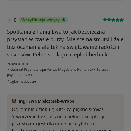
E
Weryfikacja wizyty
Spotkania z Panią Ewą to jak bezpieczna
przystań w czasie burzy. Miejsce na smutki i żale
bez oceniania ale też na świętowanie radości i
sukcesów. Pełne spokoju, ciepła i herbatki.
28 maja 2026
•
Gabinet Psychoterapii Vertus Magdaleny Romaniuk
•
Terapia
psychologiczna
w opinii użytkownika E
•
zgłoś nadużycie
mgr Ewa Mielczarek-Wróbel
Ogromnie dziękuję &lt;3 za piękne słowa!
Stworzenie bezpiecznej i pełnej akceptacji
przestrzeni jest dla mnie priorytetem,
E… dziękuję za zaangażowanie w nasz proces i