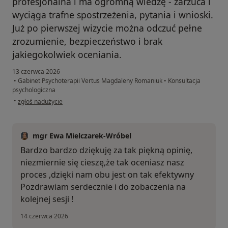
profesjonalna i ma ogromną wiedzę - zarzuca i
wyciąga trafne spostrzeżenia, pytania i wnioski.
Już po pierwszej wizycie można odczuć pełne
zrozumienie, bezpieczeństwo i brak
jakiegokolwiek oceniania.
13 czerwca 2026
•
Gabinet Psychoterapii Vertus Magdaleny Romaniuk
•
Konsultacja
psychologiczna
w opinii użytkownika Paulina
•
zgłoś nadużycie
mgr Ewa Mielczarek-Wróbel
Bardzo bardzo dziękuję za tak piękną opinię,
niezmiernie się cieszę,że tak oceniasz nasz
proces ,dzięki nam obu jest on tak efektywny
Pozdrawiam serdecznie i do zobaczenia na
kolejnej sesji !
14 czerwca 2026