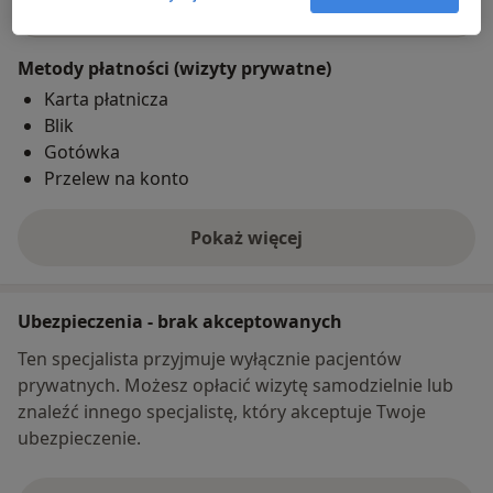
Metody płatności (wizyty prywatne)
Karta płatnicza
Blik
Gotówka
Przelew na konto
Pokaż więcej
o adresie
Ubezpieczenia - brak akceptowanych
Ten specjalista przyjmuje wyłącznie pacjentów
prywatnych. Możesz opłacić wizytę samodzielnie lub
znaleźć innego specjalistę, który akceptuje Twoje
ubezpieczenie.