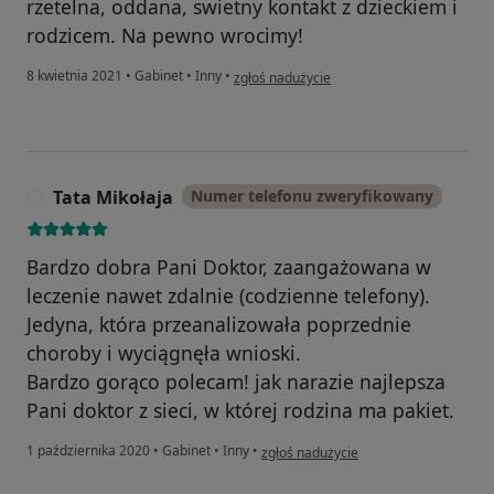
rzetelna, oddana, swietny kontakt z dzieckiem i
rodzicem. Na pewno wrocimy!
w opinii użytkownika Mama Felki
8 kwietnia 2021
•
Gabinet
•
Inny
•
zgłoś nadużycie
Tata Mikołaja
Numer telefonu zweryfikowany
T
Bardzo dobra Pani Doktor, zaangażowana w
leczenie nawet zdalnie (codzienne telefony).
Jedyna, która przeanalizowała poprzednie
choroby i wyciągnęła wnioski.
Bardzo gorąco polecam! jak narazie najlepsza
Pani doktor z sieci, w której rodzina ma pakiet.
w opinii użytkownika Tata Mikołaja
1 października 2020
•
Gabinet
•
Inny
•
zgłoś nadużycie