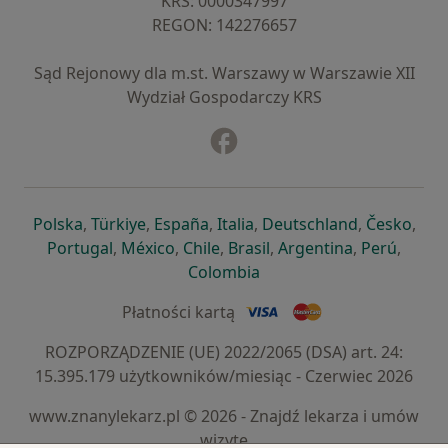
KRS: ⁠0000347997
REGON: ⁠142276657
Sąd Rejonowy dla m.st. Warszawy w Warszawie XII
Wydział Gospodarczy KRS
Facebook
otwiera się w nowej karcie
otwiera się w nowej karcie
otwiera się w nowej karcie
otwiera się w nowej karcie
otwiera się w nowej karci
otwiera się
otwi
Polska
,
Türkiye
,
España
,
Italia
,
Deutschland
,
Česko
,
otwiera się w nowej karcie
otwiera się w nowej karcie
otwiera się w nowej karcie
otwiera się w nowej kar
otwiera się 
otwier
Portugal
,
México
,
Chile
,
Brasil
,
Argentina
,
Perú
,
otwiera się w nowej karc
Colombia
Płatności kartą
ROZPORZĄDZENIE (UE) 2022/2065 (DSA) art. 24:
15.395.179 użytkowników/miesiąc - Czerwiec 2026
www.znanylekarz.pl © 2026 - Znajdź lekarza i umów
wizytę