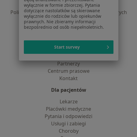
Polityka prywatności profesjonalistów
wyłącznie w formie zbiorczej. Pytania
dotyczące nastolatków są skierowane
Polityka prywatności dla profesjonalistów, których
wyłącznie do rodziców lub opiekunów
dane pozyskaliśmy samodzielnie
prawnych. Nie zbieramy informacji
Polityka cookies
bezpośrednio od osób niepełnoletnich.
Jak działają wyniki wyszukiwania
Dostępność
Start survey
O nas
Praca
Rekrutujemy!
Partnerzy
Centrum prasowe
Kontakt
Dla pacjentów
Lekarze
Placówki medyczne
Pytania i odpowiedzi
Usługi i zabiegi
Choroby