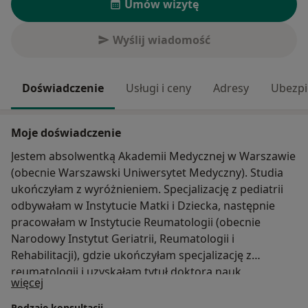
Umów wizytę
Wyślij wiadomość
Doświadczenie
Usługi i ceny
Adresy
Ubezpi
Moje doświadczenie
Jestem absolwentką Akademii Medycznej w Warszawie
(obecnie Warszawski Uniwersytet Medyczny). Studia
ukończyłam z wyróżnieniem. Specjalizację z pediatrii
odbywałam w Instytucie Matki i Dziecka, następnie
pracowałam w Instytucie Reumatologii (obecnie
Narodowy Instytut Geriatrii, Reumatologii i
Rehabilitacji), gdzie ukończyłam specjalizację z
reumatologii i uzyskałam tytuł doktora nauk
O mnie
więcej
medycznych na podstawie rozprawy doktorskiej
„Ocena ryzyka miażdżycy u dzieci z młodzieńczym
Rodzaje konsultacji