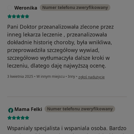
Weronika
Numer telefonu zweryfikowany
W
Pani Doktor przeanalizowała zlecone przez
inneg lekarza leczenie , przeanalizowała
dokładnie historię choroby, była wnikliwa,
przeprowadziła szczegółowy wywiad,
szczegółowo wytłumaczyła dalsze kroki w
leczeniu, dlatego daję najwyższą ocenę.
w opinii użytkownika Weronika
3 kwietnia 2025
•
W innym miejscu
•
Inny
•
zgłoś nadużycie
Mama Felki
Numer telefonu zweryfikowany
M
Wspanialy specjalista i wspaniala osoba. Bardzo