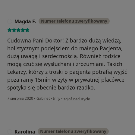
Magda F.
Numer telefonu zweryfikowany
M
Cudowna Pani Doktor! Z bardzo dużą wiedzą,
holistycznym podejściem do małego Pacjenta,
dużą uwagą i serdecznością. Również rodzice
mogą czuć się wysłuchani i zrozumiani. Takich
Lekarzy, którzy z troski o pacjenta potrafią wyjść
poza ramy 15min wizyty w prywatnej placówce
spotyka się obecnie bardzo rzadko.
w opinii użytkownika Magda F.
7 sierpnia 2020
•
Gabinet
•
Inny
•
zgłoś nadużycie
Karolina
Numer telefonu zweryfikowany
K