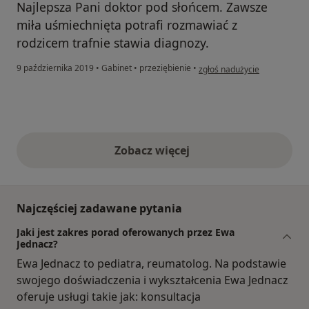
Najlepsza Pani doktor pod słońcem. Zawsze
miła uśmiechnięta potrafi rozmawiać z
rodzicem trafnie stawia diagnozy.
w opinii użytkownika Rodzic
9 października 2019
•
Gabinet
•
przeziębienie
•
zgłoś nadużycie
Zobacz więcej
opinie powyżej
Najczęściej zadawane pytania
Jaki jest zakres porad oferowanych przez Ewa
Jednacz?
Ewa Jednacz to pediatra, reumatolog. Na podstawie
swojego doświadczenia i wykształcenia Ewa Jednacz
oferuje usługi takie jak: konsultacja