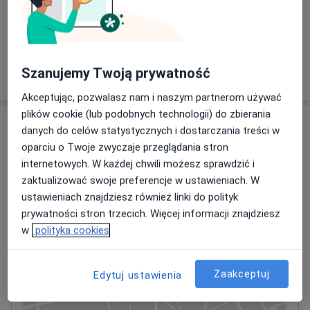
Kwalifikacja do szczepienia ochronnego
258 zł
Szczegóły
Szanujemy Twoją prywatność
W jaki sposób ustalane są ceny?
Akceptując, pozwalasz nam i naszym partnerom używać
plików cookie (lub podobnych technologii) do zbierania
Adresy (2)
danych do celów statystycznych i dostarczania treści w
oparciu o Twoje zwyczaje przeglądania stron
Adres 1
Adres 2
internetowych. W każdej chwili możesz sprawdzić i
zaktualizować swoje preferencje w ustawieniach. W
ustawieniach znajdziesz również linki do polityk
Centrum Medyczne enel-med - Oddział
prywatności stron trzecich. Więcej informacji znajdziesz
Przyokopowa
w
polityka cookies
Przyokopowa 31,
Wola
, 01-208
Warszawa
Zaakceptuj
Edytuj ustawienia
Powiększ mapę
otwiera się w nowej karcie