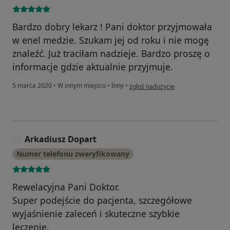
Bardzo dobry lekarz ! Pani doktor przyjmowała
w enel medzie. Szukam jej od roku i nie mogę
znaleźć. Już traciłam nadzieje. Bardzo proszę o
informacje gdzie aktualnie przyjmuje.
w opinii użytkownika Karolina
5 marca 2020
•
W innym miejscu
•
Inny
•
zgłoś nadużycie
Arkadiusz Dopart
A
Numer telefonu zweryfikowany
Rewelacyjna Pani Doktor.
Super podejście do pacjenta, szczegółowe
wyjaśnienie zaleceń i skuteczne szybkie
leczenie.