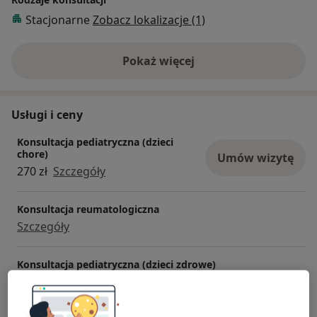
idiopatycznym zapaleniem stawów”
Stacjonarne
Zobacz lokalizacje (1)
Pokaż więcej
o doświadczeniu
Usługi i ceny
Konsultacja pediatryczna (dzieci
chore)
Umów wizytę
270 zł
Szczegóły
Konsultacja reumatologiczna
Szczegóły
Konsultacja pediatryczna (dzieci zdrowe)
286 zł
Szczegóły