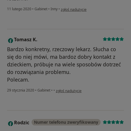
w opinii użytkownika Arkadiusz Dopart
11 lutego 2020
•
Gabinet
•
Inny
•
zgłoś nadużycie
Tomasz K.
T
Bardzo konkretny, rzeczowy lekarz. Słucha co
się do niej mówi, ma bardoz dobry kontakt z
dzieckiem, próbuje na wiele sposobów dotrzeć
do rozwiązania problemu.
Polecam.
w opinii użytkownika Tomasz K.
29 stycznia 2020
•
Gabinet
•
•
zgłoś nadużycie
Rodzic
Numer telefonu zweryfikowany
R