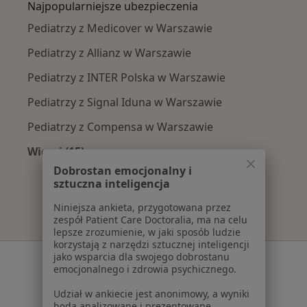
Najpopularniejsze ubezpieczenia
Pediatrzy z Medicover w Warszawie
Pediatrzy z Allianz w Warszawie
Pediatrzy z INTER Polska w Warszawie
Pediatrzy z Signal Iduna w Warszawie
Pediatrzy z Compensa w Warszawie
Więcej (15)
Więcej w kategorii: Najpopularniejsze ubezpi
Dobrostan emocjonalny i
sztuczna inteligencja
Niniejsza ankieta, przygotowana przez
zespół Patient Care Doctoralia, ma na celu
lepsze zrozumienie, w jaki sposób ludzie
korzystają z narzędzi sztucznej inteligencji
jako wsparcia dla swojego dobrostanu
Serwis
emocjonalnego i zdrowia psychicznego.
Regulamin
Udział w ankiecie jest anonimowy, a wyniki
Polityka prywatności pacjentów
będą analizowane i prezentowane