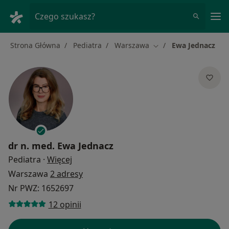
Me
Czego szukasz?
Strona Główna
Pediatra
Warszawa
Ewa Jednacz
Zmień miasto
dr n. med.
Ewa Jednacz
O specjalizacjach
Pediatra
·
Więcej
Warszawa
2 adresy
Nr PWZ: 1652697
12 opinii