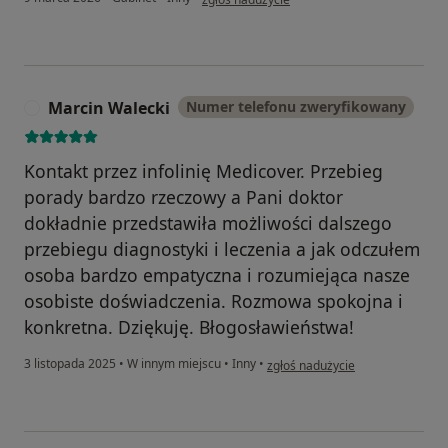
Marcin Walecki
Numer telefonu zweryfikowany
M
Kontakt przez infolinię Medicover. Przebieg
porady bardzo rzeczowy a Pani doktor
dokładnie przedstawiła możliwości dalszego
przebiegu diagnostyki i leczenia a jak odczułem
osoba bardzo empatyczna i rozumiejąca nasze
osobiste doświadczenia. Rozmowa spokojna i
konkretna. Dziękuję. Błogosławieństwa!
w opinii użytkownika Marcin Wal
3 listopada 2025
•
W innym miejscu
•
Inny
•
zgłoś nadużycie