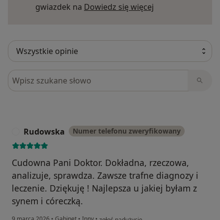
Dowiedz się więce
gwiazdek na
Dowiedz się więcej
Szukaj w opiniach
Rudowska
Numer telefonu zweryfikowany
R
Cudowna Pani Doktor. Dokładna, rzeczowa,
analizuje, sprawdza. Zawsze trafne diagnozy i
leczenie. Dziękuję ! Najlepsza u jakiej byłam z
synem i córeczką.
w opinii użytkownika Rudowska
9 marca 2026
•
Gabinet
•
Inny
•
zgłoś nadużycie