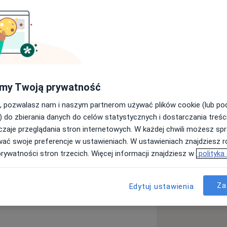
języku angielskim.
jalistką chorób wewnętrznych,
ch schorzeń internistycznych osób
ń zawodowych to diagnostyka i terapia
órnego (głównie hormonozależnego,
my Twoją prywatność
 obturacyjnym bezdechem sennym).
, pozwalasz nam i naszym partnerom używać plików cookie (lub p
olwentką Wydziału Lekarskiego
) do zbierania danych do celów statystycznych i dostarczania treśc
. W 2013 roku uzyskała tytuł
zaje przeglądania stron internetowych. W każdej chwili możesz spr
 roku ukończyła szkolenie
wać swoje preferencje w ustawieniach. W ustawieniach znajdziesz ró
ii. Ponadto w 2019 roku uzyskała tytuł
prywatności stron trzecich. Więcej informacji znajdziesz w
polityka
uł magistra edukacji klinicznej na
ergia na leki
Alergia pokarmowa
-2023, będąc asystentem w Katedrze i
a11y_sr_more_diseases
111
 Uniwersytetu Medycznego w Lublinie,
Za
Edytuj ustawienia
nku lekarskiego m.in. z zakresu
ternie. Od 2021 roku jest starszym
ch z Pododdziałem Chorób