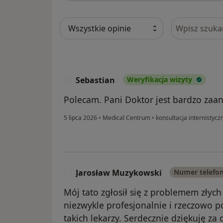
Szukaj w opi
Sebastian
Weryfikacja wizyty
S
Polecam. Pani Doktor jest bardzo zaa
5 lipca 2026
•
Medical Centrum
•
konsultacja internistycz
Jarosław Muzykowski
Numer telefo
J
Mój tato zgłosił się z problemem złyc
niezwykle profesjonalnie i rzeczowo 
takich lekarzy. Serdecznie dziękuję za 