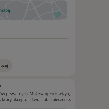
 mapę
wiera się w nowej karcie
ęcej
adresie
h
ntów prywatnych. Możesz opłacić wizytę
ę, który akceptuje Twoje ubezpieczenie.