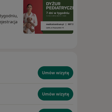
 tygodniu,
ejestracja
Umów wizytę
Umów wizytę