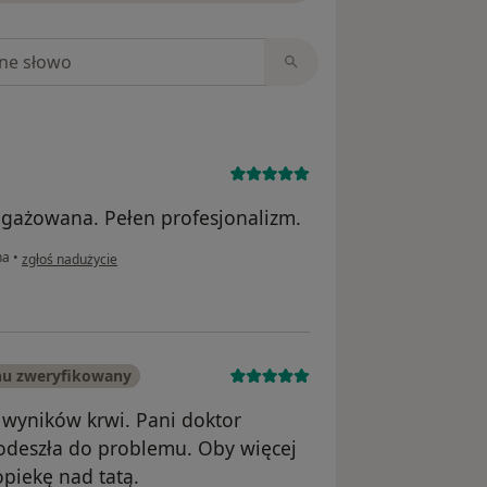
niach
ngażowana. Pełen profesjonalizm.
w opinii użytkownika Sebastian
na
•
zgłoś nadużycie
nu zweryfikowany
h wyników krwi. Pani doktor
podeszła do problemu. Oby więcej
opiekę nad tatą.