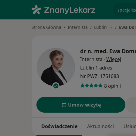
specjaliz
Strona Główna
Internista
Lublin
Ewa Do
Zmień miast
dr n. med.
Ewa Doma
O spec
Internista
·
Więcej
Lublin
1 adres
Nr PWZ: 1751083
8 opinii
Umów wizytę
Doświadczenie
Aktualności
Usług