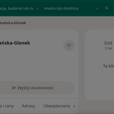
acja, badanie lub nazwisko
miasto lub dzielnica
mańska-Glonek
o
ńska-Glonek
Dziś
5 Sie
jalizacjach
Ta kl
Wyślij wiadomość
i i ceny
Adresy
Ubezpieczenia
Opinie (8)