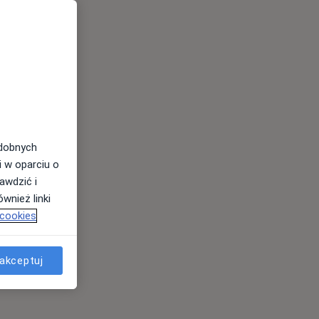
odobnych
i w oparciu o
awdzić i
wnież linki
 cookies
akceptuj