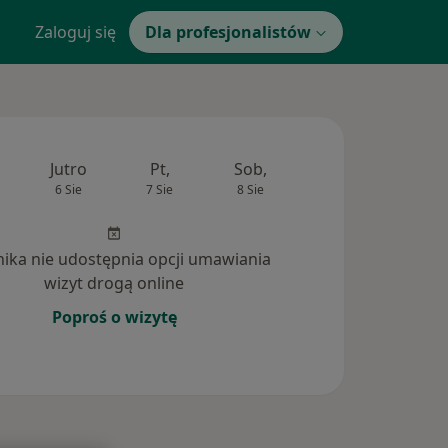
Zaloguj się
Dla profesjonalistów
Jutro
Pt,
Sob,
Ndz,
Pon
6 Sie
7 Sie
8 Sie
9 Sie
10 Si
inika nie udostępnia opcji umawiania
wizyt drogą online
Poproś o wizytę