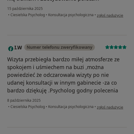
15 października 2025
w opinii użytkownika P
•
Ciesielska Psycholog
•
Konsultacja psychologiczna
•
zgłoś nadużycie
I.W
Numer telefonu zweryfikowany
I
Wizyta przebiegła bardzo miłej atmosferze ze
spokojem i uśmiechem na buzi ,można
powiedzieć że odczarowała wizyty po nie
udanej konsultacji w innym gabinecie -za co
bardzo dziękuję .Psycholog godny polecenia
8 października 2025
w opinii użytkownika I
•
Ciesielska Psycholog
•
Konsultacja psychologiczna
•
zgłoś nadużycie