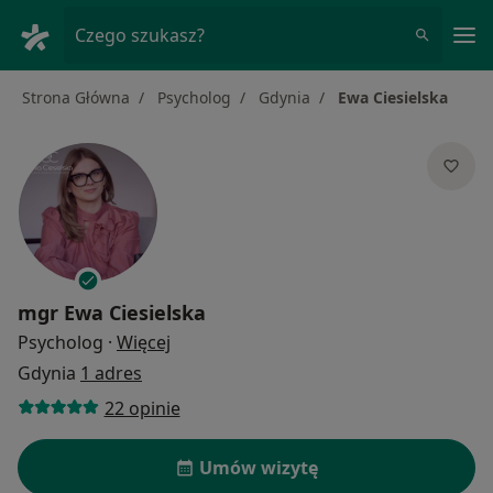
Me
Czego szukasz?
Strona Główna
Psycholog
Gdynia
Ewa Ciesielska
mgr
Ewa Ciesielska
O specjalizacjach
Psycholog
·
Więcej
Gdynia
1 adres
22 opinie
Umów wizytę