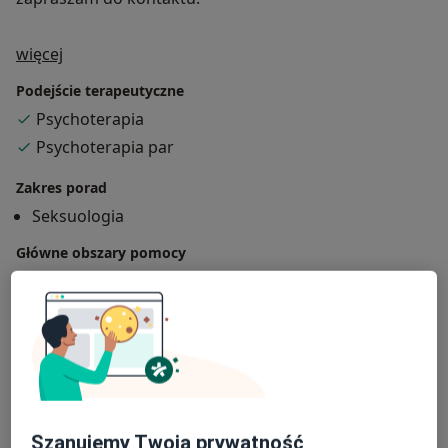
O mnie
więcej
Podejście terapeutyczne
Psychoterapia
Psychoterapia par
Zakres porad
Seksuologia
Główne obszary pomocy
Zaburzenia lękowe
Zaburzenia seksualne
Zaburzenia nastroju
Zaburzenia osobowości
a11y_sr_more_diseases
Zaburzenia psychiczne
+22
Pacjenci których przyjmuję
Dorośli (Tylko pod niektórymi adresami)
Szanujemy Twoją prywatność