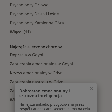
Psycholodzy Orłowo
Psycholodzy Działki Leśne
Psycholodzy Kamienna Góra
Więcej (11)
Więcej w kategorii: Psycholodzy w pobliżu
Najczęście leczone choroby
Depresja w Gdyni
Zaburzenia emocjonalne w Gdyni
Kryzys emocjonalny w Gdyni
Zaburzenia nastroju w Gdyni
Dobrostan emocjonalny i
Zaburzenia lękowe w Gdyni
sztuczna inteligencja
Więcej (15)
Niniejsza ankieta, przygotowana przez
Więcej w kategorii: Najczęście leczone chorob
zespół Patient Care Doctoralia, ma na celu