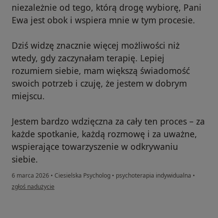
niezależnie od tego, którą drogę wybiorę, Pani
Ewa jest obok i wspiera mnie w tym procesie.
Dziś widzę znacznie więcej możliwości niż
wtedy, gdy zaczynałam terapię. Lepiej
rozumiem siebie, mam większą świadomość
swoich potrzeb i czuję, że jestem w dobrym
miejscu.
Jestem bardzo wdzięczna za cały ten proces – za
każde spotkanie, każdą rozmowę i za uważne,
wspierające towarzyszenie w odkrywaniu
siebie.
6 marca 2026
•
Ciesielska Psycholog
•
psychoterapia indywidualna
•
w opinii użytkownika Daria
zgłoś nadużycie