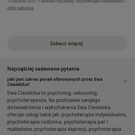
13 sierpnia 2025
•
Ciesielska Psycholog
•
psychoterapia indywidualna
•
w opinii użytkownika Kk
zgłoś nadużycie
Zobacz więcej
opinie powyżej
Najczęściej zadawane pytania
Jaki jest zakres porad oferowanych przez Ewa
Ciesielska?
Ewa Ciesielska to psycholog, seksuolog,
psychoterapeuta. Na podstawie swojego
doświadczenia i wykształcenia Ewa Ciesielska
oferuje usługi takie jak: psychoterapia indywidualna,
psychoterapia rodzinna, psychoterapia par i
małżeństw, psychoterapia depresji, psychoterapia