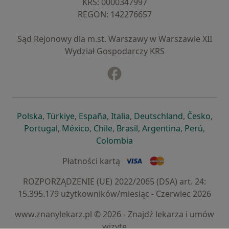
KRS: ⁠0000347997
REGON: ⁠142276657
Sąd Rejonowy dla m.st. Warszawy w Warszawie XII
Wydział Gospodarczy KRS
Facebook
otwiera się w nowej karcie
otwiera się w nowej karcie
otwiera się w nowej karcie
otwiera się w nowej karcie
otwiera się w nowej karci
otwiera się
otwi
Polska
,
Türkiye
,
España
,
Italia
,
Deutschland
,
Česko
,
otwiera się w nowej karcie
otwiera się w nowej karcie
otwiera się w nowej karcie
otwiera się w nowej kar
otwiera się 
otwier
Portugal
,
México
,
Chile
,
Brasil
,
Argentina
,
Perú
,
otwiera się w nowej karc
Colombia
Płatności kartą
ROZPORZĄDZENIE (UE) 2022/2065 (DSA) art. 24:
15.395.179 użytkowników/miesiąc - Czerwiec 2026
www.znanylekarz.pl © 2026 - Znajdź lekarza i umów
wizytę