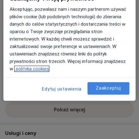
Rodzaje konsultacji
Akceptując, pozwalasz nam i naszym partnerom używać
Stacjonarne
Zobacz lokalizacje (1)
plików cookie (lub podobnych technologii) do zbierania
Konsultacje online
Zobacz kalendarz online
danych do celów statystycznych i dostarczania treści w
oparciu o Twoje zwyczaje przeglądania stron
Zdjęcia i filmy
internetowych. W każdej chwili możesz sprawdzić i
zaktualizować swoje preferencje w ustawieniach. W
ustawieniach znajdziesz również linki do polityk
prywatności stron trzecich. Więcej informacji znajdziesz
w
polityka cookies
Zaakceptuj
Edytuj ustawienia
Zobacz galerię (14)
Pokaż więcej
o doświadczeniu
Usługi i ceny