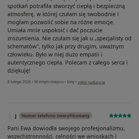
spotkań potrafiła stworzyć ciepłą i bezpieczną
atmosferę, w której czułam się swobodnie i
mogłam pozwolić sobie na różne emocje.
Umiała mnie uspokoić i dać poczucie
zrozumienia. Nie czułam się jak u „specjalisty od
schematów”, tylko jak przy drugim, uważnym
człowieku. Było w niej dużo empatii i
autentycznego ciepła. Polecam z całego serca i
dziękuję!
w opinii użytkownika Dominika
8 lutego 2026
•
W innym miejscu
•
Inny
•
zgłoś nadużycie
J
Numer telefonu zweryfikowany
Pani Ewa dowiodła swojego profesjonalizmu,
wszechstronności, celności we wnioskach i