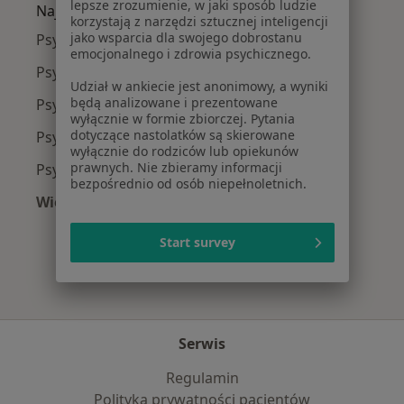
lepsze zrozumienie, w jaki sposób ludzie
Najpopularniejsze ubezpieczenia
korzystają z narzędzi sztucznej inteligencji
jako wsparcia dla swojego dobrostanu
Psycholodzy z Medicover w Gdyni
emocjonalnego i zdrowia psychicznego.
Psycholodzy z TU Zdrowie w Gdyni
Udział w ankiecie jest anonimowy, a wyniki
będą analizowane i prezentowane
Psycholodzy z Allianz w Gdyni
wyłącznie w formie zbiorczej. Pytania
dotyczące nastolatków są skierowane
Psycholodzy z POLMED w Gdyni
wyłącznie do rodziców lub opiekunów
prawnych. Nie zbieramy informacji
Psycholodzy z NFZ w Gdyni
bezpośrednio od osób niepełnoletnich.
Więcej (2)
Więcej w kategorii: Najpopularniejsze ubezpie
Start survey
Serwis
Regulamin
Polityka prywatności pacjentów