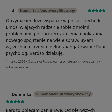
A.
Numer telefonu zweryfikowany
A
Otrzymałam duże wsparcie w postaci: technik
umożliwiających radzenie sobie z moimi
problemami, poczucia zrozumienia i pokazania
nowego spojrzenie na wiele spraw. Byłam
wysłuchana i czułam pełne zaangażowanie Pani
psycholog. Bardzo dziękuję.
1 marca 2026
•
Ciesielska Psycholog
•
psychoterapia indywidualna
•
w opinii użytkownika A.
zgłoś nadużycie
Dominika
Numer telefonu zweryfikowany
D
Bardzo polecam panią Ewę. Od pierwszych