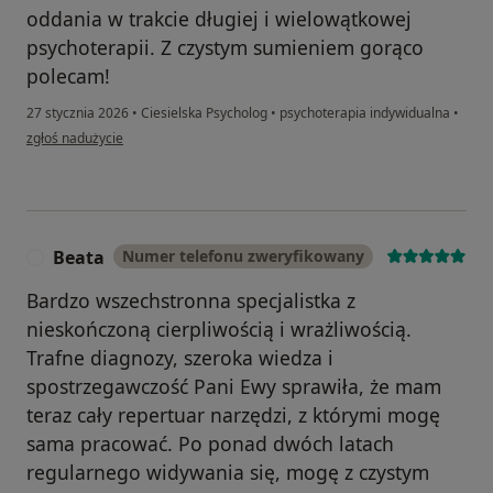
oddania w trakcie długiej i wielowątkowej
psychoterapii. Z czystym sumieniem gorąco
polecam!
27 stycznia 2026
•
Ciesielska Psycholog
•
psychoterapia indywidualna
•
w opinii użytkownika J
zgłoś nadużycie
Beata
Numer telefonu zweryfikowany
B
Bardzo wszechstronna specjalistka z
nieskończoną cierpliwością i wrażliwością.
Trafne diagnozy, szeroka wiedza i
spostrzegawczość Pani Ewy sprawiła, że mam
teraz cały repertuar narzędzi, z którymi mogę
sama pracować. Po ponad dwóch latach
regularnego widywania się, mogę z czystym