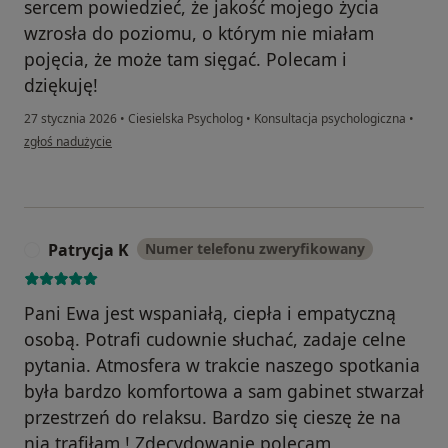
sercem powiedzieć, że jakość mojego życia
wzrosła do poziomu, o którym nie miałam
pojęcia, że może tam sięgać. Polecam i
dziękuję!
27 stycznia 2026
•
Ciesielska Psycholog
•
Konsultacja psychologiczna
•
w opinii użytkownika Beata
zgłoś nadużycie
Patrycja K
Numer telefonu zweryfikowany
P
Pani Ewa jest wspaniałą, ciepła i empatyczną
osobą. Potrafi cudownie słuchać, zadaje celne
pytania. Atmosfera w trakcie naszego spotkania
była bardzo komfortowa a sam gabinet stwarzał
przestrzeń do relaksu. Bardzo się cieszę że na
nią trafiłam ! Zdecydowanie polecam