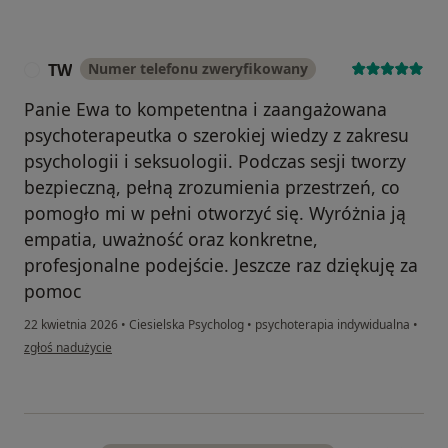
TW
Numer telefonu zweryfikowany
T
Panie Ewa to kompetentna i zaangażowana
psychoterapeutka o szerokiej wiedzy z zakresu
psychologii i seksuologii. Podczas sesji tworzy
bezpieczną, pełną zrozumienia przestrzeń, co
pomogło mi w pełni otworzyć się. Wyróżnia ją
empatia, uważność oraz konkretne,
profesjonalne podejście. Jeszcze raz dziękuję za
pomoc
22 kwietnia 2026
•
Ciesielska Psycholog
•
psychoterapia indywidualna
•
w opinii użytkownika TW
zgłoś nadużycie