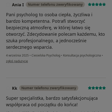
Ania I
Numer telefonu zweryfikowany
A
Pani psycholog to osoba ciepła, życzliwa i
bardzo kompetentna. Potrafi stworzyć
bezpieczną atmosferę, w której łatwo się
otworzyć. Zdecydowanie polecam każdemu, kto
szuka profesjonalnego, a jednocześnie
serdecznego wsparcia.
4 września 2025
•
Ciesielska Psycholog
•
Konsultacja psychologiczna
•
w opinii użytkownika Ania I
zgłoś nadużycie
Kk
Numer telefonu zweryfikowany
K
Super specjalistka, bardzo satysfakcjonująca
współpraca od początku do końca!