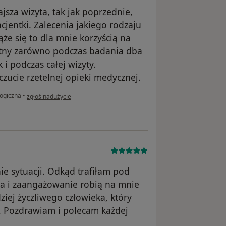
sza wizyta, tak jak poprzednie,
cjentki. Zalecenia jakiego rodzaju
że się to dla mnie korzyścią na
katny zarówno podczas badania dba
 i podczas całej wizyty.
czucie rzetelnej opieki medycznej.
w opinii użytkownika Daria
logiczna
•
zgłoś nadużycie
ie sytuacji. Odkąd trafiłam pod
za i zaangażowanie robią na mnie
iej życzliwego człowieka, który
. Pozdrawiam i polecam każdej