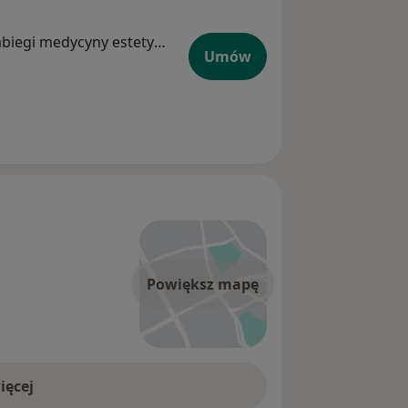
nież od nich podziękowania i
ć
Ginekolog, Lekarz wykonujący zabiegi medycyny estetycznej
Umów
Powiększ mapę
ięcej