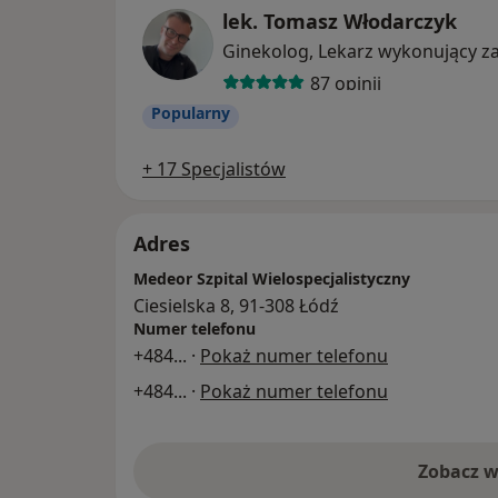
polecają nas najbliższym. Otrzymujemy rów
lek. Tomasz Włodarczyk
pozytywne opinie, które możesz przeczyta
87 opinii
Popularny
+ 17 Specjalistów
Adres
Medeor Szpital Wielospecjalistyczny
Ciesielska 8, 91-308 Łódź
Numer telefonu
+484
... ·
Pokaż numer telefonu
+484
... ·
Pokaż numer telefonu
Zobacz w