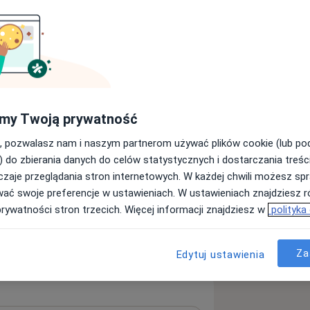
ą wiedzę na Tobie
swoich dziedzinach, którzy skupiają
ie lekarskie na Tobie. Należą do
 w zjazdach, sympozjach, udzielają się
my Twoją prywatność
zona jest licznymi dyplomami i
edycyny Płodowej w przypadku lekarzy
, pozwalasz nam i naszym partnerom używać plików cookie (lub p
Pokaż wszystkie
arodowego Konsultanta Laktacyjnego
) do zbierania danych do celów statystycznych i dostarczania treśc
ch). Większość z lekarzy posiada
zaje przeglądania stron internetowych. W każdej chwili możesz spr
Ortopedia
Chirurgia
Psychiatria
anych ośrodkach medycznych w Polsce.
wać swoje preferencje w ustawieniach. W ustawieniach znajdziesz ró
 zadanie spełniać jeden cel:
prywatności stron trzecich. Więcej informacji znajdziesz w
polityka
acjentów takich jak Ty.
ięcej
y
Za
Edytuj ustawienia
my pochwalić się nowoczesną
k w branży medycznej. Dysponujemy
amerykańskiej firmy Hill-Rom.