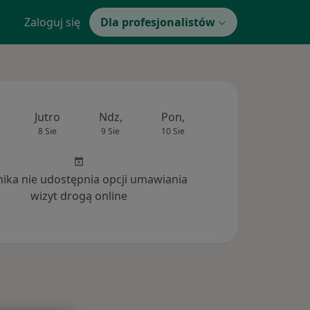
Zaloguj się
Dla profesjonalistów
Jutro
Ndz,
Pon,
Wt,
Śr,
8 Sie
9 Sie
10 Sie
11 Sie
12 Si
inika nie udostępnia opcji umawiania
wizyt drogą online