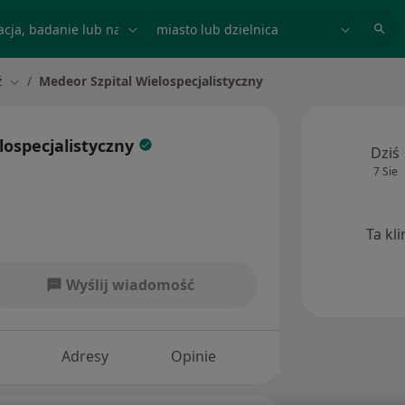
acja, badanie lub nazwisko
miasto lub dzielnica
ź
Medeor Szpital Wielospecjalistyczny
asto
Zmień miasto
lospecjalistyczny
Dziś
7 Sie
Ta kl
Wyślij wiadomość
Adresy
Opinie