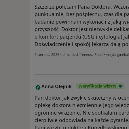
Szczerze polecam Pana Doktora. Wczoraj
punktualnie, bez pośpiechu, czas dla pa
badanie powinnam wykonać i z jaką wią
przyszłość. Doktor jest niezwykle deli
o komfort pacjentki (USG i cytologia) jak
Doświadczenie i spokój lekarza dają po
6 sierpnia 2026
•
dr n. med. Ireneusz Połać
•
wizyta gineko
Anna Olejnik
Weryfikacja wizyty
A
Pan doktor jak zwykle skuteczny w ocen
opiekę doktora niezmiennie Jego wied
ogromne wrażenie. Nie spotkałam bardz
cierpliwie odpowiada na każde pytanie
Pani wizytę u doktora Kopydłowskiego.