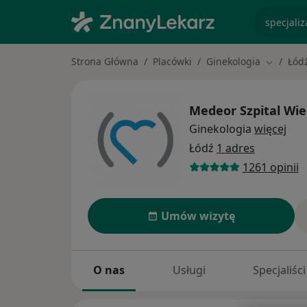
specjaliz
Strona Główna
Placówki
Ginekologia
Łód
Zmień mi
Medeor Szpital Wie
Ginekologia
więcej
Łódź
1 adres
1261 opinii
Umów wizytę
O nas
Usługi
Specjaliści