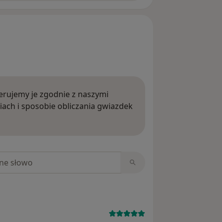
rujemy je zgodnie z naszymi
iach i sposobie obliczania gwiazdek
ięcej o opiniach
niach