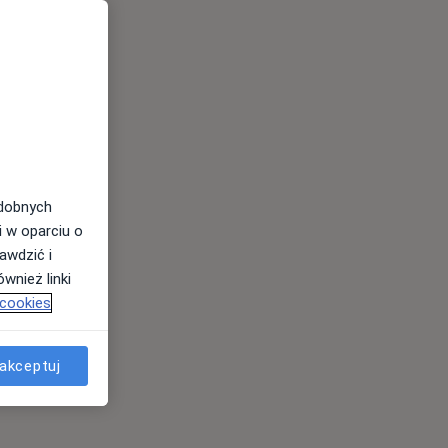
odobnych
i w oparciu o
awdzić i
wnież linki
 cookies
akceptuj