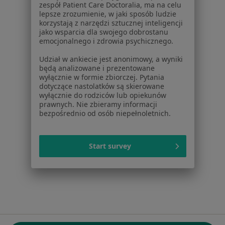
zespół Patient Care Doctoralia, ma na celu
ul. Kolejowa 5/7
lepsze zrozumienie, w jaki sposób ludzie
01-217 Warszawa, Polska
korzystają z narzędzi sztucznej inteligencji
jako wsparcia dla swojego dobrostanu
emocjonalnego i zdrowia psychicznego.
NIP: ⁠7010224868
KRS: ⁠0000347997
Udział w ankiecie jest anonimowy, a wyniki
REGON: ⁠142276657
będą analizowane i prezentowane
wyłącznie w formie zbiorczej. Pytania
dotyczące nastolatków są skierowane
Sąd Rejonowy dla m.st. Warszawy w Warszawie XII
wyłącznie do rodziców lub opiekunów
Wydział Gospodarczy KRS
prawnych. Nie zbieramy informacji
bezpośrednio od osób niepełnoletnich.
Facebook
otwiera się w nowej karcie
Start survey
otwiera się w nowej karcie
otwiera się w nowej karcie
otwiera się w nowej karcie
otwiera się w nowej karci
otwiera się
otwi
Polska
,
Türkiye
,
España
,
Italia
,
Deutschland
,
Česko
,
otwiera się w nowej karcie
otwiera się w nowej karcie
otwiera się w nowej karcie
otwiera się w nowej kar
otwiera się 
otwier
Portugal
,
México
,
Chile
,
Brasil
,
Argentina
,
Perú
,
otwiera się w nowej karc
Colombia
Płatności kartą