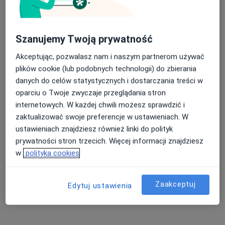
łuszczyca Kraków
Trądzik różowaty Kraków
Nasza średnia ocena na App Store to 4.9 i 4.1 na
Szanujemy Twoją prywatność
Trądzik Kraków
Google Play Store
Akceptując, pozwalasz nam i naszym partnerom używać
łysienie Kraków
plików cookie (lub podobnych technologii) do zbierania
danych do celów statystycznych i dostarczania treści w
Więcej (15)
oparciu o Twoje zwyczaje przeglądania stron
Więcej w kategorii: Najczęście leczone chorob
internetowych. W każdej chwili możesz sprawdzić i
zaktualizować swoje preferencje w ustawieniach. W
Strona Główna
Dermatolog
Kraków
Nfz
Zmień miasto
Zmień miasto
Zmień mi
ustawieniach znajdziesz również linki do polityk
prywatności stron trzecich. Więcej informacji znajdziesz
w
polityka cookies
Zaakceptuj
Edytuj ustawienia