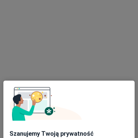
lek. Anna Eremus
·
Więcej
Endokrynolog, Internista
284 opinie
Adres
Online
Pucka 11, I piętro, Wejherowo
•
Mapa
Indywidualna Specjalistyczna Praktyka Lekarska Anna Eremus
Konsultacja endokrynologiczna (kolejna wizyta)
200 zł
Specjalista nie oferuje umawiania online pod tym adresem.
Szanujemy Twoją prywatność
Poproś o wizytę