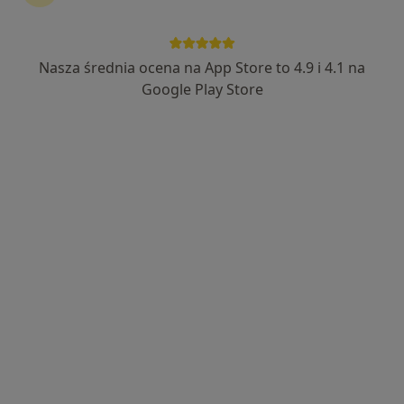
Nasza średnia ocena na App Store to 4.9 i 4.1 na
lek. Małgorzata Dobrosielska-Serafin
Google Play Store
·
Więcej
Endokrynolog, Internista, Androlog
912 opinii
Adres 1
Adres 2
Online
Pomorska 9, Wejherowo
•
Mapa
GABINET PRYWATNY WEJHEROWO NZOZ KASZUBY
Konsultacja endokrynologiczna
250 zł
Specjalista nie oferuje umawiania online pod tym adresem.
Poproś o wizytę