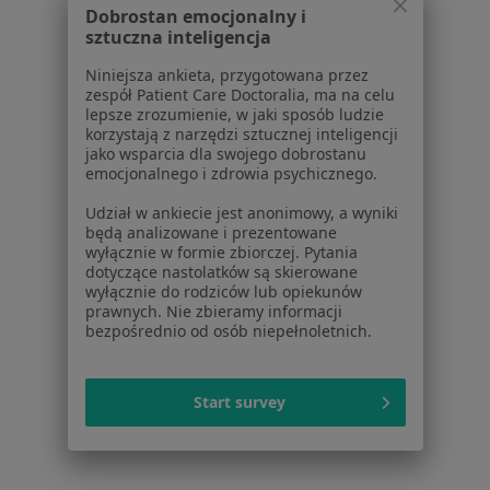
Dobrostan emocjonalny i
Serwis
sztuczna inteligencja
Regulamin
Niniejsza ankieta, przygotowana przez
Polityka prywatności pacjentów
zespół Patient Care Doctoralia, ma na celu
lepsze zrozumienie, w jaki sposób ludzie
Polityka prywatności profesjonalistów
korzystają z narzędzi sztucznej inteligencji
Polityka prywatności dla profesjonalistów, których
jako wsparcia dla swojego dobrostanu
dane pozyskaliśmy samodzielnie
emocjonalnego i zdrowia psychicznego.
Polityka cookies
Udział w ankiecie jest anonimowy, a wyniki
Jak działają wyniki wyszukiwania
będą analizowane i prezentowane
Dostępność
wyłącznie w formie zbiorczej. Pytania
dotyczące nastolatków są skierowane
O nas
wyłącznie do rodziców lub opiekunów
Praca
Rekrutujemy!
prawnych. Nie zbieramy informacji
Partnerzy
bezpośrednio od osób niepełnoletnich.
Centrum prasowe
Kontakt
Start survey
Dla pacjentów
Lekarze