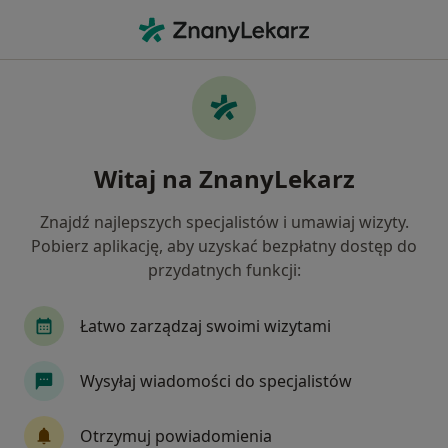
Me
Niedoczynność Tarczycy • Wejherowo, pomorskie
Filtry
• 1
Ubezpieczenie
Map
Niedoczynność tarczycy specjaliści w
Witaj na ZnanyLekarz
Wejherowie
Jak działają wyniki wyszukiwania
Znajdź najlepszych specjalistów i umawiaj wizyty.
Pobierz aplikację, aby uzyskać bezpłatny dostęp do
przydatnych funkcji:
Jakiego specjalisty szukasz?
Endokrynolog
Internista
Ginekolog
Łatwo zarządzaj swoimi wizytami
Wysyłaj wiadomości do specjalistów
Otrzymuj powiadomienia