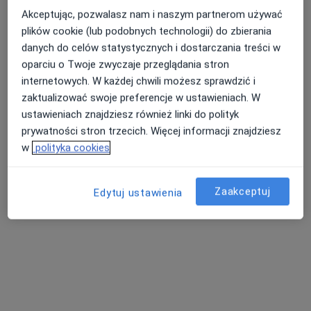
Akceptując, pozwalasz nam i naszym partnerom używać
plików cookie (lub podobnych technologii) do zbierania
danych do celów statystycznych i dostarczania treści w
oparciu o Twoje zwyczaje przeglądania stron
internetowych. W każdej chwili możesz sprawdzić i
zaktualizować swoje preferencje w ustawieniach. W
ustawieniach znajdziesz również linki do polityk
prywatności stron trzecich. Więcej informacji znajdziesz
w
polityka cookies
Bezpieczne płatności
Centrum Wsparcia Rodzin
PorozmawiajMY
Zaakceptuj
Edytuj ustawienia
·
Więcej
Terapia, Psychoterapia, Psychologia dziecięca
161 opinii
Sucharskiego 25, Wejherowo
•
Mapa
Konsultacja dietetyczna
180 zł
Pokaż więcej usług