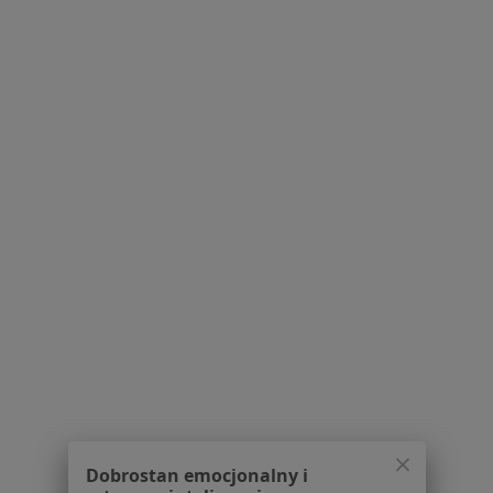
Bezpieczne płatności
mgr Katarzyna Kołodziej-Sulowska
·
Więcej
Dietetyk
118 opinii
Konsultacja online
150 zł
Specjalista nie oferuje umawiania online pod tym adresem.
Poproś o wizytę
Dobrostan emocjonalny i