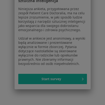
sztuczna inteligencja
Powiązane wyszukiwania
|
Oferty pracy - Dietetyk
Niniejsza ankieta, przygotowana przez
zespół Patient Care Doctoralia, ma na celu
W pobliżu Opola Lubelskiego
lepsze zrozumienie, w jaki sposób ludzie
Dietetycy w Lublinie
korzystają z narzędzi sztucznej inteligencji
jako wsparcia dla swojego dobrostanu
Dietetycy w Puławach
emocjonalnego i zdrowia psychicznego.
Dietetycy w Ostrowcu Świętokrzyskim
Udział w ankiecie jest anonimowy, a wyniki
będą analizowane i prezentowane
Dietetycy w Kraśniku
wyłącznie w formie zbiorczej. Pytania
dotyczące nastolatków są skierowane
Dietetycy w Nałęczowie
wyłącznie do rodziców lub opiekunów
prawnych. Nie zbieramy informacji
Więcej (3)
bezpośrednio od osób niepełnoletnich.
Więcej w kategorii: W pobliżu Opola Lubelskie
Najczęstsze schorzenia
Start survey
Choroba Hashimoto Opole Lubelskie
Niedoczynność tarczycy Opole Lubelskie
Otyłość Opole Lubelskie