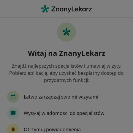
Me
Dietetyk • Opole Lubelskie, lubelskie
Filtry
Mapa
Polecani dietetycy w Opolu Lubelskiym
Witaj na ZnanyLekarz
Jak działają wyniki wyszukiwania
Znajdź najlepszych specjalistów i umawiaj wizyty.
Pobierz aplikację, aby uzyskać bezpłatny dostęp do
przydatnych funkcji:
Łatwo zarządzaj swoimi wizytami
Wysyłaj wiadomości do specjalistów
mgr Marta Baltaziak
·
Więcej
Dietetyk
Otrzymuj powiadomienia