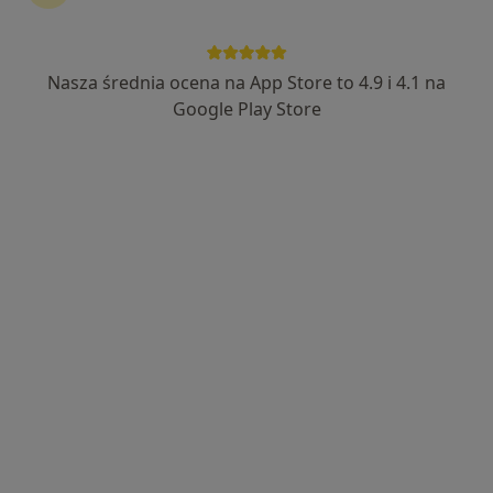
216 opinii
Adres 1
Adres 2
Online
Nasza średnia ocena na App Store to 4.9 i 4.1 na
Google Play Store
Strażacka 2, Opole Lubelskie
•
Mapa
Centrum Medyczne Strażacka
Konsultacja dietetyczna (pierwsza wizyta)
200 zł
Specjalista nie oferuje umawiania online pod tym adresem.
Poproś o wizytę