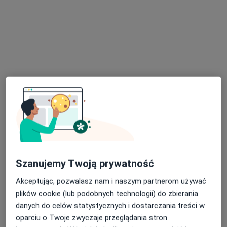
Luxmed - Uzdrowisko Nałęczów
·
Więcej
Dietetyka, Stomatologia, Ortopedia
56 opinii
Adres 1
Adres 2
Adres 3
Aleja Kasztanowa 6, Nałęczów
•
Mapa
Konsultacja dietetyczna (pierwsza wizyta)
180 zł
Brak dostępnych specjalistów z wolnymi terminami w tym centrum medycznym.
Szanujemy Twoją prywatność
Pokaż profil
Akceptując, pozwalasz nam i naszym partnerom używać
plików cookie (lub podobnych technologii) do zbierania
danych do celów statystycznych i dostarczania treści w
oparciu o Twoje zwyczaje przeglądania stron