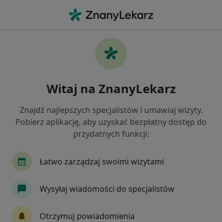
Me
Otyłość • Opole Lubelskie, lubelskie
Filtry
• 1
Ubezpieczenie
Map
Otyłość specjaliści w Opolu Lubelskiym
Witaj na ZnanyLekarz
Jak działają wyniki wyszukiwania
Znajdź najlepszych specjalistów i umawiaj wizyty.
Pobierz aplikację, aby uzyskać bezpłatny dostęp do
Jakiego specjalisty szukasz?
przydatnych funkcji:
Endokrynolog
Internista
Dietetyk
Ch
Łatwo zarządzaj swoimi wizytami
Wysyłaj wiadomości do specjalistów
Otrzymuj powiadomienia