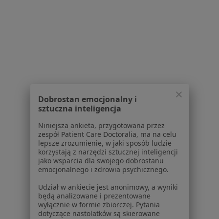
O nas
Praca
Rekrutujemy!
Partnerzy
Centrum prasowe
Kontakt
Dla pacjentów
Lekarze
Placówki medyczne
Dobrostan emocjonalny i
Pytania i odpowiedzi
sztuczna inteligencja
Usługi i zabiegi
Niniejsza ankieta, przygotowana przez
Choroby
zespół Patient Care Doctoralia, ma na celu
Pomoc
lepsze zrozumienie, w jaki sposób ludzie
korzystają z narzędzi sztucznej inteligencji
Aplikacje mobilne
jako wsparcia dla swojego dobrostanu
Blog dla pacjentów
emocjonalnego i zdrowia psychicznego.
Dla profesjonalistów
Udział w ankiecie jest anonimowy, a wyniki
będą analizowane i prezentowane
Cennik
wyłącznie w formie zbiorczej. Pytania
dotyczące nastolatków są skierowane
Dla lekarzy