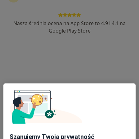
Nasza średnia ocena na App Store to 4.9 i 4.1 na
mgr Marta Baltaziak
Google Play Store
·
Więcej
Dietetyk
216 opinii
Adres 1
Adres 2
Online
Strażacka 2, Opole Lubelskie
•
Mapa
Centrum Medyczne Strażacka
Konsultacja dietetyczna (pierwsza wizyta)
200 zł
Specjalista nie oferuje umawiania online pod tym adresem.
Poproś o wizytę
Szanujemy Twoją prywatność