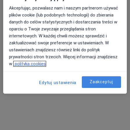
Akceptując, pozwalasz nam i naszym partnerom używać
plików cookie (lub podobnych technologii) do zbierania
danych do celów statystycznych i dostarczania treści w
oparciu o Twoje zwyczaje przeglądania stron
internetowych. W każdej chwili możesz sprawdzić i
mgr inż. Agata Jędrych
zaktualizować swoje preferencje w ustawieniach. W
·
Więcej
Dietetyk
ustawieniach znajdziesz również linki do polityk
65 opinii
prywatności stron trzecich. Więcej informacji znajdziesz
w
polityka cookies
Lubelska 3, Poniatowa
•
Mapa
Luxmed - Uzdrowisko Nałęczów
Konsultacja dietetyczna
Brak ceny
Zaakceptuj
Edytuj ustawienia
Specjalista nie oferuje umawiania online pod tym adresem.
Poproś o wizytę