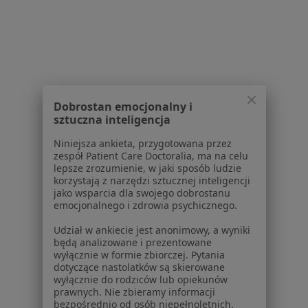
Lekarze
Placówki medyczne
Pytania i odpowiedzi
Usługi i zabiegi
Choroby
Dobrostan emocjonalny i
Pomoc
sztuczna inteligencja
Aplikacje mobilne
Blog dla pacjentów
Niniejsza ankieta, przygotowana przez
zespół Patient Care Doctoralia, ma na celu
Dla profesjonalistów
lepsze zrozumienie, w jaki sposób ludzie
korzystają z narzędzi sztucznej inteligencji
Cennik
jako wsparcia dla swojego dobrostanu
emocjonalnego i zdrowia psychicznego.
Dla lekarzy
Dla placówek medycznych
Udział w ankiecie jest anonimowy, a wyniki
Noa Notes
będą analizowane i prezentowane
nowość
wyłącznie w formie zbiorczej. Pytania
Baza wiedzy
dotyczące nastolatków są skierowane
Centrum Pomocy dla Specjalisty
wyłącznie do rodziców lub opiekunów
prawnych. Nie zbieramy informacji
Kontakt
bezpośrednio od osób niepełnoletnich.