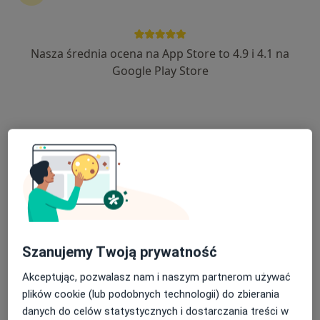
Nasza średnia ocena na App Store to 4.9 i 4.1 na
lek. Jolanta Szymanek
Google Play Store
·
Więcej
Endokrynolog
169 opinii
Strażacka 2, Opole Lubelskie
•
Mapa
Centrum Medyczne Strażacka
Konsultacja endokrynologiczna
Brak ceny
Specjalista nie oferuje umawiania online pod tym adresem.
Poproś o wizytę
Szanujemy Twoją prywatność
Akceptując, pozwalasz nam i naszym partnerom używać
plików cookie (lub podobnych technologii) do zbierania
danych do celów statystycznych i dostarczania treści w