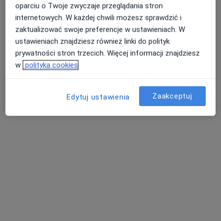
oparciu o Twoje zwyczaje przeglądania stron
internetowych. W każdej chwili możesz sprawdzić i
zaktualizować swoje preferencje w ustawieniach. W
ustawieniach znajdziesz również linki do polityk
dr n. med. Iwona Chmiel-Perzyńska
prywatności stron trzecich. Więcej informacji znajdziesz
·
Więcej
Endokrynolog, Internista
w
polityka cookies
132 opinie
Szpitalna 9, Opole Lubelskie
•
Mapa
Zaakceptuj
Edytuj ustawienia
Szpital Powiatowy Samodzielnego Publicznego Zakładu Opieki Zdrowotnej w Opolu Lubelskim
Specjalista nie oferuje umawiania online pod tym adresem.
Poproś o wizytę