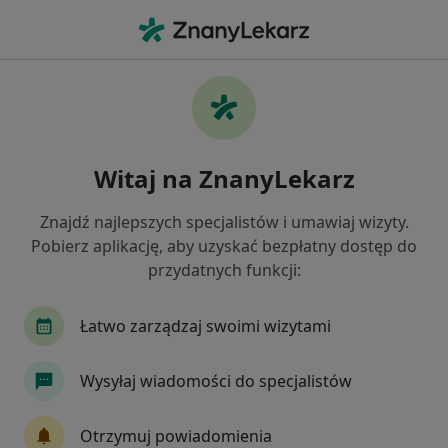
Me
Choroba Gravesa-Basedowa • Opole Lubelskie, lubelskie
Filtry
• 1
Ubezpieczenie
Map
Choroba Gravesa-Basedowa specjaliści w
Witaj na ZnanyLekarz
Opolu Lubelskiym
Jak działają wyniki wyszukiwania
Znajdź najlepszych specjalistów i umawiaj wizyty.
Pobierz aplikację, aby uzyskać bezpłatny dostęp do
przydatnych funkcji:
Jakiego specjalisty szukasz?
Endokrynolog
Internista
Chirurg
Rad
Łatwo zarządzaj swoimi wizytami
Wysyłaj wiadomości do specjalistów
Otrzymuj powiadomienia