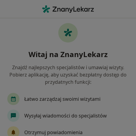
Me
Niedoczynność Tarczycy • Opole Lubelskie, lubelskie
Filtry
• 1
Ubezpieczenie
Map
Niedoczynność tarczycy specjaliści w Opolu
Witaj na ZnanyLekarz
Lubelskiym
Jak działają wyniki wyszukiwania
Znajdź najlepszych specjalistów i umawiaj wizyty.
Pobierz aplikację, aby uzyskać bezpłatny dostęp do
przydatnych funkcji:
Jakiego specjalisty szukasz?
Endokrynolog
Internista
Dietetyk
Ch
Łatwo zarządzaj swoimi wizytami
Wysyłaj wiadomości do specjalistów
Otrzymuj powiadomienia