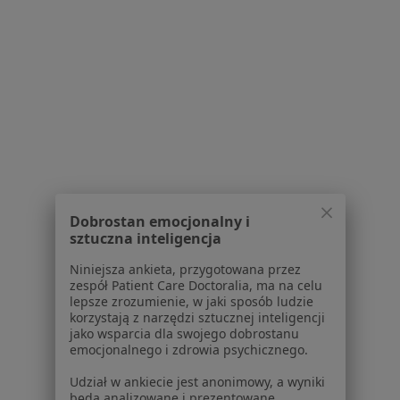
Regulamin
Polityka prywatności pacjentów
Polityka prywatności profesjonalistów
Polityka prywatności dla profesjonalistów, których
dane pozyskaliśmy samodzielnie
Polityka cookies
Jak działają wyniki wyszukiwania
Dostępność
O nas
Praca
Rekrutujemy!
Dobrostan emocjonalny i
Partnerzy
sztuczna inteligencja
Centrum prasowe
Niniejsza ankieta, przygotowana przez
Kontakt
zespół Patient Care Doctoralia, ma na celu
lepsze zrozumienie, w jaki sposób ludzie
Dla pacjentów
korzystają z narzędzi sztucznej inteligencji
jako wsparcia dla swojego dobrostanu
Lekarze
emocjonalnego i zdrowia psychicznego.
Placówki medyczne
Udział w ankiecie jest anonimowy, a wyniki
Pytania i odpowiedzi
będą analizowane i prezentowane