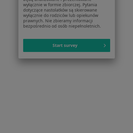
Usługi i zabiegi
wyłącznie w formie zbiorczej. Pytania
Choroby
dotyczące nastolatków są skierowane
wyłącznie do rodziców lub opiekunów
Pomoc
prawnych. Nie zbieramy informacji
Aplikacje mobilne
bezpośrednio od osób niepełnoletnich.
Blog dla pacjentów
Dla profesjonalistów
Start survey
Cennik
Dla lekarzy
Dla placówek medycznych
Noa Notes
nowość
Baza wiedzy
Centrum Pomocy dla Specjalisty
Kontakt
ZnanyLekarz - Strona główna
ZnanyLekarz Sp. z o.o.
ul. Kolejowa 5/7
01-217 Warszawa, Polska