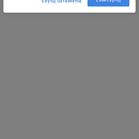
Zaakceptuj
Edytuj ustawienia
mgr inż. Magdalena Kuśmierz
·
Więcej
Dietetyk
9 opinii
Adres 1
Adres 2
aleja Kasztanowa 6, Nałęczów
•
Mapa
Magdalena Kuśmierz MKDIETA Dietetyka Kliniczna
Konsultacja dietetyczna
150 zł
Specjalista nie oferuje umawiania online pod tym adresem.
Poproś o wizytę