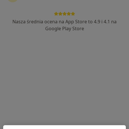
Nasza średnia ocena na App Store to 4.9 i 4.1 na
mgr Marta Baltaziak
Google Play Store
·
Więcej
Dietetyk
216 opinii
Adres 1
Adres 2
Online
Strażacka 2, Opole Lubelskie
•
Mapa
Centrum Medyczne Strażacka
Konsultacja dietetyczna (pierwsza wizyta)
200 zł
Specjalista nie oferuje umawiania online pod tym adresem.
Poproś o wizytę