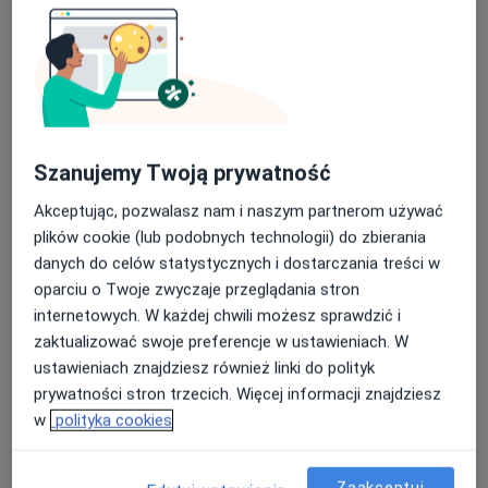
lek. Jolanta Szymanek
Szanujemy Twoją prywatność
·
Więcej
Endokrynolog
Akceptując, pozwalasz nam i naszym partnerom używać
169 opinii
plików cookie (lub podobnych technologii) do zbierania
danych do celów statystycznych i dostarczania treści w
Strażacka 2, Opole Lubelskie
•
Mapa
oparciu o Twoje zwyczaje przeglądania stron
Centrum Medyczne Strażacka
internetowych. W każdej chwili możesz sprawdzić i
Konsultacja endokrynologiczna
Brak ceny
zaktualizować swoje preferencje w ustawieniach. W
Specjalista nie oferuje umawiania online pod tym adresem.
ustawieniach znajdziesz również linki do polityk
prywatności stron trzecich. Więcej informacji znajdziesz
Poproś o wizytę
w
polityka cookies