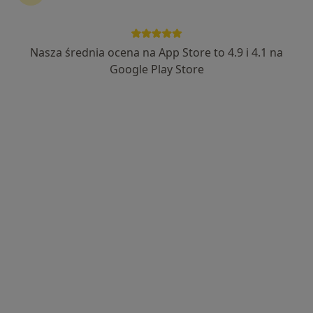
Bezpieczne płatności
dr n. med. Maciej Kuśmider
Nasza średnia ocena na App Store to 4.9 i 4.1 na
·
Więcej
Dietetyk, Lekarz rodzinny
Google Play Store
84 opinie
Adres
Online
Słoneczna 7, Złotoryja
•
Mapa
Przychodnia Lekarska i Pracownia Analityczna Mederi
Konsultacja dietetyczna
250 zł
Specjalista nie oferuje umawiania online pod tym adresem.
Poproś o wizytę