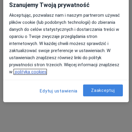
Szanujemy Twoją prywatność
Akceptując, pozwalasz nam i naszym partnerom używać
plików cookie (lub podobnych technologii) do zbierania
danych do celów statystycznych i dostarczania treści w
oparciu o Twoje zwyczaje przeglądania stron
internetowych. W każdej chwili możesz sprawdzić i
Ewa Guzior-Przybyła
zaktualizować swoje preferencje w ustawieniach. W
ustawieniach znajdziesz również linki do polityk
·
Więcej
Dietetyk
prywatności stron trzecich. Więcej informacji znajdziesz
Wincentego Witosa 5
•
Mapa
w
polityka cookies
Ewa Guzior-Przybyła Dietetyk Kliniczny
Konsultacja dietetyczna
od 250 zł
Zaakceptuj
Edytuj ustawienia
Specjalista nie oferuje umawiania online pod tym adresem.
Poproś o wizytę