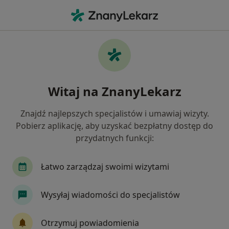
Me
Dietetyk • Chojnów, dolnośląskie
Filtry
Ubezpieczenie
Mapa
Polecani dietetycy w Chojnowie
Witaj na ZnanyLekarz
Jak działają wyniki wyszukiwania
Znajdź najlepszych specjalistów i umawiaj wizyty.
Pobierz aplikację, aby uzyskać bezpłatny dostęp do
Wybierz swoje ubezpieczenie
przydatnych funkcji:
Łatwo zarządzaj swoimi wizytami
Wysyłaj wiadomości do specjalistów
Otrzymuj powiadomienia