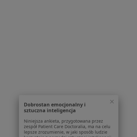
·
Więcej
Dietetyk
185 opinii
Konsultacja dietetyczna (pierwsza wizyta)
280 zł
Specjalista nie oferuje umawiania online pod tym adresem.
Poproś o wizytę
Dobrostan emocjonalny i
sztuczna inteligencja
Bezpieczne płatności
dr n. med. Dorian Nowacki
Niniejsza ankieta, przygotowana przez
zespół Patient Care Doctoralia, ma na celu
·
Więcej
Dietetyk
lepsze zrozumienie, w jaki sposób ludzie
114 opinii