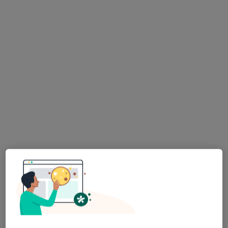
Dominika Popiacka
·
Więcej
Dietetyk
Adres
Online
Biała 65a, Chojnów
•
Mapa
Dietetyk kliniczny Dominika Popiacka
Jadłospis 7-dniowy
140 zł
Specjalista nie oferuje umawiania online pod tym adresem.
Poproś o wizytę