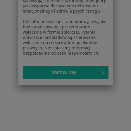
korzystają z narzędzi sztucznej inteligencji
jako wsparcia dla swojego dobrostanu
Konsultacja dietetyczna
350 zł
emocjonalnego i zdrowia psychicznego.
Specjalista nie oferuje umawiania online pod tym adresem.
Udział w ankiecie jest anonimowy, a wyniki
będą analizowane i prezentowane
Poproś o wizytę
wyłącznie w formie zbiorczej. Pytania
dotyczące nastolatków są skierowane
wyłącznie do rodziców lub opiekunów
prawnych. Nie zbieramy informacji
bezpośrednio od osób niepełnoletnich.
Start survey
Bezpieczne płatności
lic. Patrycja Kozieł
·
Więcej
Dietetyk
16 opinii