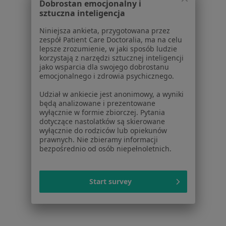
Aplikacje mobilne
Dobrostan emocjonalny i
sztuczna inteligencja
Blog dla pacjentów
Niniejsza ankieta, przygotowana przez
Dla profesjonalistów
zespół Patient Care Doctoralia, ma na celu
lepsze zrozumienie, w jaki sposób ludzie
Cennik
korzystają z narzędzi sztucznej inteligencji
Dla lekarzy
jako wsparcia dla swojego dobrostanu
emocjonalnego i zdrowia psychicznego.
Dla placówek medycznych
Noa Notes
nowość
Udział w ankiecie jest anonimowy, a wyniki
Baza wiedzy
będą analizowane i prezentowane
wyłącznie w formie zbiorczej. Pytania
Centrum Pomocy dla Specjalisty
dotyczące nastolatków są skierowane
wyłącznie do rodziców lub opiekunów
Kontakt
prawnych. Nie zbieramy informacji
ZnanyLekarz - Strona główna
bezpośrednio od osób niepełnoletnich.
ZnanyLekarz Sp. z o.o.
ul. Kolejowa 5/7
Start survey
01-217 Warszawa, Polska
NIP: ⁠7010224868
KRS: ⁠0000347997