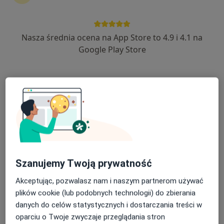
ALLMEDICA
·
Więcej
Diagnostyka, Pediatria, Interna
Nasza średnia ocena na App Store to 4.9 i 4.1 na
630 opinii
Google Play Store
Adres 1
Adres 2
Adres 3
Adres 4
Kolejowa 31, Nowy Targ
•
Mapa
Brak dostępnych specjalistów z wolnymi terminami w tym centrum medycznym.
Pokaż profil
Szanujemy Twoją prywatność
Akceptując, pozwalasz nam i naszym partnerom używać
plików cookie (lub podobnych technologii) do zbierania
danych do celów statystycznych i dostarczania treści w
oparciu o Twoje zwyczaje przeglądania stron