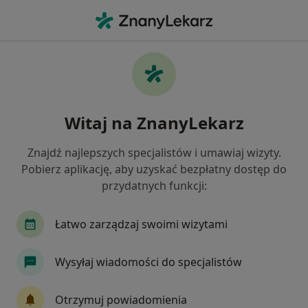
Me
Diagnostyka • Nowy Targ, małopolskie
Filtry
Ubezpieczenie
Mapa
Polecani diagnostyki w Nowym Targu
Witaj na ZnanyLekarz
Jak działają wyniki wyszukiwania
Znajdź najlepszych specjalistów i umawiaj wizyty.
Pobierz aplikację, aby uzyskać bezpłatny dostęp do
Wybierz swoje ubezpieczenie
przydatnych funkcji:
Łatwo zarządzaj swoimi wizytami
Wysyłaj wiadomości do specjalistów
Otrzymuj powiadomienia