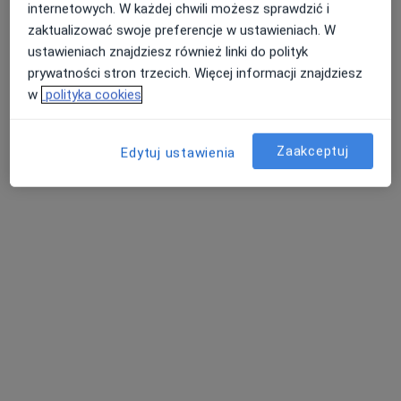
internetowych. W każdej chwili możesz sprawdzić i
Instytut Gruźlicy i Chorób Płuc
zaktualizować swoje preferencje w ustawieniach. W
·
Więcej
Diagnostyka, Interna, Pulmonologia
ustawieniach znajdziesz również linki do polityk
22 opinie
prywatności stron trzecich. Więcej informacji znajdziesz
w
polityka cookies
prof. Jana Rudnika, Rabka-Zdrój
•
Mapa
Brak dostępnych specjalistów z wolnymi terminami w tym centrum medycznym.
Zaakceptuj
Edytuj ustawienia
Pokaż profil
Podhalański Szpital Specjalistyczny im.
Jana Pawła II w Nowym Targu